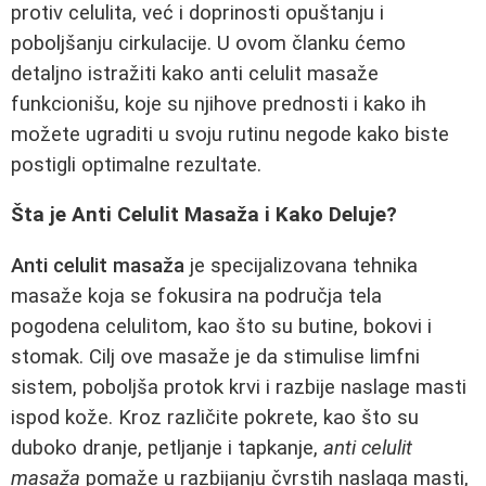
protiv celulita, već i doprinosti opuštanju i
poboljšanju cirkulacije. U ovom članku ćemo
detaljno istražiti kako anti celulit masaže
funkcionišu, koje su njihove prednosti i kako ih
možete ugraditi u svoju rutinu negode kako biste
postigli optimalne rezultate.
Šta je Anti Celulit Masaža i Kako Deluje?
Anti celulit masaža
je specijalizovana tehnika
masaže koja se fokusira na područja tela
pogodena celulitom, kao što su butine, bokovi i
stomak. Cilj ove masaže je da stimulise limfni
sistem, poboljša protok krvi i razbije naslage masti
ispod kože. Kroz različite pokrete, kao što su
duboko dranje, petljanje i tapkanje,
anti celulit
masaža
pomaže u razbijanju čvrstih naslaga masti,