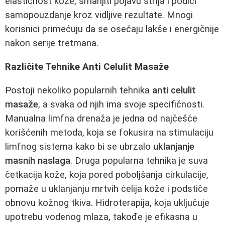
elastičnost kože, smanjiti pojavu strija i podići
samopouzdanje kroz vidljive rezultate. Mnogi
korisnici primećuju da se osećaju lakše i energičnije
nakon serije tretmana.
Različite Tehnike Anti Celulit Masaže
Postoji nekoliko popularnih tehnika
anti celulit
masaže
, a svaka od njih ima svoje specifičnosti.
Manualna limfna drenaža je jedna od najčešće
korišćenih metoda, koja se fokusira na stimulaciju
limfnog sistema kako bi se ubrzalo
uklanjanje
masnih naslaga
. Druga popularna tehnika je suva
četkacija kože, koja pored poboljšanja cirkulacije,
pomaže u uklanjanju mrtvih ćelija kože i podstiče
obnovu kožnog tkiva. Hidroterapija, koja uključuje
upotrebu vodenog mlaza, takođe je efikasna u