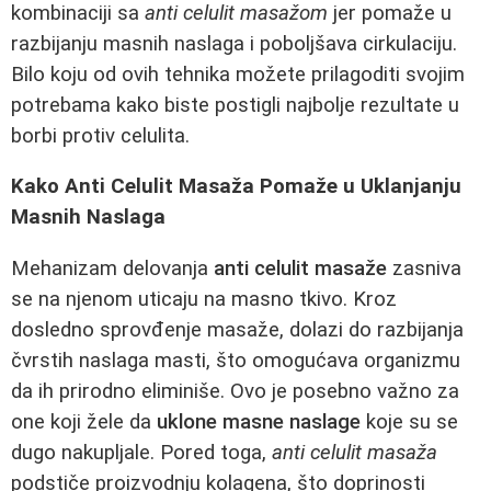
kombinaciji sa
anti celulit masažom
jer pomaže u
razbijanju masnih naslaga i poboljšava cirkulaciju.
Bilo koju od ovih tehnika možete prilagoditi svojim
potrebama kako biste postigli najbolje rezultate u
borbi protiv celulita.
Kako Anti Celulit Masaža Pomaže u Uklanjanju
Masnih Naslaga
Mehanizam delovanja
anti celulit masaže
zasniva
se na njenom uticaju na masno tkivo. Kroz
dosledno sprovđenje masaže, dolazi do razbijanja
čvrstih naslaga masti, što omogućava organizmu
da ih prirodno eliminiše. Ovo je posebno važno za
one koji žele da
uklone masne naslage
koje su se
dugo nakupljale. Pored toga,
anti celulit masaža
podstiče proizvodnju kolagena, što doprinosti