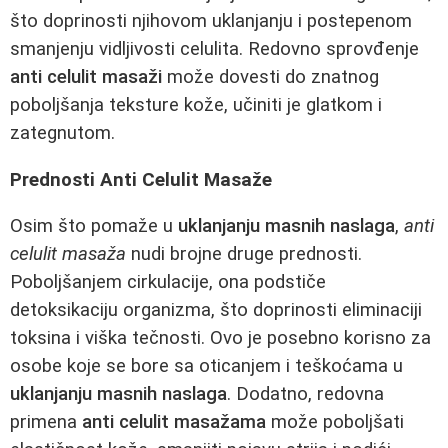
što doprinosti njihovom uklanjanju i postepenom
smanjenju vidljivosti celulita. Redovno sprovđenje
anti celulit masaži
može dovesti do znatnog
poboljšanja teksture kože, učiniti je glatkom i
zategnutom.
Prednosti Anti Celulit Masaže
Osim što pomaže u
uklanjanju masnih naslaga
,
anti
celulit masaža
nudi brojne druge prednosti.
Poboljšanjem cirkulacije, ona podstiče
detoksikaciju organizma, što doprinosti eliminaciji
toksina i viška tečnosti. Ovo je posebno korisno za
osobe koje se bore sa oticanjem i teškoćama u
uklanjanju masnih naslaga
. Dodatno, redovna
primena
anti celulit masažama
može poboljšati