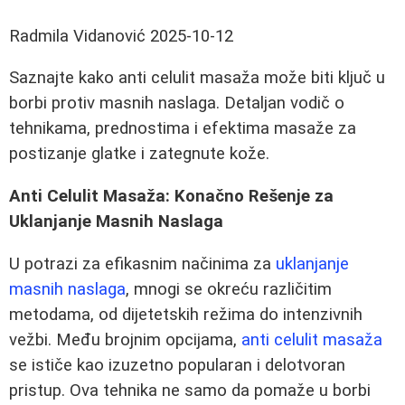
Radmila Vidanović
2025-10-12
Saznajte kako anti celulit masaža može biti ključ u
borbi protiv masnih naslaga. Detaljan vodič o
tehnikama, prednostima i efektima masaže za
postizanje glatke i zategnute kože.
Anti Celulit Masaža: Konačno Rešenje za
Uklanjanje Masnih Naslaga
U potrazi za efikasnim načinima za
uklanjanje
masnih naslaga
, mnogi se okreću različitim
metodama, od dijetetskih režima do intenzivnih
vežbi. Među brojnim opcijama,
anti celulit masaža
se ističe kao izuzetno popularan i delotvoran
pristup. Ova tehnika ne samo da pomaže u borbi