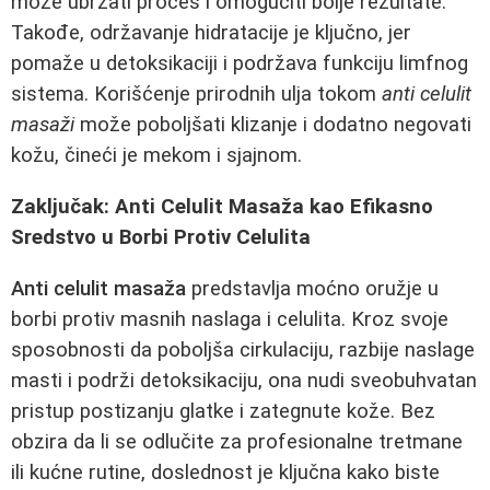
može ubrzati proces i omogućiti bolje rezultate.
Takođe, održavanje hidratacije je ključno, jer
pomaže u detoksikaciji i podržava funkciju limfnog
sistema. Korišćenje prirodnih ulja tokom
anti celulit
masaži
može poboljšati klizanje i dodatno negovati
kožu, čineći je mekom i sjajnom.
Zaključak: Anti Celulit Masaža kao Efikasno
Sredstvo u Borbi Protiv Celulita
Anti celulit masaža
predstavlja moćno oružje u
borbi protiv masnih naslaga i celulita. Kroz svoje
sposobnosti da poboljša cirkulaciju, razbije naslage
masti i podrži detoksikaciju, ona nudi sveobuhvatan
pristup postizanju glatke i zategnute kože. Bez
obzira da li se odlučite za profesionalne tretmane
ili kućne rutine, doslednost je ključna kako biste