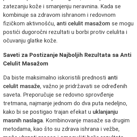
zatezanju kože i smanjenju neravnina. Kada se
kombinuje sa zdravom ishranom i redovnom
fizičkom aktivnošću,
anti celulit masažom
se mogu
postići dugoročni rezultati u borbi protiv celulita i
očuvanju glatke kože.
Saveti za Postizanje Najboljih Rezultata sa Anti
Celulit Masažom
Da biste maksimalno iskoristili prednosti
anti
celulit masaže
, važno je pridržavati se određenih
saveta. Preporučuje se redovno sprovđenje
tretmana, najmanje jednom do dva puta nedeljno,
kako bi se postigao trajan efekat u
uklanjanju
masnih naslaga
. Kombinovanje masaže sa drugim
metodama, kao što su zdrava ishrana i vežbe,