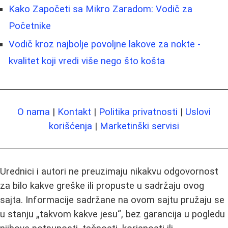
Kako Započeti sa Mikro Zaradom: Vodič za
Početnike
Vodič kroz najbolje povoljne lakove za nokte -
kvalitet koji vredi više nego što košta
O nama
|
Kontakt
|
Politika privatnosti
|
Uslovi
korišćenja
|
Marketinški servisi
Urednici i autori ne preuzimaju nikakvu odgovornost
za bilo kakve greške ili propuste u sadržaju ovog
sajta. Informacije sadržane na ovom sajtu pružaju se
u stanju „takvom kakve jesu“, bez garancija u pogledu