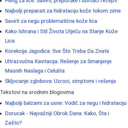
Piling za lice: Saveti, preporuke i domaći recepti
Najbolji preparati za hidrataciju kože tokom zime
Saveti za negu problematične kože lica
Kako Ishrana i Stil Života Utječu na Stanje Kože
Lica
Korekcija Jagodica: Sve Što Treba Da Znate
Ultrazvučna Kavitacija: Rešenje za Smanjenje
Masnih Naslaga i Celulita
Skljocanje zglobova: Uzroci, simptomi i rešenja
Tekstovi na srodnim blogovima
Najbolji balzami za usne: Vodič za negu i hidrataciju
Dorucak - Najvažniji Obrok Dana: Kako, Šta i
Zašto?