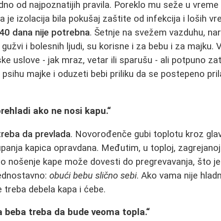
dno od najpoznatijih pravila. Poreklo mu seže u vreme
je izolacija bila pokušaj zaštite od infekcija i loših v
 40 dana nije potrebna
. Šetnje na svežem vazduhu, na
gužvi i bolesnih ljudi, su korisne i za bebu i za majku.
 uslove - jak mraz, vetar ili sparušu - ali potpuno zat
 psihu majke i oduzeti bebi priliku da se postepeno pr
prehladi ako ne nosi kapu.“
treba da prevlada
. Novorođenče gubi toplotu kroz glavu
kupanja kapica opravdana. Međutim, u toploj, zagrejanoj
lno nošenje kape može dovesti do pregrevavanja, što j
jednostavno:
obući bebu slično sebi
. Ako vama nije hladn
e treba debela kapa i ćebe.
a beba treba da bude veoma topla.“