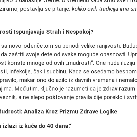
ljivo u današnje vreme. U vremenu kada smo sve infor
ziramo, postavlja se pitanje:
koliko ovih tradicija ima sm
osti Ispunjavaju Strah i Nespokoj?
i sa novorođenčetom su periodi velike ranjivosti. Budu
 da zaštiti svoje dete od svake moguće opasnosti. Up
st koriste mnoge od ovih „mudrosti“. One nude iluziju
esti, infekcije, čak i sudbinu. Kada se osećamo bespom
 pravilo, makar ono dolazilo iz davnih vremena i nemal
ima. Međutim, ključno je razumeti da je
zdrav razum 
veznik, a ne slepo poštovanje pravila čije poreklo i svrh
udrosti: Analiza Kroz Prizmu Zdrave Logike
 izlazi iz kuće do 40 dana.“