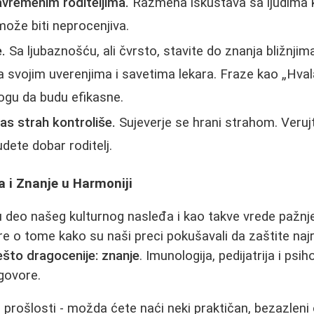
avremenim roditeljima.
Razmena iskustava sa ljudima k
može biti neprocenjiva.
.
Sa ljubaznošću, ali čvrsto, stavite do znanja bližnjim
a svojim uverenjima i savetima lekara. Fraze kao „Hval
ogu da budu efikasne.
as strah kontroliše.
Sujeverje se hrani strahom. Veruj
ete dobar roditelj.
ja i Znanje u Harmoniji
 deo našeg kulturnog nasleđa i kao takve vrede pažnj
re o tome kako su naši preci pokušavali da zaštite najr
ešto dragocenije: znanje
. Imunologija, pedijatrija i psi
govore.
 prošlosti - možda ćete naći neki praktičan, bezazleni 