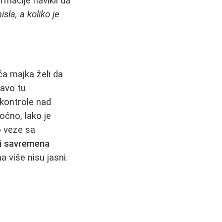
macije navikli da
isla, a koliko je
ća majka želi da
ravo tu
 kontrole nad
oćno, lako je
o veze sa
i savremena
a više nisu jasni.