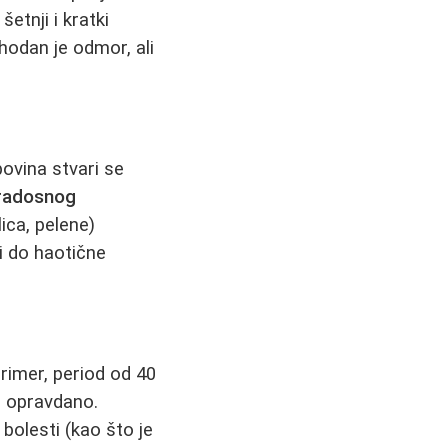
etnji i kratki
hodan je odmor, ali
povina stvari se
 radosnog
ica, pelene)
i do haotične
primer, period od 40
i opravdano.
 bolesti (kao što je