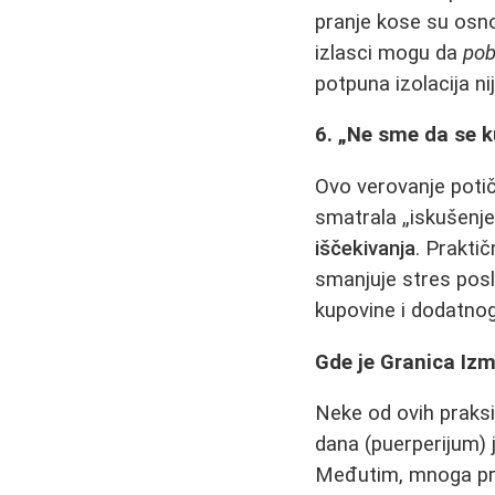
pranje kose su osnov
izlasci mogu da
pob
potpuna izolacija ni
6. „Ne sme da se k
Ovo verovanje potič
smatrala „iskušenj
iščekivanja
. Prakti
smanjuje stres pos
kupovine i dodatno
Gde je Granica Izm
Neke od ovih praks
dana (puerperijum) 
Međutim, mnoga pravi