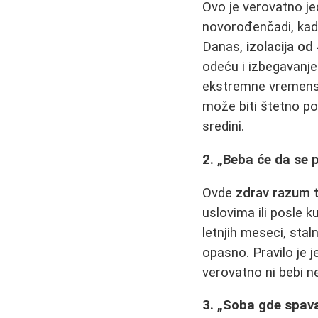
Ovo je verovatno je
novorođenčadi, kada 
Danas,
izolacija od
odeću i izbegavanje 
ekstremne vremenske
može biti štetno po
sredini.
2. „Beba će da se 
Ovde
zdrav razum 
uslovima ili posle 
letnjih meseci, sta
opasno. Pravilo je 
verovatno ni bebi n
3. „Soba gde spav