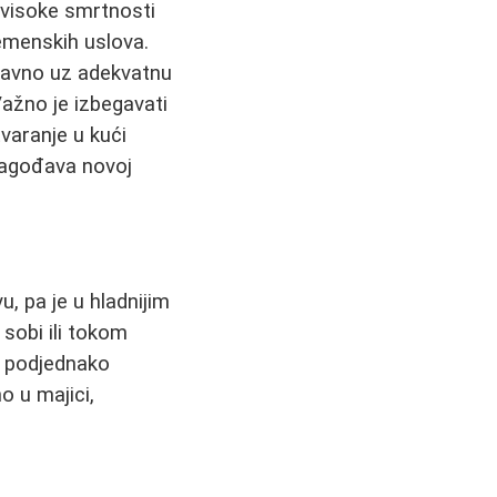
 visoke smrtnosti
remenskih uslova.
ravno uz adekvatnu
 Važno je izbegavati
varanje u kući
ilagođava novoj
, pa je u hladnijim
 sobi ili tokom
e podjednako
o u majici,