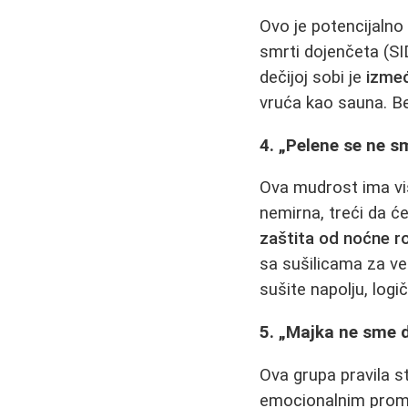
Ovo je potencijaln
smrti dojenčeta (SI
dečijoj sobi je
izmeđ
vruća kao sauna. Be
4. „Pelene se ne sm
Ova mudrost ima viš
nemirna, treći da ć
zaštita od noćne ros
sa sušilicama za ve
sušite napolju, logi
5. „Majka ne sme da
Ova grupa pravila s
emocionalnim pro