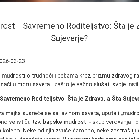
sti i Savremeno Roditeljstvo: Šta je 
Sujeverje?
026-03-23
 mudrosti o trudnoći i bebama kroz prizmu zdravog 
naći u moru saveta i zašto je važno slušati svoje inst
Savremeno Roditeljstvo: Šta je Zdravo, a Šta Sujev
va majka susreće se sa lavinom saveta, uputa i „mudros
no se ističu tzv.
bapske mudrosti
- skup verovanja i o
 koleno. Neke od njih zvuče čarobno, neke zastrašuju