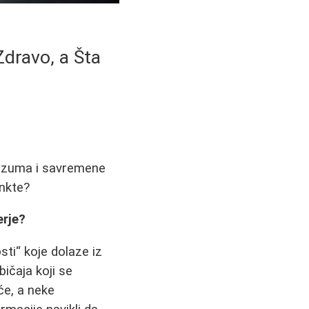
Zdravo, a Šta
razuma i savremene
inkte?
erje?
ti“ koje dolaze iz
bičaja koji se
će, a neke