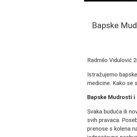
Bapske Mudro
Radmilo Vidulović
2
Istražujemo bapske
medicine. Kako se s
Bapske Mudrosti i 
Svaka buduća ili no
svih pravaca. Poseb
prenose s kolena na