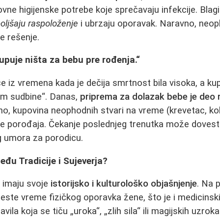
ne higijenske potrebe koje sprečavaju infekcije. Blagi š
oljšaju raspoloženje
i ubrzaju oporavak. Naravno, neop
je rešenje.
upuje ništa za bebu pre rođenja.“
e iz vremena kada je dečija smrtnost bila visoka, a ku
em sudbine“. Danas,
priprema za dolazak bebe je deo
čno, kupovina neophodnih stvari na vreme (krevetac, kol
le porođaja. Čekanje poslednjeg trenutka može dovest
g umora za porodicu.
eđu Tradicije i Sujeverja?
i imaju svoje
istorijsko i kulturološko objašnjenje
. Na 
jeste vreme fizičkog oporavka žene, što je i medicinsk
la koja se tiču „uroka“, „zlih sila“ ili magijskih uzroka