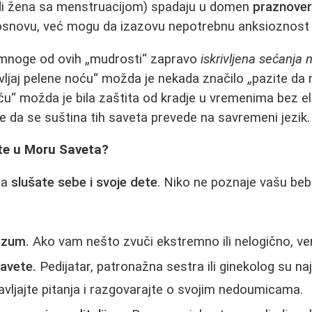
di žena sa menstruacijom) spadaju u domen
praznover
snovu, već mogu da izazovu nepotrebnu anksioznost i 
u mnoge od ovih „mudrosti“ zapravo
iskrivljena sećanja 
vljaj pelene noću“ možda je nekada značilo „pazite da 
oću“ možda je bila zaštita od kradje u vremenima bez e
je da se suština tih saveta prevede na savremeni jezik.
te u Moru Saveta?
da
slušate sebe i svoje dete
. Niko ne poznaje vašu beb
azum.
Ako vam nešto zvuči ekstremno ili nelogično, ver
savete.
Pedijatar, patronažna sestra ili ginekolog su naj
avljajte pitanja i razgovarajte o svojim nedoumicama.