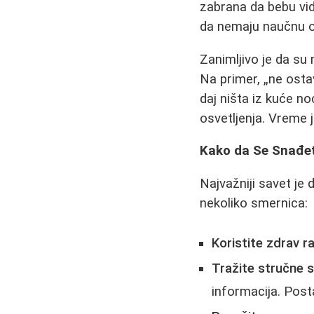
zabrana da bebu vi
da nemaju naučnu o
Zanimljivo je da s
Na primer, „ne osta
daj ništa iz kuće n
osvetljenja. Vreme 
Kako da Se Snađe
Najvažniji savet je 
nekoliko smernica:
Koristite zdrav r
Tražite stručne 
informacija. Post