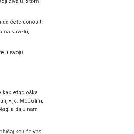
oji žive u istom
a da ćete donositi
a na savetu,
te u svoju
e kao etnološka
anjivije. Međutim,
hologija daju nam
običaj koji će vas