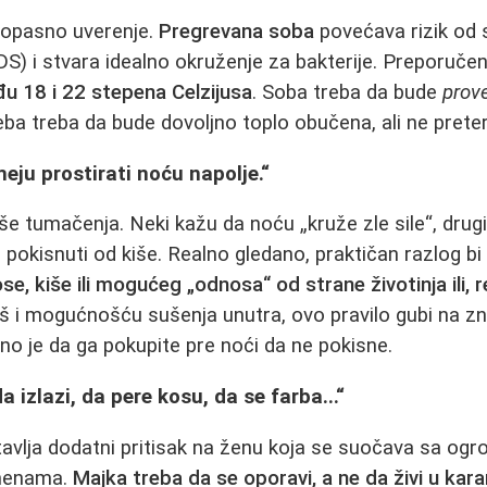
o opasno uverenje.
Pregrevana soba
povećava rizik od
DS) i stvara idealno okruženje za bakterije. Preporuč
u 18 i 22 stepena Celzijusa
. Soba treba da bude
prove
ba treba da bude dovoljno toplo obučena, ali ne pret
eju prostirati noću napolje.“
e tumačenja. Neki kažu da noću „kruže zle sile“, drugi
e pokisnuti od kiše. Realno gledano, praktičan razlog 
e, kiše ili mogućeg „odnosa“ od strane životinja ili, re
š i mogućnošću sušenja unutra, ovo pravilo gubi na z
čno je da ga pokupite pre noći da ne pokisne.
 izlazi, da pere kosu, da se farba...“
tavlja dodatni pritisak na ženu koja se suočava sa ogr
menama.
Majka treba da se oporavi, a ne da živi u kara