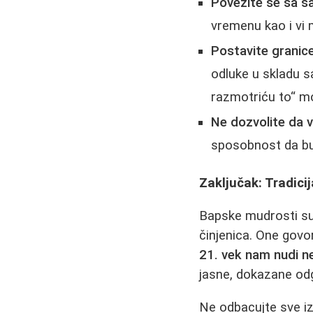
Povežite se sa s
vremenu kao i vi 
Postavite granice
odluke u skladu s
razmotriću to“ m
Ne dozvolite da v
sposobnost da bud
Zaključak: Tradici
Bapske mudrosti su
činjenica. One govo
21. vek nam nudi n
jasne, dokazane od
Ne odbacujte sve iz