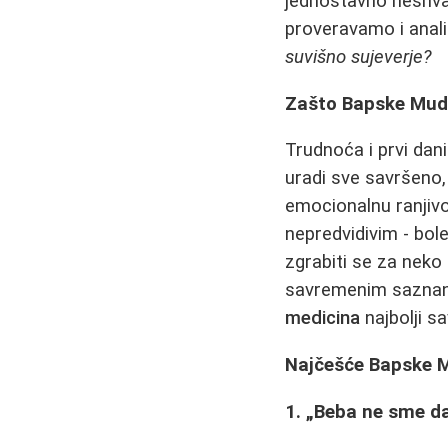
jednostavno neshvat
proveravamo i anali
suvišno sujeverje?
Zašto Bapske Mudr
Trudnoća i prvi dan
uradi sve savršeno,
emocionalnu ranjivo
nepredvidivim - bol
zgrabiti se za neko
savremenim saznanj
medicina
najbolji sa
Najčešće Bapske M
1. „Beba ne sme da