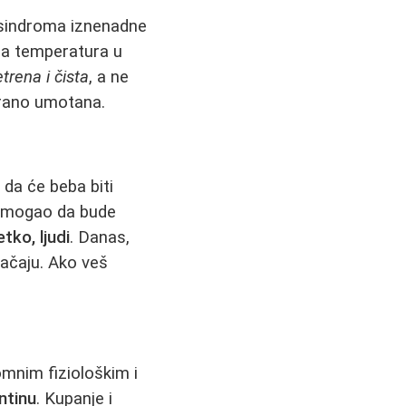
 sindroma iznenadne
ena temperatura u
trena i čista
, a ne
erano umotana.
 da će beba biti
bi mogao da bude
tko, ljudi
. Danas,
načaju. Ako veš
omnim fiziološkim i
ntinu
. Kupanje i