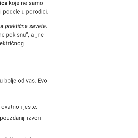
ica
koje ne samo
podele u porodici.
na praktične savete
.
ne pokisnu“, a „ne
lektričnog
u bolje od vas. Evo
ovatno i jeste.
pouzdaniji izvori