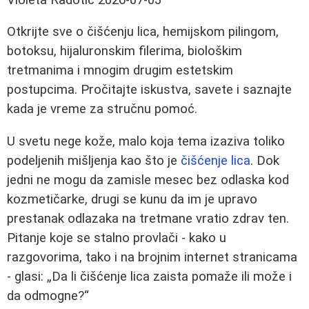
Otkrijte sve o čišćenju lica, hemijskom pilingom,
botoksu, hijaluronskim filerima, biološkim
tretmanima i mnogim drugim estetskim
postupcima. Pročitajte iskustva, savete i saznajte
kada je vreme za stručnu pomoć.
U svetu nege kože, malo koja tema izaziva toliko
podeljenih mišljenja kao što je
čišćenje lica
. Dok
jedni ne mogu da zamisle mesec bez odlaska kod
kozmetičarke, drugi se kunu da im je upravo
prestanak odlazaka na tretmane vratio zdrav ten.
Pitanje koje se stalno provlači - kako u
razgovorima, tako i na brojnim internet stranicama
- glasi: „Da li čišćenje lica zaista pomaže ili može i
da odmogne?“