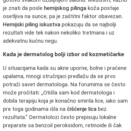
je znati da posle
hemijskog pilinga
koža postaje
osetljiva na sunce, pa je zaštitni faktor obavezan.
Hemijski piling iskustva
pokazuju da se najbolji
rezultati vide tek nakon nekoliko tretmana i uz
adekvatnu kućnu negu.
Kada je dermatolog bolji izbor od kozmetičarke
U situacijama kada su akne uporne, bolne i praćene
upalama, mnogi stručnjaci predlažu da se prvo
potraži savet dermatologa. Na forumima se često
može pročitati: „Otišla sam kod dermatologa i
dobila terapiju koja je konačno smirila lice, iako sam
pre toga godinama išla na
čišćenje lica
bez
rezultata.“ Dermatolozi često prepisuju lokalne
preparate sa benzoil peroksidom, retinoide ili čak