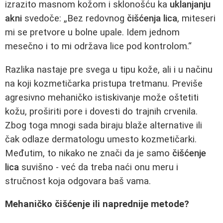
izrazito masnom kožom i sklonošću ka
uklanjanju
akni
svedoče: „Bez redovnog
čišćenja lica
, miteseri
mi se pretvore u bolne upale. Idem jednom
mesečno i to mi održava lice pod kontrolom.“
Razlika nastaje pre svega u tipu kože, ali i u načinu
na koji kozmetičarka pristupa tretmanu. Previše
agresivno mehaničko istiskivanje može oštetiti
kožu, proširiti pore i dovesti do trajnih crvenila.
Zbog toga mnogi sada biraju blaže alternative ili
čak odlaze dermatologu umesto kozmetičarki.
Međutim, to nikako ne znači da je samo
čišćenje
lica
suvišno - već da treba naći onu meru i
stručnost koja odgovara baš vama.
Mehaničko čišćenje ili naprednije metode?