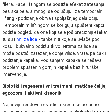
filera. Face liftingom se postiže efekat zatezanja
bez skalpela, a mnogi se odlučuju i za temporalni
lifting - podizanje obrva i spoljašnjeg dela očiju.
Temporalnim liftingom se koriguju spušteni kapci i
podiže pogled. Za one koji žele još precizniji efekat,
tu su i
niti za lice
- tanke niti koje se uvlače pod
kožu i bukvalno podižu tkivo. Nitima za lice se
može postići zatezanje donje vilice, vrata, pa čak i
podizanje kapaka. Podizanjem kapaka se rešava
problem spuštenih gornjih kapaka bez hirurške
intervencije.
Biološki i regenerativni tretmani: matične ćelije,
egzozomi i aktivni kiseonik
Najnoviji trendovi u estetici okreću se potpuno
prirodnim procesima regeneracije.
Biološki tretman