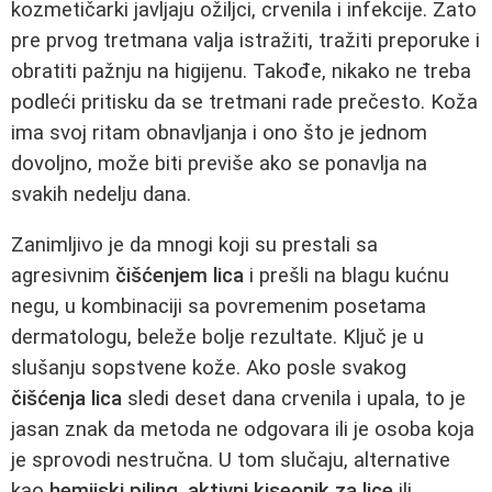
kozmetičarki javljaju ožiljci, crvenila i infekcije. Zato
pre prvog tretmana valja istražiti, tražiti preporuke i
obratiti pažnju na higijenu. Takođe, nikako ne treba
podleći pritisku da se tretmani rade prečesto. Koža
ima svoj ritam obnavljanja i ono što je jednom
dovoljno, može biti previše ako se ponavlja na
svakih nedelju dana.
Zanimljivo je da mnogi koji su prestali sa
agresivnim
čišćenjem lica
i prešli na blagu kućnu
negu, u kombinaciji sa povremenim posetama
dermatologu, beleže bolje rezultate. Ključ je u
slušanju sopstvene kože. Ako posle svakog
čišćenja lica
sledi deset dana crvenila i upala, to je
jasan znak da metoda ne odgovara ili je osoba koja
je sprovodi nestručna. U tom slučaju, alternative
kao
hemijski piling
,
aktivni kiseonik za lice
ili