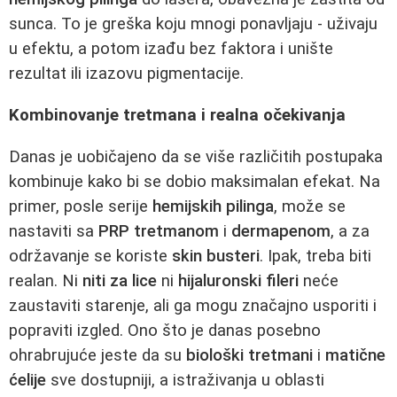
sunca. To je greška koju mnogi ponavljaju - uživaju
u efektu, a potom izađu bez faktora i unište
rezultat ili izazovu pigmentacije.
Kombinovanje tretmana i realna očekivanja
Danas je uobičajeno da se više različitih postupaka
kombinuje kako bi se dobio maksimalan efekat. Na
primer, posle serije
hemijskih pilinga
, može se
nastaviti sa
PRP tretmanom
i
dermapenom
, a za
održavanje se koriste
skin busteri
. Ipak, treba biti
realan. Ni
niti za lice
ni
hijaluronski fileri
neće
zaustaviti starenje, ali ga mogu značajno usporiti i
popraviti izgled. Ono što je danas posebno
ohrabrujuće jeste da su
biološki tretmani
i
matične
ćelije
sve dostupniji, a istraživanja u oblasti