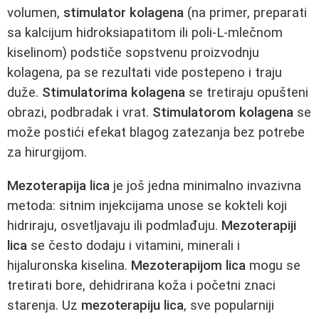
volumen,
stimulator kolagena
(na primer, preparati
sa kalcijum hidroksiapatitom ili poli-L-mlečnom
kiselinom) podstiče sopstvenu proizvodnju
kolagena, pa se rezultati vide postepeno i traju
duže.
Stimulatorima kolagena
se tretiraju opušteni
obrazi, podbradak i vrat.
Stimulatorom kolagena
se
može postići efekat blagog zatezanja bez potrebe
za hirurgijom.
Mezoterapija lica
je još jedna minimalno invazivna
metoda: sitnim injekcijama unose se kokteli koji
hidriraju, osvetljavaju ili podmlađuju.
Mezoterapiji
lica
se često dodaju i vitamini, minerali i
hijaluronska kiselina.
Mezoterapijom lica
mogu se
tretirati bore, dehidrirana koža i početni znaci
starenja. Uz
mezoterapiju lica
, sve popularniji