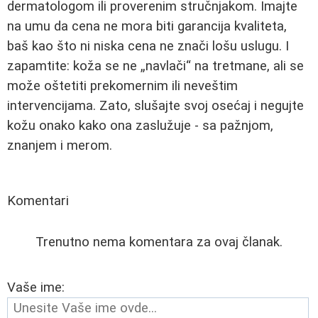
dermatologom ili proverenim stručnjakom. Imajte
na umu da cena ne mora biti garancija kvaliteta,
baš kao što ni niska cena ne znači lošu uslugu. I
zapamtite: koža se ne „navlači“ na tretmane, ali se
može oštetiti prekomernim ili neveštim
intervencijama. Zato, slušajte svoj osećaj i negujte
kožu onako kako ona zaslužuje - sa pažnjom,
znanjem i merom.
Komentari
Trenutno nema komentara za ovaj članak.
Vaše ime: