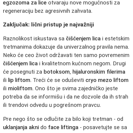
egzozoma za lice
otvaraju nove mogućnosti za
regeneraciju bez agresivnih zahvata.
Zaključak: lični pristup je najvažniji
Raznolikost iskustava sa
čišćenjem lica
i estetskim
tretmanima dokazuje da univerzalnog pravila nema.
Neko će ceo život održavati ten samo povremenim
čišćenjem lica
i kvalitetnom kućnom negom. Drugi
će posegnuti za
botoksom
,
hijaluronskim filerima
ili
lip liftom
. Treći će se oduševiti
cryo mezo liftom
ili
mioliftom
. Ono što je svima zajedničko jeste
potreba da se informišu i da ne dozvole da ih strah
ili trendovi odvedu u pogrešnom pravcu.
Pre nego što se odlučite za bilo koji tretman - od
uklanjanja akni
do
face liftinga
- posavetujte se sa