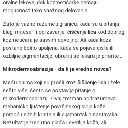
oralne lekove, dok kozmetičarke nemaju
mogućnost tako snažnog delovanja.
Zato je važno razumeti granicu: kada su u pitanju
blagi miteseri i održavanje,
čišćenje lica
kod dobrog
kozmetičara je sasvim dovoljno. Ali kada koža
postane bolno upaljena, kada se pojave ciste ili
ozbiljne pigmentacije, obratiti se lekaru je prioritet.
Mikrodermoabrazija - da li je vredno novca?
Među onima koji su prošli kroz
čišćenje lica
i žele
nešto više, često se postavlja pitanje o
mikrodermoabraziji. Ovaj tretman podrazumeva
mehaničko ljuštenje površinskog sloja kože
pomoću sitnih kristala ili dijamantskih nastavaka.
Rezultat je trenutno glađa i svetlija koža, ali