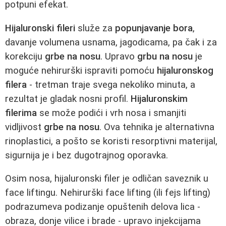
potpuni efekat.
Hijaluronski fileri
služe za
popunjavanje bora
,
davanje volumena usnama, jagodicama, pa čak i za
korekciju
grbe na nosu
. Upravo
grbu na nosu
je
moguće nehirurški ispraviti pomoću
hijaluronskog
filera
- tretman traje svega nekoliko minuta, a
rezultat je gladak nosni profil.
Hijaluronskim
filerima
se može podići i vrh nosa i smanjiti
vidljivost
grbe na nosu
. Ova tehnika je alternativna
rinoplastici, a pošto se koristi resorptivni materijal,
sigurnija je i bez dugotrajnog oporavka.
Osim nosa, hijaluronski filer je odličan saveznik u
face liftingu. Nehirurški face lifting (ili fejs lifting)
podrazumeva podizanje opuštenih delova lica -
obraza, donje vilice i brade - upravo injekcijama