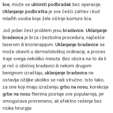
lice
, može se
ukloniti podbradak
bez operacije.
Uklanjanje podbratka
je sve češći zahtev i kod
mlađih osoba koje žele oštrije konture lica.
Još jedan čest problem jesu
bradavice
.
Uklanjanje
bradavica
je brza i bezbolna procedura, najčešće
laserom ili krioterapijom.
Uklanjanje bradavice
se
može obaviti u dermatološkoj ordinaciji, a proces
traje svega nekoliko minuta. Bez obzira na to da li
je reč o običnoj bradavici ili nekom drugom
benignom izraštaju,
uklanjanje bradavica
ne
ostavlja ožiljke ukoliko se radi stručno. Isto tako,
za one koji imaju izraženiju
grbu na nosu
, korekcija
grbe na nosu
filerima postaje sve popularnija, jer
omogućava privremeno, ali efektno rešenje bez
rizika hirurgije.