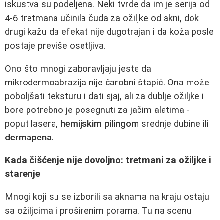
iskustva su podeljena. Neki tvrde da im je serija od
4-6 tretmana učinila čuda za ožiljke od akni, dok
drugi kažu da efekat nije dugotrajan i da koža posle
postaje previše osetljiva.
Ono što mnogi zaboravljaju jeste da
mikrodermoabrazija nije čarobni štapić. Ona može
poboljšati teksturu i dati sjaj, ali za dublje ožiljke i
bore potrebno je posegnuti za jačim alatima -
poput lasera,
hemijskim pilingom
srednje dubine ili
dermapena
.
Kada čišćenje nije dovoljno: tretmani za ožiljke i
starenje
Mnogi koji su se izborili sa aknama na kraju ostaju
sa ožiljcima i proširenim porama. Tu na scenu