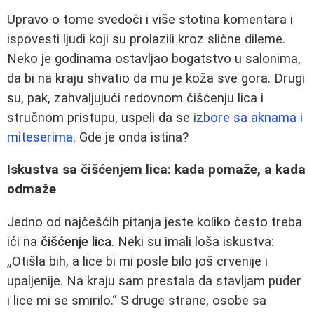
Upravo o tome svedoči i više stotina komentara i
ispovesti ljudi koji su prolazili kroz slične dileme.
Neko je godinama ostavljao bogatstvo u salonima,
da bi na kraju shvatio da mu je koža sve gora. Drugi
su, pak, zahvaljujući redovnom čišćenju lica i
stručnom pristupu, uspeli da se
izbore sa aknama i
miteserima
. Gde je onda istina?
Iskustva sa čišćenjem lica: kada pomaže, a kada
odmaže
Jedno od najčešćih pitanja jeste koliko često treba
ići na
čišćenje lica
. Neki su imali loša iskustva:
„Otišla bih, a lice bi mi posle bilo još crvenije i
upaljenije. Na kraju sam prestala da stavljam puder
i lice mi se smirilo.“ S druge strane, osobe sa