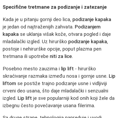
Specifične tretmane za podizanje i zatezanje
Kada je u pitanju gornji deo lica,
podizanje kapaka
je jedan od najtraženijih zahvata.
Podizanjem
kapaka
se uklanja višak kože, otvara pogled i daje
mladalački izgled. Uz hirurško
podizanje kapaka
,
postoje i nehirurške opcije, poput plazma pen
tretmana ili upotrebe
niti za lice
.
Posebno mesto zauzima i
lip lift
- hirurško
skraćivanje razmaka između nosa i gornje usne.
Lip
liftom
se postiže trajno podizanje usne i vidljiviji
crveni deo usana, što daje mladalački i senzualni
izgled.
Lip lift
je sve popularniji kod onih koji žele da
izbegnu često povećavanje usana filerima.
Sa druge strane, tehnologija napreduje i uvodi