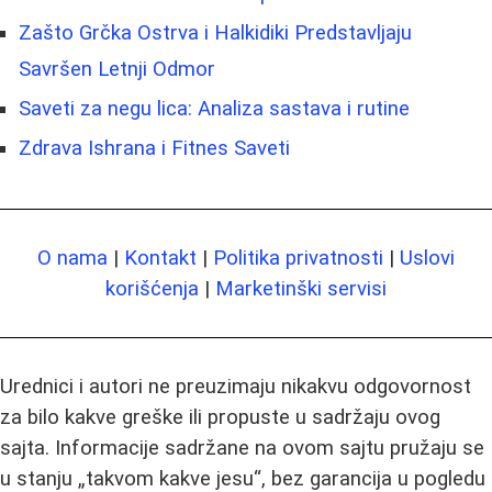
Zašto Grčka Ostrva i Halkidiki Predstavljaju
Savršen Letnji Odmor
Saveti za negu lica: Analiza sastava i rutine
Zdrava Ishrana i Fitnes Saveti
O nama
|
Kontakt
|
Politika privatnosti
|
Uslovi
korišćenja
|
Marketinški servisi
Urednici i autori ne preuzimaju nikakvu odgovornost
za bilo kakve greške ili propuste u sadržaju ovog
sajta. Informacije sadržane na ovom sajtu pružaju se
u stanju „takvom kakve jesu“, bez garancija u pogledu