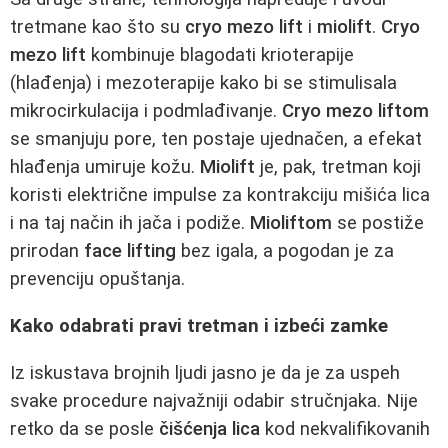
tretmane kao što su
cryo mezo lift
i
miolift
.
Cryo
mezo lift
kombinuje blagodati krioterapije
(hlađenja) i mezoterapije kako bi se stimulisala
mikrocirkulacija i podmlađivanje.
Cryo mezo liftom
se smanjuju pore, ten postaje ujednačen, a efekat
hlađenja umiruje kožu.
Miolift
je, pak, tretman koji
koristi električne impulse za kontrakciju mišića lica
i na taj način ih jača i podiže.
Mioliftom
se postiže
prirodan
face lifting
bez igala, a pogodan je za
prevenciju opuštanja.
Kako odabrati pravi tretman i izbeći zamke
Iz iskustava brojnih ljudi jasno je da je za uspeh
svake procedure najvažniji odabir stručnjaka. Nije
retko da se posle
čišćenja lica
kod nekvalifikovanih