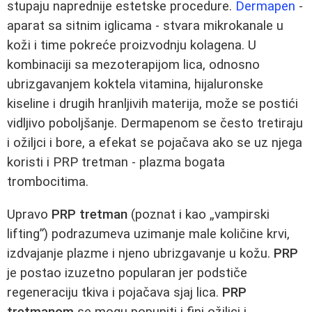
stupaju naprednije estetske procedure.
Dermapen
-
aparat sa sitnim iglicama - stvara mikrokanale u
koži i time pokreće proizvodnju kolagena. U
kombinaciji sa mezoterapijom lica, odnosno
ubrizgavanjem koktela vitamina, hijaluronske
kiseline i drugih hranljivih materija, može se postići
vidljivo poboljšanje. Dermapenom se često tretiraju
i ožiljci i bore, a efekat se pojačava ako se uz njega
koristi i PRP tretman - plazma bogata
trombocitima.
Upravo
PRP tretman
(poznat i kao „vampirski
lifting”) podrazumeva uzimanje male količine krvi,
izdvajanje plazme i njeno ubrizgavanje u kožu.
PRP
je postao izuzetno popularan jer podstiče
regeneraciju tkiva i pojačava sjaj lica.
PRP
tretmanom
se mogu popuniti i fini ožiljci i