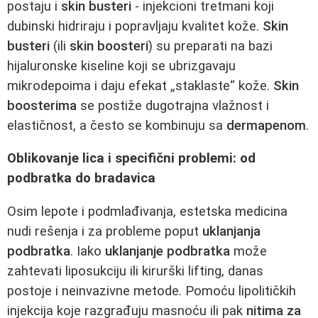
postaju i
skin busteri
- injekcioni tretmani koji
dubinski hidriraju i popravljaju kvalitet kože.
Skin
busteri
(ili
skin boosteri
) su preparati na bazi
hijaluronske kiseline koji se ubrizgavaju
mikrodepoima i daju efekat „staklaste“ kože.
Skin
boosterima
se postiže dugotrajna vlažnost i
elastičnost, a često se kombinuju sa
dermapenom
.
Oblikovanje lica i specifični problemi: od
podbratka do bradavica
Osim lepote i podmlađivanja, estetska medicina
nudi rešenja i za probleme poput
uklanjanja
podbratka
. Iako
uklanjanje podbratka
može
zahtevati liposukciju ili kirurški lifting, danas
postoje i neinvazivne metode. Pomoću lipolitičkih
injekcija koje razgrađuju masnoću ili pak
nitima za