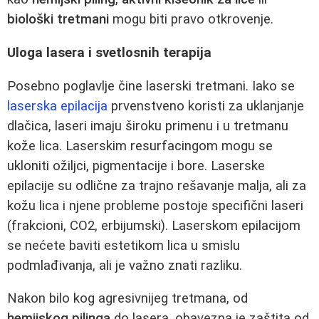
biološki tretmani
mogu biti pravo otkrovenje.
Uloga lasera i svetlosnih terapija
Posebno poglavlje čine laserski tretmani. Iako se
laserska epilacija
prvenstveno koristi za uklanjanje
dlačica, laseri imaju široku primenu i u tretmanu
kože lica. Laserskim resurfacingom mogu se
ukloniti ožiljci, pigmentacije i bore. Laserske
epilacije su odlične za trajno rešavanje malja, ali za
kožu lica i njene probleme postoje specifični laseri
(frakcioni, CO2, erbijumski). Laserskom epilacijom
se nećete baviti estetikom lica u smislu
podmlađivanja, ali je važno znati razliku.
Nakon bilo kog agresivnijeg tretmana, od
hemijskog pilinga
do lasera, obavezna je zaštita od