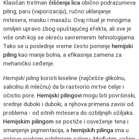
Klasičan tretman
čišćenja lica
obično podrazumeva
piling, paru (vaporizaciju), ručno uklanjanje
mitesera, masku i masažu. Ovaj ritual je mnogima
omiljen upravo zbog opuštajućeg efekta, ali sve je
više onih koji se okreću savremenim tehnologijama.
Tako se u poslednje vreme često pominje
hemijski
piling
kao manje bolna, a efikasnija zamena za
mehaničko ceđenje.
Hemijski piling
koristi kiseline (najčešće glikolnu,
salicilnu ili mlečnu) da bi rastvorio mrtve ćelije i
očistio pore.
Hemijski pilingovi
mogu biti površinski,
srednje duboki i duboki, a njihova primena zavisi od
problema - od sitnih mitesera do ozbiljnijih ožiljaka.
Hemijskim pilingom
se postiže i osveženje tena i
smanjenje pigmentacija, a
hemijskih pilinga
ima u
gotovo svakom ozbiljnijem salonu. Međutim, važno