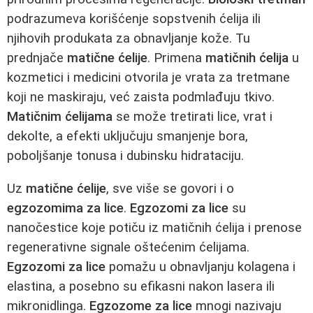
podrazumeva korišćenje sopstvenih ćelija ili
njihovih produkata za obnavljanje kože. Tu
prednjače
matične ćelije
. Primena
matičnih ćelija
u
kozmetici i medicini otvorila je vrata za tretmane
koji ne maskiraju, već zaista podmlađuju tkivo.
Matičnim ćelijama
se može tretirati lice, vrat i
dekolte, a efekti uključuju smanjenje bora,
poboljšanje tonusa i dubinsku hidrataciju.
Uz
matične ćelije
, sve više se govori i o
egzozomima za lice
.
Egzozomi za lice
su
nanočestice koje potiču iz matičnih ćelija i prenose
regenerativne signale oštećenim ćelijama.
Egzozomi za lice
pomažu u obnavljanju kolagena i
elastina, a posebno su efikasni nakon lasera ili
mikronidlinga.
Egzozome za lice
mnogi nazivaju