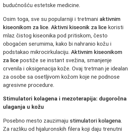
budućnošću estetske medicine.
Osim toga, sve su popularniji i tretmani
aktivnim
kiseonikom za lice
.
Aktivni kiseonik za lice
koristi
mlaz čistog kiseonika pod pritiskom, često
obogaćen serumima, kako bi nahranio kožu i
podstakao mikrocirkulaciju.
Aktivnim kiseonikom
za lice
postiže se instant svežina, smanjenje
crvenila i oksigenacija kože. Ovaj tretman je idealan
za osobe sa osetljivom kožom koje ne podnose
agresivne procedure.
Stimulatori kolagena i mezoterapija: dugoročna
ulaganja u kožu
Posebno mesto zauzimaju
stimulatori kolagena
.
Za razliku od hijaluronskih filera koji daju trenutni