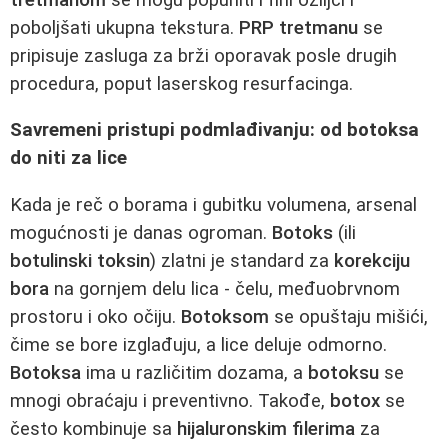
poboljšati ukupna tekstura.
PRP tretmanu
se
pripisuje zasluga za brži oporavak posle drugih
procedura, poput laserskog resurfacinga.
Savremeni pristupi podmlađivanju: od botoksa
do niti za lice
Kada je reč o borama i gubitku volumena, arsenal
mogućnosti je danas ogroman.
Botoks
(ili
botulinski toksin
) zlatni je standard za
korekciju
bora
na gornjem delu lica - čelu, međuobrvnom
prostoru i oko očiju.
Botoksom
se opuštaju mišići,
čime se bore izglađuju, a lice deluje odmorno.
Botoksa
ima u različitim dozama, a
botoksu
se
mnogi obraćaju i preventivno. Takođe,
botox
se
često kombinuje sa
hijaluronskim filerima
za