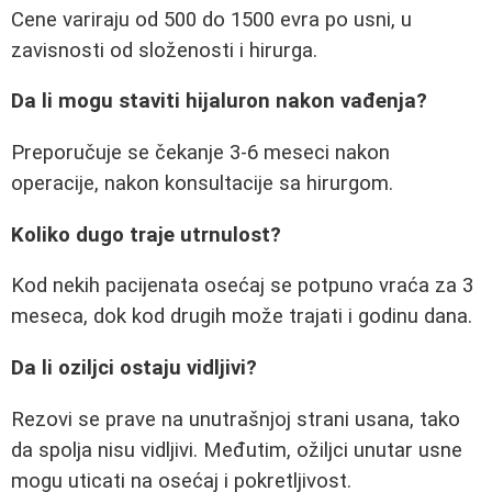
Cene variraju od 500 do 1500 evra po usni, u
zavisnosti od složenosti i hirurga.
Da li mogu staviti hijaluron nakon vađenja?
Preporučuje se čekanje 3-6 meseci nakon
operacije, nakon konsultacije sa hirurgom.
Koliko dugo traje utrnulost?
Kod nekih pacijenata osećaj se potpuno vraća za 3
meseca, dok kod drugih može trajati i godinu dana.
Da li oziljci ostaju vidljivi?
Rezovi se prave na unutrašnjoj strani usana, tako
da spolja nisu vidljivi. Međutim, ožiljci unutar usne
mogu uticati na osećaj i pokretljivost.