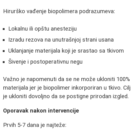
Hirurško vađenje biopolimera podrazumeva:
Lokalnu ili opštu anesteziju
Izradu rezova na unutrašnjoj strani usana
Uklanjanje materijala koji je srastao sa tkivom
Šivenje i postoperativnu negu
Važno je napomenuti da se ne može ukloniti 100%
materijala jer je biopolimer inkorporiran u tkivo. Cilj
je ukloniti dovoljno da se postigne prirodan izgled.
Oporavak nakon intervencije
Prvih 5-7 dana je najteže: