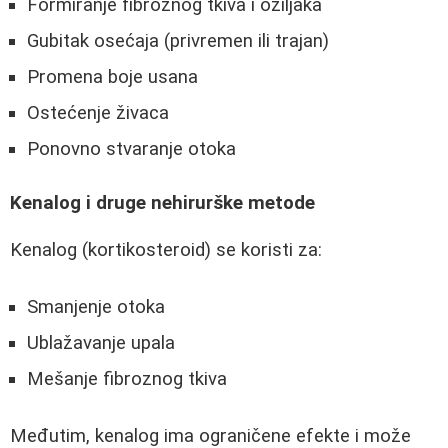
Formiranje fibroznog tkiva i ožiljaka
Gubitak osećaja (privremen ili trajan)
Promena boje usana
Ostećenje živaca
Ponovno stvaranje otoka
Kenalog i druge nehirurške metode
Kenalog (kortikosteroid) se koristi za:
Smanjenje otoka
Ublažavanje upala
Mešanje fibroznog tkiva
Međutim, kenalog ima ograničene efekte i može