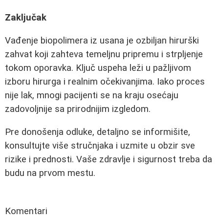
Zaključak
Vađenje biopolimera iz usana je ozbiljan hirurški
zahvat koji zahteva temeljnu pripremu i strpljenje
tokom oporavka. Ključ uspeha leži u pažljivom
izboru hirurga i realnim očekivanjima. Iako proces
nije lak, mnogi pacijenti se na kraju osećaju
zadovoljnije sa prirodnijim izgledom.
Pre donošenja odluke, detaljno se informišite,
konsultujte više stručnjaka i uzmite u obzir sve
rizike i prednosti. Vaše zdravlje i sigurnost treba da
budu na prvom mestu.
Komentari