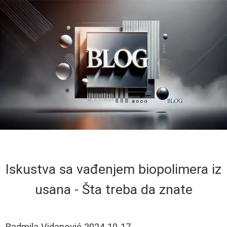
Iskustva sa vađenjem biopolimera iz
usana - Šta treba da znate
Radmila Vidanović
2024-10-17