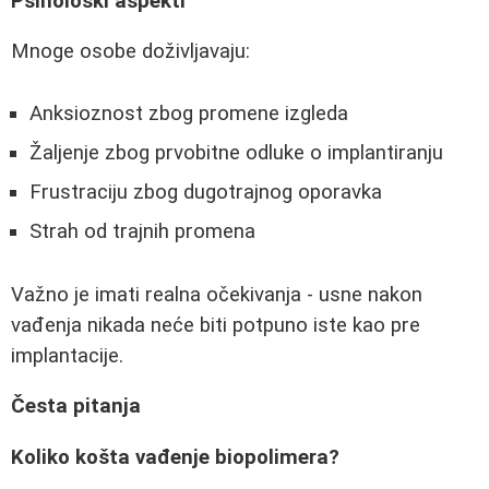
Psihološki aspekti
Mnoge osobe doživljavaju:
Anksioznost zbog promene izgleda
Žaljenje zbog prvobitne odluke o implantiranju
Frustraciju zbog dugotrajnog oporavka
Strah od trajnih promena
Važno je imati realna očekivanja - usne nakon
vađenja nikada neće biti potpuno iste kao pre
implantacije.
Česta pitanja
Koliko košta vađenje biopolimera?