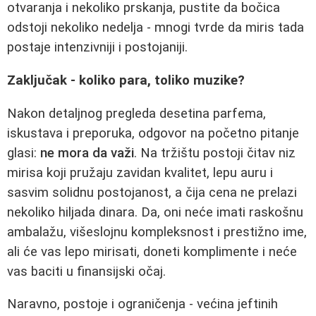
otvaranja i nekoliko prskanja, pustite da bočica
odstoji nekoliko nedelja - mnogi tvrde da miris tada
postaje intenzivniji i postojaniji.
Zaključak - koliko para, toliko muzike?
Nakon detaljnog pregleda desetina parfema,
iskustava i preporuka, odgovor na početno pitanje
glasi:
ne mora da važi
. Na tržištu postoji čitav niz
mirisa koji pružaju zavidan kvalitet, lepu auru i
sasvim solidnu postojanost, a čija cena ne prelazi
nekoliko hiljada dinara. Da, oni neće imati raskošnu
ambalažu, višeslojnu kompleksnost i prestižno ime,
ali će vas lepo mirisati, doneti komplimente i neće
vas baciti u finansijski očaj.
Naravno, postoje i ograničenja - većina jeftinih