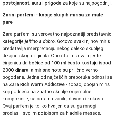
postojanost
,
auru
i
prigode
za koje su najpogodniji.
Zarini parfemi - kopije skupih mirisa za male
pare
Zara parfemi su verovatno najpoznatiji predstavnici
kategorije
jeftino a dobro
. Gotovo svaki njihov miris
predstavlja interpretaciju nekog daleko skupljeg
dizajnerskog originala. Ono što ih izdvaja jeste
činjenica da
bočice od 100 ml često koštaju ispod
2000 dinara
, a mirisne note su prilično verno
pogođene. Jedna od najčešćih preporuka odnosi se
na
Zara Rich Warm Addictive
- topao, opojan miris
koji podseća na znatno skuplje orijentalne
kompozicije, sa notama vanile, duvana i kokosa.
Ovaj parfem je toliko hvaljen da su ga mnogi
proglasili svojim potpisom za hladnije mesece.