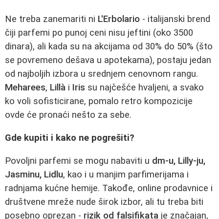
Ne treba zanemariti ni
L'Erbolario
- italijanski brend
čiji parfemi po punoj ceni nisu jeftini (oko 3500
dinara), ali kada su na akcijama od 30% do 50% (što
se povremeno dešava u apotekama), postaju jedan
od najboljih izbora u srednjem cenovnom rangu.
Meharees
,
Lillà
i
Iris
su najčešće hvaljeni, a svako
ko voli sofisticirane, pomalo retro kompozicije
ovde će pronaći nešto za sebe.
Gde kupiti i kako ne pogrešiti?
Povoljni parfemi se mogu nabaviti u
dm-u, Lilly-ju,
Jasminu, Lidlu
, kao i u manjim parfimerijama i
radnjama kućne hemije. Takođe, online prodavnice i
društvene mreže nude širok izbor, ali tu treba biti
posebno oprezan -
rizik od falsifikata
je značajan,