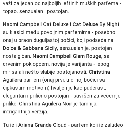
važi za jedan od najboljih jeftinih muških parfema -
topao, senzualan i postojan.
Naomi Campbell Cat Deluxe
i
Cat Deluxe By Night
su klasici među povoljnim parfemima - posebno
onaj u braon duguljastoj bočici, koji podseća na
Dolce & Gabbana Sicily
, senzualan je, postojan i
nostalgičan.
Naomi Campbell Glam Rouge
, sa
crvenim poklopcem, novija je varijanta - lepog
mirisa ali nešto slabije postojanosti.
Christina
Aguilera
parfem (onaj prvi, u crnoj bočici sa
čipkastim motivom) hvaljen je kao puderast,
elegantan i prilično postojan - savršen za večernje
prilike.
Christina Aguilera Noir
je tamnija,
intrigantnija verzija.
Tu je i
Ariana Grande Cloud
- parfem koji je zaludeo