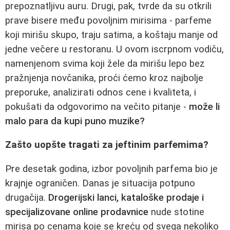
prepoznatljivu auru. Drugi, pak, tvrde da su otkrili
prave bisere među povoljnim mirisima - parfeme
koji mirišu skupo, traju satima, a koštaju manje od
jedne večere u restoranu. U ovom iscrpnom vodiču,
namenjenom svima koji žele da mirišu lepo bez
pražnjenja novčanika, proći ćemo kroz najbolje
preporuke, analizirati odnos cene i kvaliteta, i
pokušati da odgovorimo na večito pitanje -
može li
malo para da kupi puno muzike?
Zašto uopšte tragati za jeftinim parfemima?
Pre desetak godina, izbor povoljnih parfema bio je
krajnje ograničen. Danas je situacija potpuno
drugačija.
Drogerijski lanci, kataloške prodaje i
specijalizovane online prodavnice
nude stotine
mirisa po cenama koje se kreću od svega nekoliko