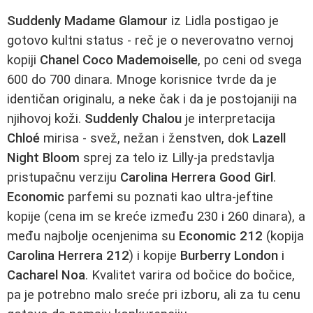
Suddenly Madame Glamour
iz Lidla postigao je
gotovo kultni status - reč je o neverovatno vernoj
kopiji
Chanel Coco Mademoiselle
, po ceni od svega
600 do 700 dinara. Mnoge korisnice tvrde da je
identičan originalu, a neke čak i da je postojaniji na
njihovoj koži.
Suddenly Chalou
je interpretacija
Chloé
mirisa - svež, nežan i ženstven, dok
Lazell
Night Bloom
sprej za telo iz Lilly-ja predstavlja
pristupačnu verziju
Carolina Herrera Good Girl
.
Economic
parfemi su poznati kao ultra-jeftine
kopije (cena im se kreće između 230 i 260 dinara), a
među najbolje ocenjenima su
Economic 212
(kopija
Carolina Herrera 212
) i kopije
Burberry London
i
Cacharel Noa
. Kvalitet varira od bočice do bočice,
pa je potrebno malo sreće pri izboru, ali za tu cenu