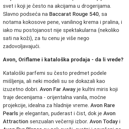
svet i koji je često na akcijama u drogerijama.
Slavno podseća na
Baccarat Rouge 540
, sa
notama kokosove pene, vanilinog krema i pralina, i
iako mu postojanost nije spektakularna (nekoliko
sati na koži), za tu cenu je više nego
zadovoljavajući.
Avon, Oriflame i kataloška prodaja - da li vrede?
Kataloški parfemi su često predmet podele
mišljenja, ali neki modeli su se dokazali kao
izuzetno dobri.
Avon Far Away
je kultni miris koji
traje decenijama - orijentalna vanila, moćne
projekcije, idealna za hladnije vreme.
Avon Rare
Pearls
je elegantan, puderast i čist, dok je
Avon
Attraction
senzualan večernji izbor.
Avon Today
i