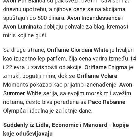
Avon Pur Blanca
su pak sveži, cvetni i savršeni za
dnevnu upotrebu, a njihove cene se na akcijama
spuštaju i do 500 dinara.
Avon Incandessence
i
Avon Luminata
dobijaju pohvale za blag, kremast
miris koji ne guši.
Sa druge strane,
Oriflame Giordani White
je hvaljen
kao izuzetno lep parfem, čija cena varira između 14
i 22 evra u zavisnosti od akcije.
Oriflame Enigma
je
zimski, bogatiji miris, dok se
Oriflame Volare
Moments
pokazao kao prijatno iznenađenje.
Avon
Summer White
serija, sa svojim morskim i svežim
notama, često biva poređena sa
Paco Rabanne
Olympéa
i idealna je za letnje dane.
Suddenly iz Lidla, Economic i Manoard - kopije
koje oduševljavaju