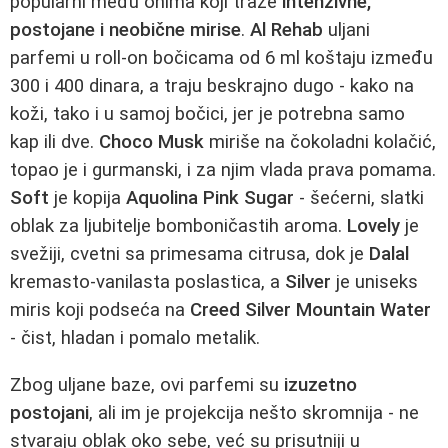
popularni među onima koji traže
intenzivne,
postojane i neobične mirise
.
Al Rehab
uljani
parfemi u roll-on bočicama od 6 ml koštaju između
300 i 400 dinara, a traju beskrajno dugo - kako na
koži, tako i u samoj bočici, jer je potrebna samo
kap ili dve.
Choco Musk
miriše na čokoladni kolačić,
topao je i gurmanski, i za njim vlada prava pomama.
Soft
je kopija
Aquolina Pink Sugar
- šećerni, slatki
oblak za ljubitelje bomboničastih aroma.
Lovely
je
svežiji, cvetni sa primesama citrusa, dok je
Dalal
kremasto-vanilasta poslastica, a
Silver
je uniseks
miris koji podseća na
Creed Silver Mountain Water
- čist, hladan i pomalo metalik.
Zbog uljane baze, ovi parfemi su
izuzetno
postojani
, ali im je projekcija nešto skromnija - ne
stvaraju oblak oko sebe, već su prisutniji u