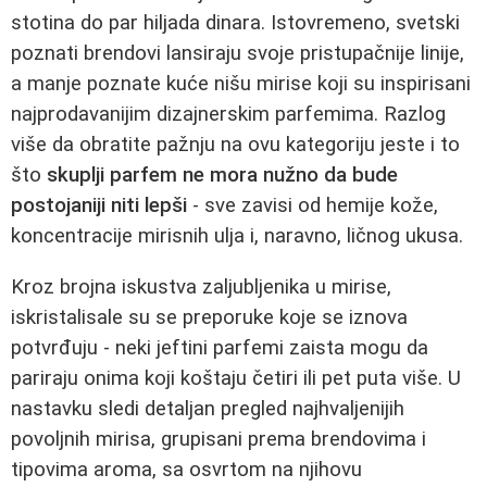
stotina do par hiljada dinara. Istovremeno, svetski
poznati brendovi lansiraju svoje pristupačnije linije,
a manje poznate kuće nišu mirise koji su inspirisani
najprodavanijim dizajnerskim parfemima. Razlog
više da obratite pažnju na ovu kategoriju jeste i to
što
skuplji parfem ne mora nužno da bude
postojaniji niti lepši
- sve zavisi od hemije kože,
koncentracije mirisnih ulja i, naravno, ličnog ukusa.
Kroz brojna iskustva zaljubljenika u mirise,
iskristalisale su se preporuke koje se iznova
potvrđuju - neki jeftini parfemi zaista mogu da
pariraju onima koji koštaju četiri ili pet puta više. U
nastavku sledi detaljan pregled najhvaljenijih
povoljnih mirisa, grupisani prema brendovima i
tipovima aroma, sa osvrtom na njihovu