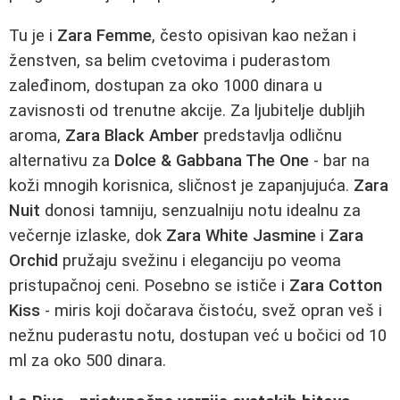
Tu je i
Zara Femme
, često opisivan kao nežan i
ženstven, sa belim cvetovima i puderastom
zaleđinom, dostupan za oko 1000 dinara u
zavisnosti od trenutne akcije. Za ljubitelje dubljih
aroma,
Zara Black Amber
predstavlja odličnu
alternativu za
Dolce & Gabbana The One
- bar na
koži mnogih korisnica, sličnost je zapanjujuća.
Zara
Nuit
donosi tamniju, senzualniju notu idealnu za
večernje izlaske, dok
Zara White Jasmine
i
Zara
Orchid
pružaju svežinu i eleganciju po veoma
pristupačnoj ceni. Posebno se ističe i
Zara Cotton
Kiss
- miris koji dočarava čistoću, svež opran veš i
nežnu puderastu notu, dostupan već u bočici od 10
ml za oko 500 dinara.