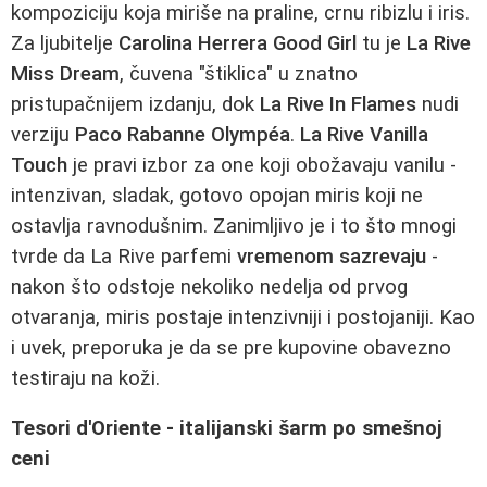
kompoziciju koja miriše na praline, crnu ribizlu i iris.
Za ljubitelje
Carolina Herrera Good Girl
tu je
La Rive
Miss Dream
, čuvena "štiklica" u znatno
pristupačnijem izdanju, dok
La Rive In Flames
nudi
verziju
Paco Rabanne Olympéa
.
La Rive Vanilla
Touch
je pravi izbor za one koji obožavaju vanilu -
intenzivan, sladak, gotovo opojan miris koji ne
ostavlja ravnodušnim. Zanimljivo je i to što mnogi
tvrde da La Rive parfemi
vremenom sazrevaju
-
nakon što odstoje nekoliko nedelja od prvog
otvaranja, miris postaje intenzivniji i postojaniji. Kao
i uvek, preporuka je da se pre kupovine obavezno
testiraju na koži.
Tesori d'Oriente - italijanski šarm po smešnoj
ceni