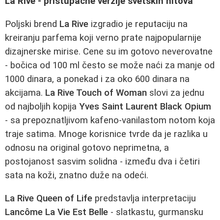
La Rive - pristupačne verzije svetskih hitova
Poljski brend
La Rive
izgradio je reputaciju na
kreiranju parfema koji verno prate najpopularnije
dizajnerske mirise. Cene su im gotovo neverovatne
- bočica od 100 ml često se može naći za manje od
1000 dinara, a ponekad i za oko 600 dinara na
akcijama.
La Rive Touch of Woman
slovi za jednu
od najboljih kopija
Yves Saint Laurent Black Opium
- sa prepoznatljivom kafeno-vanilastom notom koja
traje satima. Mnoge korisnice tvrde da je razlika u
odnosu na original gotovo neprimetna, a
postojanost sasvim solidna - između dva i četiri
sata na koži, znatno duže na odeći.
La Rive Queen of Life
predstavlja interpretaciju
Lancôme La Vie Est Belle
- slatkastu, gurmansku