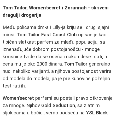
Tom Tailor, Women'secret i Zorannah - skriveni
dragulji drogerija
Među policama dm-a i Lilly-ja kriju se i drugi sjajni
mirisi.
Tom Tailor East Coast Club
opisan je kao
tipičan slatkast parfem za mlađu populaciju, sa
iznenađujuće dobrom postojanošću - mnoge
korisnice tvrde da se oseća i nakon deset sati, a
cena mu je oko 2000 dinara.
Tom Tailor
generalno
nudi nekoliko varijanti, a njihova postojanost varira
od modela do modela, pa je pre kupovine poželjno
testirati ih.
Women'secret
parfemi su postali pravo otkrovenje
za mnoge. Njihov
Gold Seduction
, sa zlatnim
šljokicama u bočici, verno podseća na
YSL Black