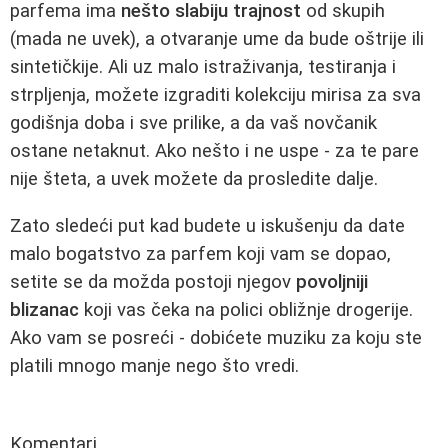
parfema ima
nešto slabiju trajnost
od skupih
(mada ne uvek), a otvaranje ume da bude oštrije ili
sintetičkije. Ali uz malo istraživanja, testiranja i
strpljenja, možete izgraditi kolekciju mirisa za sva
godišnja doba i sve prilike, a da vaš novčanik
ostane netaknut. Ako nešto i ne uspe - za te pare
nije šteta, a uvek možete da prosledite dalje.
Zato sledeći put kad budete u iskušenju da date
malo bogatstvo za parfem koji vam se dopao,
setite se da možda postoji njegov
povoljniji
blizanac
koji vas čeka na polici obližnje drogerije.
Ako vam se posreći - dobićete muziku za koju ste
platili mnogo manje nego što vredi.
Komentari