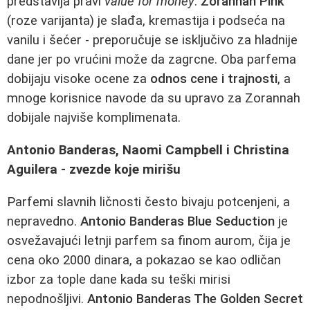
predstavlja pravi
value for money
.
Zorannah Pink
(roze varijanta) je slađa, kremastija i podseća na
vanilu i šećer - preporučuje se isključivo za hladnije
dane jer po vrućini može da zagrcne. Oba parfema
dobijaju visoke ocene za
odnos cene i trajnosti
, a
mnoge korisnice navode da su upravo za Zorannah
dobijale najviše komplimenata.
Antonio Banderas, Naomi Campbell i Christina
Aguilera - zvezde koje mirišu
Parfemi slavnih ličnosti često bivaju potcenjeni, a
nepravedno.
Antonio Banderas Blue Seduction
je
osvežavajući letnji parfem sa finom aurom, čija je
cena oko 2000 dinara, a pokazao se kao odličan
izbor za tople dane kada su teški mirisi
nepodnošljivi.
Antonio Banderas The Golden Secret