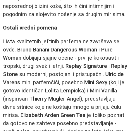
neposrednoj blizini kože, što ih čini intimnijim i
pogodnim za slojevito nošenje sa drugim mirisima.
Ostali vredni pomena
Lista kvalitetnih jeftinih parfema ne završava se
ovde.
Bruno Banani Dangerous Woman
i
Pure
Woman
dobijaju sjajne ocene - prvi je kokosast i
tropski, drugi svež i letnji.
Replay Signature
i
Replay
Stone
su moderni, postojani i pristupačni.
Ulric de
Varens
mini parfemčići, posebno
Mini Sexy
(koji je
gotovo identičan
Lolita Lempicka
) i
Mini Vanilla
(inspirisan
Thierry Mugler Angel
), predstavljaju
divne sitnice koje ne koštaju mnogo a prijaju čulu
mirisa.
Elizabeth Arden Green Tea
je toliko poznat
da gotovo ne zahteva posebno predstavljanje -