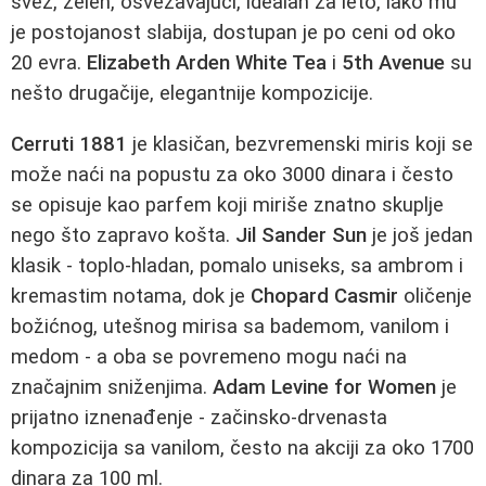
svež, zelen, osvežavajući, idealan za leto, iako mu
je postojanost slabija, dostupan je po ceni od oko
20 evra.
Elizabeth Arden White Tea
i
5th Avenue
su
nešto drugačije, elegantnije kompozicije.
Cerruti 1881
je klasičan, bezvremenski miris koji se
može naći na popustu za oko 3000 dinara i često
se opisuje kao parfem koji miriše znatno skuplje
nego što zapravo košta.
Jil Sander Sun
je još jedan
klasik - toplo-hladan, pomalo uniseks, sa ambrom i
kremastim notama, dok je
Chopard Casmir
oličenje
božićnog, utešnog mirisa sa bademom, vanilom i
medom - a oba se povremeno mogu naći na
značajnim sniženjima.
Adam Levine for Women
je
prijatno iznenađenje - začinsko-drvenasta
kompozicija sa vanilom, često na akciji za oko 1700
dinara za 100 ml.