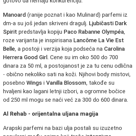
gotovo da nemaju konkurenciju.
Manoard
(ranije poznat i kao Mulinard) parfemi iz
dm-a su još jedan skriveni dragulj.
Ljubičasti Dark
Spirit
predstavlja kopiju
Paco Rabanne Olympéa
,
roze varijanta je inspirisana
Lancôme La Vie Est
Belle
, a postoji i verzija koja podseća na
Carolina
Herrera Good Girl
. Cene su im oko 500 do 700
dinara za 50 ml, a postojanost je za tu cenu odlična
- obično nekoliko sati na koži. Njihovi body mistovi,
posebno
Wings
i
Vanilla Blossom
, takođe su
hvaljeni kao lagani letnji izbori, a ogromne bočice
od 250 ml mogu se naći već za 300 do 600 dinara.
Al Rehab - orijentalna uljana magija
Arapski parfemi na bazi ulja postali su izuzetno