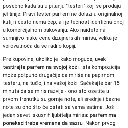
posebno kada su u pitanju "testeri" koji se prodaju
jeftinije. Pravi tester parfem ne dolazi u originalnoj
kutiji i često nema čep, ali je tečnost identična onoj
u komercijalnom pakovanju. Ako naiđete na
sumnjivo niske cene dizajnerskih mirisa, velika je
verovatnoća da se radi o kopiji.
Pre kupovine, ukoliko je ikako moguće,
uvek
testirajte parfem na svojoj koži
. Ista kompozicija
može potpuno drugačije da miriše na papirnom
testeru, na tuđoj i na vašoj koži. Sačekajte bar 15
minuta da se miris razvije - ono što osetite u
prvom trenutku su gornje note, ali srednje i bazne
note su ono što će ostati sa vama satima. Još
jedan savet iskusnih ljubitelja mirisa:
parfemima
ponekad treba vremena da sazru
. Nakon prvog