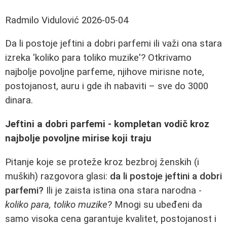
Radmilo Vidulović
2026-05-04
Da li postoje jeftini a dobri parfemi ili važi ona stara
izreka 'koliko para toliko muzike'? Otkrivamo
najbolje povoljne parfeme, njihove mirisne note,
postojanost, auru i gde ih nabaviti – sve do 3000
dinara.
Jeftini a dobri parfemi - kompletan vodič kroz
najbolje povoljne mirise koji traju
Pitanje koje se proteže kroz bezbroj ženskih (i
muških) razgovora glasi:
da li postoje jeftini a dobri
parfemi?
Ili je zaista istina ona stara narodna -
koliko para, toliko muzike
? Mnogi su ubeđeni da
samo visoka cena garantuje kvalitet, postojanost i