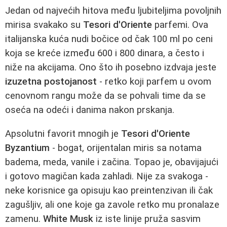
Jedan od najvećih hitova među ljubiteljima povoljnih
mirisa svakako su
Tesori d'Oriente
parfemi. Ova
italijanska kuća nudi bočice od čak 100 ml po ceni
koja se kreće između 600 i 800 dinara, a često i
niže na akcijama. Ono što ih posebno izdvaja jeste
izuzetna postojanost
- retko koji parfem u ovom
cenovnom rangu može da se pohvali time da se
oseća na odeći i danima nakon prskanja.
Apsolutni favorit mnogih je
Tesori d'Oriente
Byzantium
- bogat, orijentalan miris sa notama
badema, meda, vanile i začina. Topao je, obavijajući
i gotovo magičan kada zahladi. Nije za svakoga -
neke korisnice ga opisuju kao preintenzivan ili čak
zagušljiv, ali one koje ga zavole retko mu pronalaze
zamenu.
White Musk
iz iste linije pruža sasvim