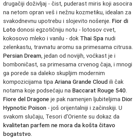
drugačiji doživljaj - čist, puderast miris koji asocira
na netom opran veš i nežnu kozmetiku, idealan za
svakodnevnu upotrebu i slojevito nošenje.
Fior di
Loto
donosi egzotičniju notu - lotosov cvet,
kokosovo mleko i vanilu - dok
Thai Spa
nudi
zelenkastu, travnatu aromu sa primesama citrusa.
Persian Dream
, jedan od novijih, voćkast je i
bomboničast, sa primesama crvenog čaja, i mnogi
ga porede sa daleko skupljim modernim
kompozicijama tipa
Ariana Grande Cloud
ili čak
notama koje podsećaju na
Baccarat Rouge 540
.
Fiore del Dragone
je pak namenjen ljubiteljima
Dior
Hypnotic Poison
- još orijentalniji i začinskiji. U
svakom slučaju, Tesori d'Oriente su dokaz da
kvalitetan parfem ne mora da košta čitavo
bogatstvo
.