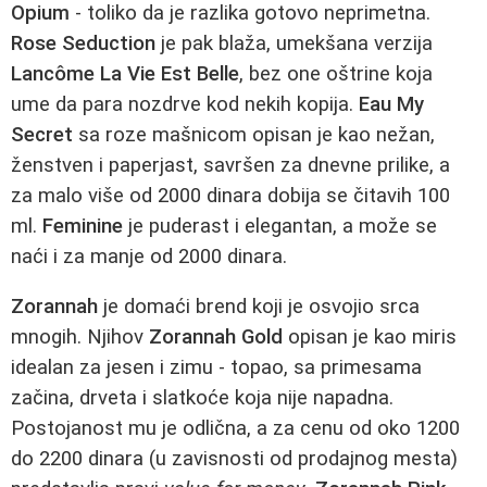
Opium
- toliko da je razlika gotovo neprimetna.
Rose Seduction
je pak blaža, umekšana verzija
Lancôme La Vie Est Belle
, bez one oštrine koja
ume da para nozdrve kod nekih kopija.
Eau My
Secret
sa roze mašnicom opisan je kao nežan,
ženstven i paperjast, savršen za dnevne prilike, a
za malo više od 2000 dinara dobija se čitavih 100
ml.
Feminine
je puderast i elegantan, a može se
naći i za manje od 2000 dinara.
Zorannah
je domaći brend koji je osvojio srca
mnogih. Njihov
Zorannah Gold
opisan je kao miris
idealan za jesen i zimu - topao, sa primesama
začina, drveta i slatkoće koja nije napadna.
Postojanost mu je odlična, a za cenu od oko 1200
do 2200 dinara (u zavisnosti od prodajnog mesta)