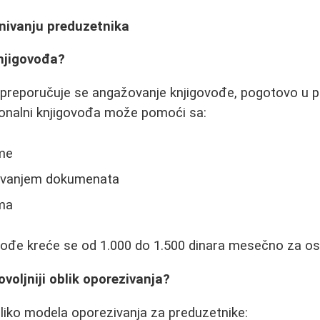
snivanju preduzetnika
knjigovođa?
 preporučuje se angažovanje knjigovođe, pogotovo u p
ionalni knjigovođa može pomoći sa:
rme
javanjem dokumenata
ma
vođe kreće se od 1.000 do 1.500 dinara mesečno za os
voljniji oblik oporezivanja?
koliko modela oporezivanja za preduzetnike: