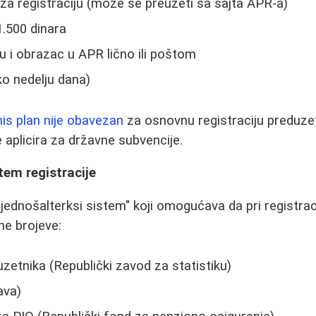
za registraciju (može se preuzeti sa sajta APR-a)
1.500 dinara
cu i obrazac u APR lično ili poštom
ko nedelju dana)
nis plan nije obavezan
za osnovnu registraciju preduze
 aplicira za državne subvencije.
tem registracije
. "jednošalterksi sistem" koji omogućava da pri registrac
ne brojeve:
uzetnika (Republički zavod za statistiku)
ava)