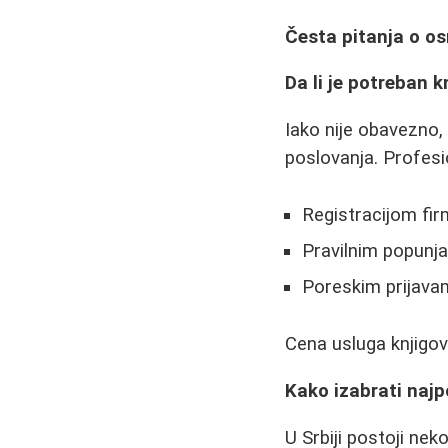
Česta pitanja o o
Da li je potreban 
Iako nije obavezno,
poslovanja. Profes
Registracijom fi
Pravilnim popun
Poreskim prijava
Cena usluga knjigo
Kako izabrati najpo
U Srbiji postoji ne