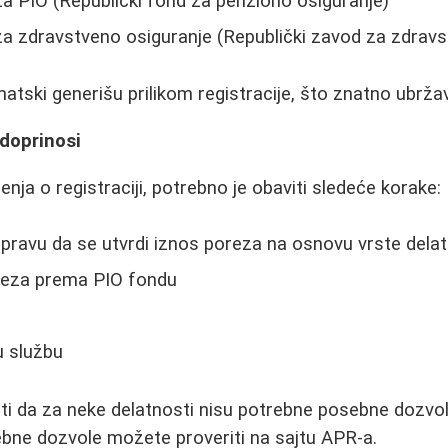
za PIO (Republički fond za penziono osiguranje)
za zdravstveno osiguranje (Republički zavod za zdravs
atski generišu prilikom registracije, što znatno ubrž
doprinosi
nja o registraciji, potrebno je obaviti sledeće korake:
upravu da se utvrdi iznos poreza na osnovu vrste delat
veza prema PIO fondu
u službu
i da za neke delatnosti nisu potrebne posebne dozvole
ebne dozvole možete proveriti na sajtu APR-a.