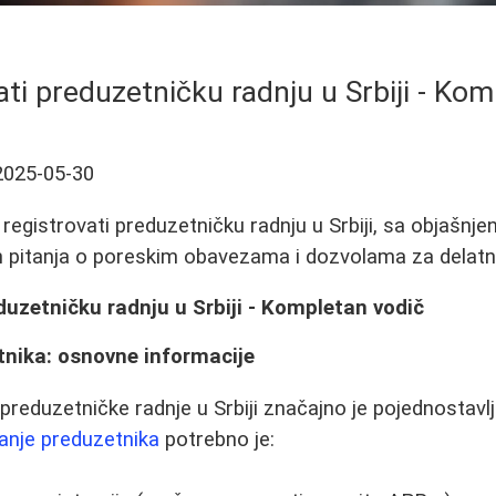
ti preduzetničku radnju u Srbiji - Kom
2025-05-30
 registrovati preduzetničku radnju u Srbiji, sa objašnj
h pitanja o poreskim obavezama i dozvolama za delatn
uzetničku radnju u Srbiji - Kompletan vodič
tnika: osnovne informacije
 preduzetničke radnje u Srbiji značajno je pojednostavl
anje preduzetnika
potrebno je: