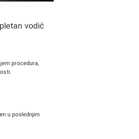
pletan vodič
enjem procedura,
osti.
jen u poslednjim