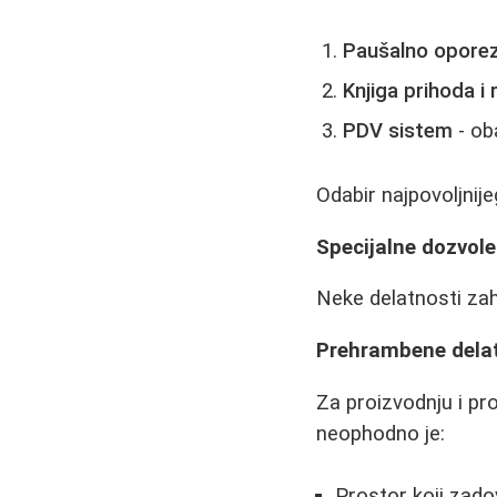
Paušalno oporez
Knjiga prihoda i
PDV sistem
- ob
Odabir najpovoljnij
Specijalne dozvole
Neke delatnosti zah
Prehrambene dela
Za proizvodnju i pro
neophodno je:
Prostor koji zado