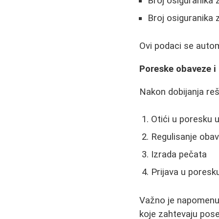
Broj osiguranika 
Broj osiguranika 
Ovi podaci se autom
Poreske obaveze i 
Nakon dobijanja reše
Otići u poresku 
Regulisanje oba
Izrada pečata
Prijava u poresk
Važno je napomenut
koje zahtevaju pos