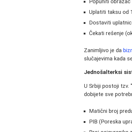
Popuniti obrazac 
Uplatiti taksu od 
Dostaviti uplatni
Čekati rešenje (o
Zanimljivo je da
biz
slučajevima kada se
Jednošalterksi sis
U Srbiji postoji tzv
dobijete sve potreb
Matični broj pred
PIB (Poreska upr