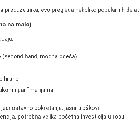
 preduzetnika, evo pregleda nekoliko popularnih delat
ina na malo)
adaju:
e (second hand, modna odeća)
e hrane
ikom i parfimerijama
o jednostavno pokretanje, jasni troškovi
encija, potrebna velika početna investicija u robu
i