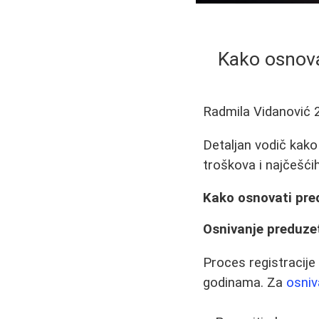
Kako osnova
Radmila Vidanović
Detaljan vodič kako
troškova i najčešći
Kako osnovati pred
Osnivanje preduze
Proces registracije
godinama. Za
osniv