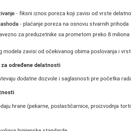
ivanje
- fiksni iznos poreza koji zavisi od vrste delatno
 rashoda
- plaćanje poreza na osnovu stvarnih prihoda
avezno za preduzetnike sa prometom preko 8 miliona 
eg modela zavisi od očekivanog obima poslovanja i vrst
 za određene delatnosti
tevaju dodatne dozvole i saglasnosti pre početka rada.
tnosti
daju hrane (pekarne, poslastičarnice, proizvodnja torti
voljava higijenske standarde