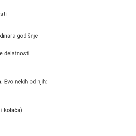
sti
dinara godišnje
e delatnosti.
 Evo nekih od njih:
 i kolača)