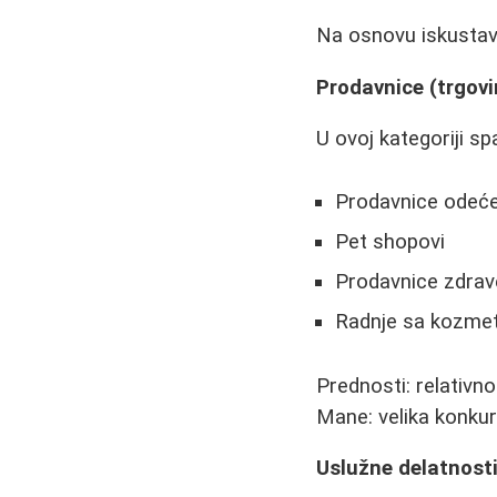
Na osnovu iskustava
Prodavnice (trgov
U ovoj kategoriji sp
Prodavnice odeć
Pet shopovi
Prodavnice zdrav
Radnje sa kozmet
Prednosti: relativn
Mane: velika konkur
Uslužne delatnost