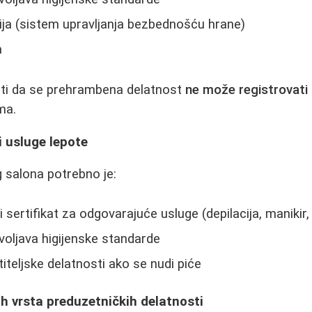
ija (sistem upravljanja bezbednošću hrane)
a
ti da se prehrambena delatnost
ne može registrovati
ma.
i usluge lepote
 salona potrebno je:
 sertifikat za odgovarajuće usluge (depilacija, manikir, 
voljava higijenske standarde
iteljske delatnosti ako se nudi piće
tih vrsta preduzetničkih delatnosti