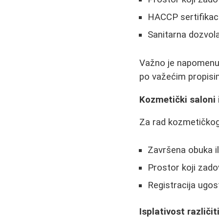
HACCP sertifikac
Sanitarna dozvol
Važno je napomenu
po važećim propisi
Kozmetički saloni 
Za rad kozmetičkog
Završena obuka ili
Prostor koji zado
Registracija ugost
Isplativost različi