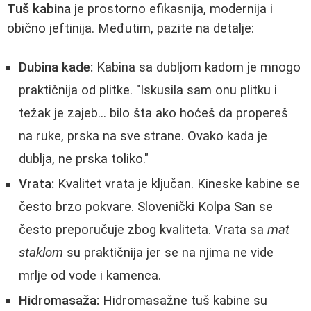
Tuš kabina
je prostorno efikasnija, modernija i
obično jeftinija. Međutim, pazite na detalje:
Dubina kade:
Kabina sa dubljom kadom je mnogo
praktičnija od plitke. "Iskusila sam onu plitku i
težak je zajeb... bilo šta ako hoćeš da propereš
na ruke, prska na sve strane. Ovako kada je
dublja, ne prska toliko."
Vrata:
Kvalitet vrata je ključan. Kineske kabine se
često brzo pokvare. Slovenički Kolpa San se
često preporučuje zbog kvaliteta. Vrata sa
mat
staklom
su praktičnija jer se na njima ne vide
mrlje od vode i kamenca.
Hidromasaža:
Hidromasažne tuš kabine su