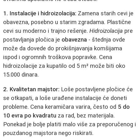
1. Instalacije i hidroizolacija:
Zamena starih cevi je
obavezna, posebno u starim zgradama. Plastične
cevi su moderno i trajno rešenje.
Hidroizolacija
pre
postavljanja pločica je
obavezna
- štednja ovde
može da dovede do prokišnjavanja komšijama
ispod i ogromnih troškova popravke. Cena
hidroizolacije za kupatilo od 5 m² može biti oko
15.000 dinara.
2. Kvalitetan majstor:
Loše postavljene pločice će
se otkapati, a loše urađene instalacije će doneti
probleme. Cena keramičara varira, često od
5 do
10 evra po kvadratu
za rad, bez materijala.
Ponekad je bolje platiti malo više za preporučenog i
pouzdanog majstora nego riskirati.