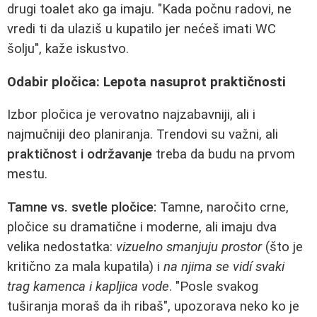
drugi toalet ako ga imaju. "Kada počnu radovi, ne
vredi ti da ulaziš u kupatilo jer nećeš imati WC
šolju", kaže iskustvo.
Odabir pločica: Lepota nasuprot praktičnosti
Izbor pločica je verovatno najzabavniji, ali i
najmučniji deo planiranja. Trendovi su važni, ali
praktičnost i održavanje
treba da budu na prvom
mestu.
Tamne vs. svetle pločice:
Tamne, naročito crne,
pločice su dramatične i moderne, ali imaju dva
velika nedostatka:
vizuelno smanjuju prostor
(što je
kritično za mala kupatila) i
na njima se vidí svaki
trag kamenca i kapljica vode
. "Posle svakog
tuširanja moraš da ih ribaš", upozorava neko ko je