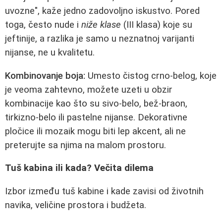
uvozne", kaže jedno zadovoljno iskustvo. Pored
toga, često nude i
niže klase
(III klasa) koje su
jeftinije, a razlika je samo u neznatnoj varijanti
nijanse, ne u kvalitetu.
Kombinovanje boja:
Umesto čistog crno-belog, koje
je veoma zahtevno, možete uzeti u obzir
kombinacije kao što su sivo-belo, bež-braon,
tirkizno-belo ili pastelne nijanse. Dekorativne
pločice ili mozaik mogu biti lep akcent, ali ne
preterujte sa njima na malom prostoru.
Tuš kabina ili kada? Večita dilema
Izbor između tuš kabine i kade zavisi od životnih
navika, veličine prostora i budžeta.