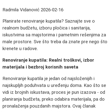
Radmila Vidanović
2026-02-16
Planirate renoviranje kupatila? Saznajte sve o
realnom budžetu, izboru pločica i sanitarija,
iskustvima sa majstorima i pametnim rešenjima za
male prostore. Sve što treba da znate pre nego što
krenete u radove.
Renoviranje kupatila: Realni troškovi, izbor
materijala i bezbroj korisnih saveta
Renoviranje kupatila je jedan od najsloženijih i
najskupljih poduhvata u uređenju doma. Kao što se
vidi iz brojnih iskustava, proces je pun izazova - od
planiranja budžeta, preko odabira materijala, pa do
pronalaženja pouzdanih majstora. Ovaj članak