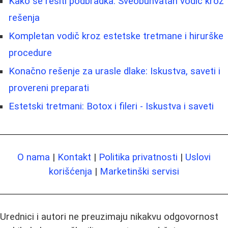
Kako se rešiti podbradka: Sveobuhvatan vodič kroz
rešenja
Kompletan vodič kroz estetske tretmane i hirurške
procedure
Konačno rešenje za urasle dlake: Iskustva, saveti i
provereni preparati
Estetski tretmani: Botox i fileri - Iskustva i saveti
O nama
|
Kontakt
|
Politika privatnosti
|
Uslovi
korišćenja
|
Marketinški servisi
Urednici i autori ne preuzimaju nikakvu odgovornost