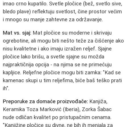
imao crno kupatilo. Svetle pločice (bež, svetlo sive,
bledo plave) reflektuju svetlost, čine prostor većim
i mnogo su manje zahtevne za održavanje.
Mat vs. sjaj:
Mat pločice su moderne i skrivaju
ogrebotine, ali mogu biti nešto teže za čišćenje ako
nisu kvalitetne i ako imaju izražen reljef. Sjajne
pločice lako brišu, a svetle sjajne su možda
najpraktičnija opcija - na njima se ne primećuju
kapljice. Reljefne pločice mogu biti zamka: "Kad se
kamenac skupi u tim reljefima, biće baš teško prati
ih".
Preporuke za domaće proizvođače:
Kanjiža,
Keramika Toza Marković (Iberia), Zorka Šabac
nude odličan kvalitet po pristupačnim cenama.
"Kanjižine pločice su divne, ne bih ih menjala za