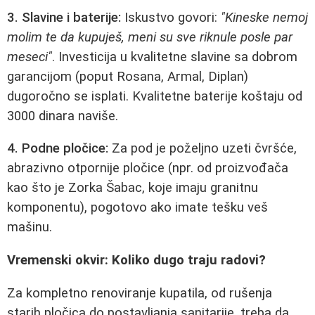
3. Slavine i baterije:
Iskustvo govori:
"Kineske nemoj
molim te da kupuješ, meni su sve riknule posle par
meseci"
. Investicija u kvalitetne slavine sa dobrom
garancijom (poput Rosana, Armal, Diplan)
dugoročno se isplati. Kvalitetne baterije koštaju od
3000 dinara naviše.
4. Podne pločice:
Za pod je poželjno uzeti čvršće,
abrazivno otpornije pločice (npr. od proizvođača
kao što je Zorka Šabac, koje imaju granitnu
komponentu), pogotovo ako imate tešku veš
mašinu.
Vremenski okvir: Koliko dugo traju radovi?
Za kompletno renoviranje kupatila, od rušenja
starih pločica do postavljanja sanitarije, treba da