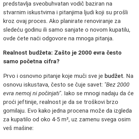
predstavlja sveobuhvatan vodič baziran na
stvarnim iskustvima i pitanjima ljudi koji su prošli
kroz ovaj proces. Ako planirate renoviranje za
sledeću godinu ili samo sanjate o novom kupatilu,
ovde ćete naći odgovore na mnoga pitanja.
Realnost budžeta: Zašto je 2000 evra često
samo početna cifra?
Prvo i osnovno pitanje koje muči sve je
budžet
. Na
osnovu iskustava, često se čuje savet:
"Bez 2000
evra nemoj ni počinjati"
. Iako se mnogi nadaju da će
proći jeftinije, realnost je da se troškovi brzo
gomilaju. Evo kako jedna procena može da izgleda
za kupatilo od oko 4-5 m², uz zamenu svega osim
veš mašine: