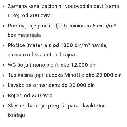
Zamena kanalizacionih i vodovodnih cevi (samo
ruke):
od 300 evra
Postavljanje pločica (rad):
minimum 5 evra/m²
bez materijala
Pločice (materijal):
od 1300 din/m²
naviše,
zavisno od kvaliteta i dizajna
WC šolja (mono blok):
oko 12.000 din
Tuš kabina (npr. duboka Minotti):
oko 23.000 din
Lavabo sa ormarićem:
do 30.000 din
Bojler:
od 200 evra
Slavine i baterije:
pregršt para
- kvalitetne
koštaju