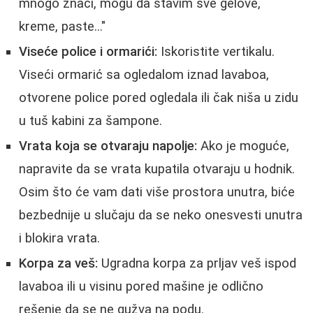
mnogo znači, mogu da stavim sve gelove,
kreme, paste..."
Viseće police i ormarići:
Iskoristite vertikalu.
Viseći ormarić sa ogledalom iznad lavaboa,
otvorene police pored ogledala ili čak niša u zidu
u tuš kabini za šampone.
Vrata koja se otvaraju napolje:
Ako je moguće,
napravite da se vrata kupatila otvaraju u hodnik.
Osim što će vam dati više prostora unutra, biće
bezbednije u slučaju da se neko onesvesti unutra
i blokira vrata.
Korpa za veš:
Ugradna korpa za prljav veš ispod
lavaboa ili u visinu pored mašine je odlično
rešenje da se ne gužva na podu.