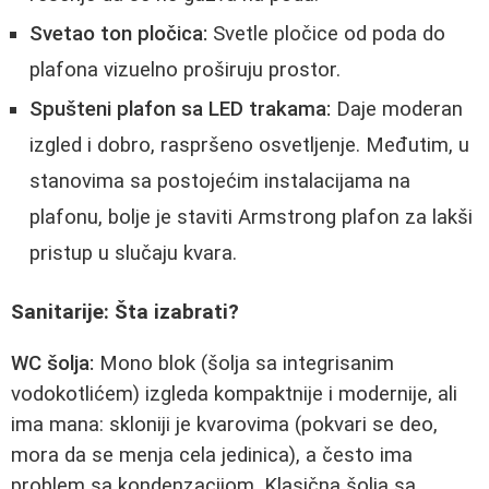
Svetao ton pločica:
Svetle pločice od poda do
plafona vizuelno proširuju prostor.
Spušteni plafon sa LED trakama:
Daje moderan
izgled i dobro, raspršeno osvetljenje. Međutim, u
stanovima sa postojećim instalacijama na
plafonu, bolje je staviti Armstrong plafon za lakši
pristup u slučaju kvara.
Sanitarije: Šta izabrati?
WC šolja:
Mono blok (šolja sa integrisanim
vodokotlićem) izgleda kompaktnije i modernije, ali
ima mana: skloniji je kvarovima (pokvari se deo,
mora da se menja cela jedinica), a često ima
problem sa kondenzacijom. Klasična šolja sa