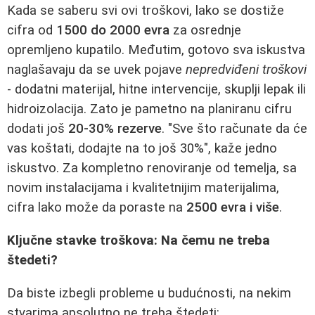
Kada se saberu svi ovi troškovi, lako se dostiže
cifra od
1500 do 2000 evra
za osrednje
opremljeno kupatilo. Međutim, gotovo sva iskustva
naglašavaju da se uvek pojave
nepredviđeni troškovi
- dodatni materijal, hitne intervencije, skuplji lepak ili
hidroizolacija. Zato je pametno na planiranu cifru
dodati još
20-30% rezerve
. "Sve što računate da će
vas koštati, dodajte na to još 30%", kaže jedno
iskustvo. Za kompletno renoviranje od temelja, sa
novim instalacijama i kvalitetnijim materijalima,
cifra lako može da poraste na
2500 evra i više
.
Ključne stavke troškova: Na čemu ne treba
štedeti?
Da biste izbegli probleme u budućnosti, na nekim
stvarima apsolutno ne treba štedeti: