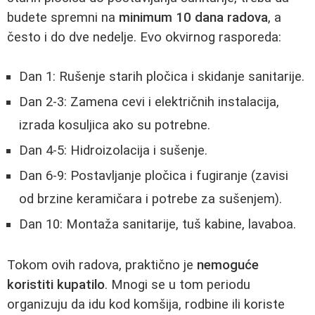
budete spremni na
minimum 10 dana radova
, a
često i do dve nedelje. Evo okvirnog rasporeda:
Dan 1: Rušenje starih pločica i skidanje sanitarije.
Dan 2-3: Zamena cevi i električnih instalacija,
izrada kosuljica ako su potrebne.
Dan 4-5: Hidroizolacija i sušenje.
Dan 6-9: Postavljanje pločica i fugiranje (zavisi
od brzine keramičara i potrebe za sušenjem).
Dan 10: Montaža sanitarije, tuš kabine, lavaboa.
Tokom ovih radova, praktično je
nemoguće
koristiti kupatilo
. Mnogi se u tom periodu
organizuju da idu kod komšija, rodbine ili koriste