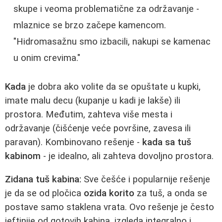
skupe i veoma problematične za održavanje -
mlaznice se brzo začepe kamencom.
"Hidromasažnu smo izbacili, nakupi se kamenac
u onim crevima."
Kada
je dobra ako volite da se opuštate u kupki,
imate malu decu (kupanje u kadi je lakše) ili
prostora. Međutim, zahteva više mesta i
održavanje (čišćenje veće površine, zavesa ili
paravan). Kombinovano rešenje -
kada sa tuš
kabinom
- je idealno, ali zahteva dovoljno prostora.
Zidana tuš kabina:
Sve češće i popularnije rešenje
je da se od pločica
ozida korito
za tuš, a onda se
postave samo staklena vrata. Ovo rešenje je često
jeftinije od gotovih kabina, izgleda integralno i