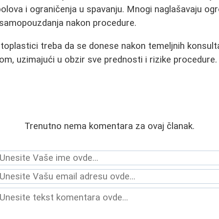
olova i ograničenja u spavanju. Mnogi naglašavaju og
e samopouzdanja nakon procedure.
oplastici treba da se donese nakon temeljnih konsulta
om, uzimajući u obzir sve prednosti i rizike procedure.
Trenutno nema komentara za ovaj članak.