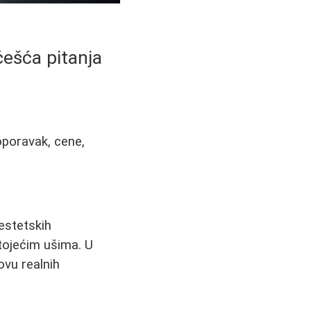
jčešća pitanja
 oporavak, cene,
 estetskih
tojećim ušima. U
vu realnih