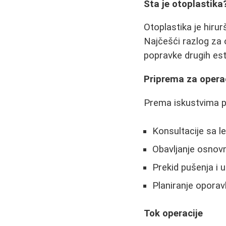
Šta je otoplastika
Otoplastika je hirurš
Najčešći razlog za 
popravke drugih est
Priprema za opera
Prema iskustvima pa
Konsultacije sa l
Obavljanje osnovn
Prekid pušenja i 
Planiranje oporav
Tok operacije