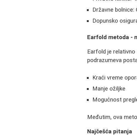
Državne bolnice:
Dopunsko osigura
Earfold metoda - n
Earfold je relativn
podrazumeva postavl
Kraći vreme opor
Manje ožiljke
Mogućnost pregle
Međutim, ova metoda
Najčešća pitanja