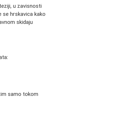
eziji, u zavisnosti
je se hrskavica kako
lavnom skidaju
ata:
zatim samo tokom