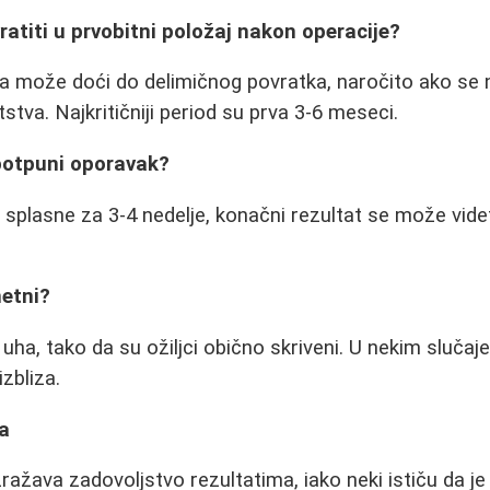
ratiti u prvobitni položaj nakon operacije?
a može doći do delimičnog povratka, naročito ako se 
tva. Najkritičniji period su prva 3-6 meseci.
 potpuni oporavak?
a splasne za 3-4 nedelje, konačni rezultat se može vide
metni?
uha, tako da su ožiljci obično skriveni. U nekim slučaj
izbliza.
ta
zražava zadovoljstvo rezultatima, iako neki ističu da j