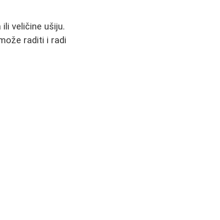
li veličine ušiju.
ože raditi i radi