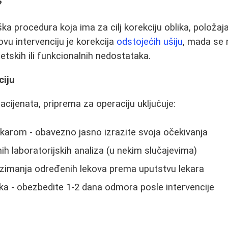
?
ka procedura koja ima za cilj korekciju oblika, položaja i
ovu intervenciju je korekcija
odstojećih ušiju
, mada se m
etskih ili funkcionalnih nedostataka.
ciju
cijenata, priprema za operaciju uključuje:
ekarom - obavezno jasno izrazite svoja očekivanja
ih laboratorijskih analiza (u nekim slučajevima)
uzimanja određenih lekova prema uputstvu lekara
ka - obezbedite 1-2 dana odmora posle intervencije