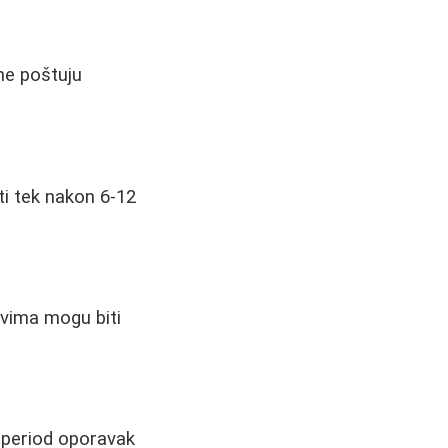
ne poštuju
ti tek nakon 6-12
evima mogu biti
e period oporavak