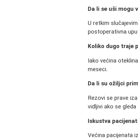
Da li se uši mogu v
U retkim slučajevim
postoperativna uputs
Koliko dugo traje
Iako većina oteklin
meseci.
Da li su ožiljci pri
Rezovi se prave iza 
vidljivi ako se gleda 
Iskustva pacijena
Većina pacijenata i