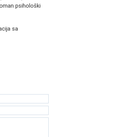
roman psihološki
cija sa