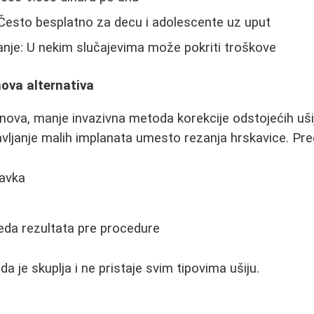
 Često besplatno za decu i adolescente uz uput
nje: U nekim slučajevima može pokriti troškove
ova alternativa
o nova, manje invazivna metoda korekcije odstojećih uši
janje malih implanata umesto rezanja hrskavice. Pred
avka
da rezultata pre procedure
 je skuplja i ne pristaje svim tipovima ušiju.