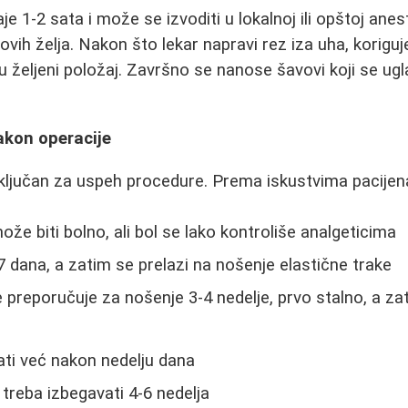
je 1-2 sata i može se izvoditi u lokalnoj ili opštoj anest
tovih želja. Nakon što lekar napravi rez iza uha, korigu
 u željeni položaj. Završno se nanose šavovi koji se ug
akon operacije
ključan za uspeh procedure. Prema iskustvima pacijen
ože biti bolno, ali bol se lako kontroliše analgeticima
7 dana, a zatim se prelazi na nošenje elastične trake
e preporučuje za nošenje 3-4 nedelje, prvo stalno, a 
ti već nakon nedelju dana
 treba izbegavati 4-6 nedelja