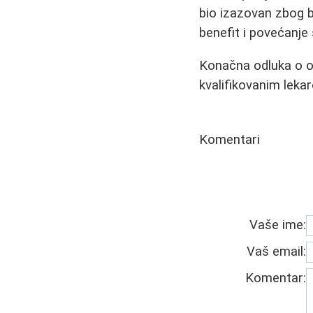
bio izazovan zbog b
benefit i povećanj
Konačna odluka o ot
kvalifikovanim lekar
Komentari
Vaše ime:
Vaš email:
Komentar: