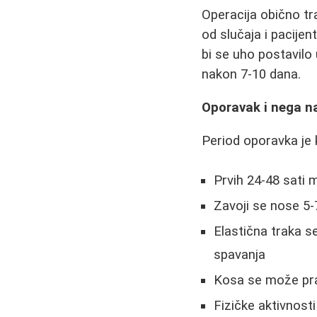
Operacija obično tra
od slučaja i pacijen
bi se uho postavilo
nakon 7-10 dana.
Oporavak i nega n
Period oporavka je 
Prvih 24-48 sati m
Zavoji se nose 5-
Elastična traka s
spavanja
Kosa se može pra
Fizičke aktivnosti