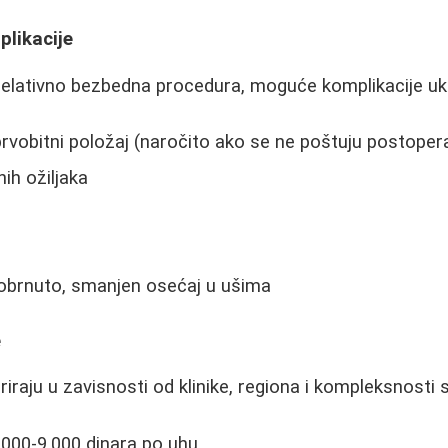
plikacije
 relativno bezbedna procedura, moguće komplikacije ukl
prvobitni položaj (naročito ako se ne poštuju postoper
ih ožiljaka
i, obrnuto, smanjen osećaj u ušima
e
iraju u zavisnosti od klinike, regiona i kompleksnosti s
4.000-9.000 dinara po uhu