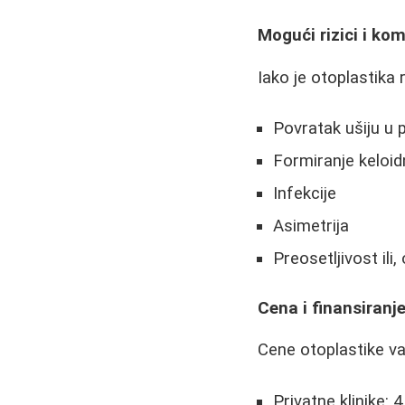
Mogući rizici i kom
Iako je otoplastika
Povratak ušiju u 
Formiranje keloidn
Infekcije
Asimetrija
Preosetljivost il
Cena i finansiranj
Cene otoplastike var
Privatne klinike: 