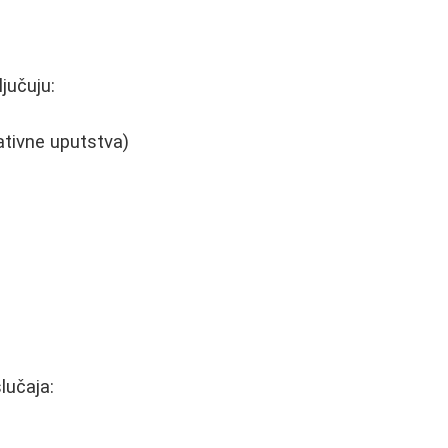
jučuju:
ativne uputstva)
lučaja: