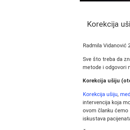
Korekcija uši
Radmila Vidanović
Sve što treba da zna
metode i odgovori n
Korekcija ušiju (ot
Korekcija ušiju
,
med
intervencija koja 
ovom članku ćemo d
iskustava pacijenat