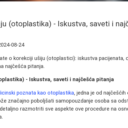
ju (otoplastika) - Iskustva, saveti i na
2024-08-24
te o korekciji ušiju (otoplastici): iskustva pacijenata,
a najčešća pitanja.
oplastika) - Iskustva, saveti i najčešća pitanja
icinski poznata kao otoplastika
, jedna je od najčešćih
može značajno poboljšati samopouzdanje osoba sa ods
etaljno razmotriti sve aspekte ove procedure na osno
a.