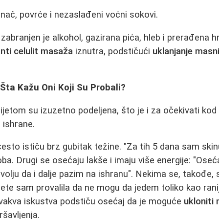
rinač, povrće i nezaslađeni voćni sokovi.
zabranjen je alkohol, gazirana pića, hleb i prerađena h
nti celulit masaža
iznutra, podstičući
uklanjanje masn
: Šta Kažu Oni Koji Su Probali?
jetom su izuzetno podeljena, što je i za očekivati kod 
 ishrane.
esto ističu brz gubitak težine. "Za tih 5 dana sam skin
ba. Drugi se osećaju lakše i imaju više energije: "Oseć
volju da i dalje pazim na ishranu". Nekima se, takođe, 
ijete sam provalila da ne mogu da jedem toliko kao rani
Ovakva iskustva podstiču osećaj da je moguće
ukloniti
šavljenja.