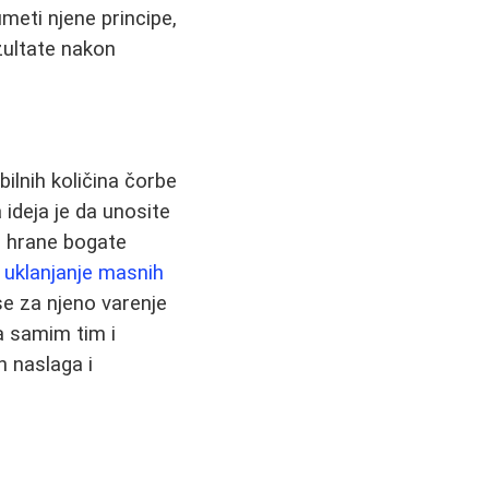
meti njene principe,
ezultate nakon
ilnih količina čorbe
ideja je da unosite
e hrane bogate
e
uklanjanje masnih
se za njeno varenje
 a samim tim i
h naslaga i