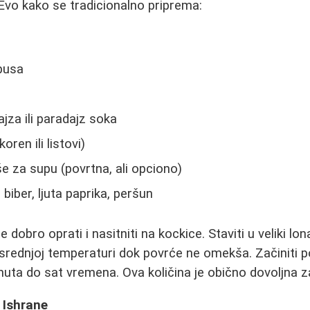
 Evo kako se tradicionalno priprema:
pusa
jza ili paradajz soka
oren ili listovi)
 za supu (povrtna, ali opciono)
, biber, ljuta paprika, peršun
 dobro oprati i nasitniti na kockice. Staviti u veliki lo
 srednjoj temperaturi dok povrće ne omekša. Začiniti 
inuta do sat vremena. Ova količina je obično dovoljna z
 Ishrane