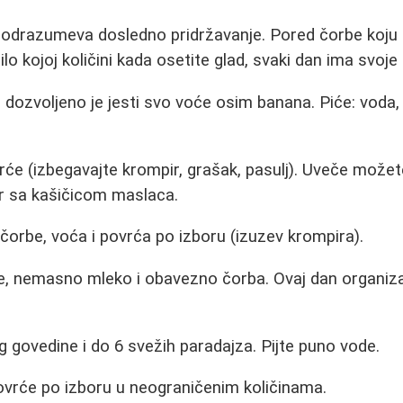
 podrazumeva dosledno pridržavanje. Pored čorbe koju 
ilo kojoj količini kada osetite glad, svaki dan ima svoje
dozvoljeno je jesti svo voće osim banana. Piće: voda, ne
e (izbegavajte krompir, grašak, pasulj). Uveče možete
ir sa kašičicom maslaca.
orbe, voća i povrća po izboru (izuzev krompira).
e, nemasno mleko i obavezno čorba. Ovaj dan organiz
govedine i do 6 svežih paradajza. Pijte puno vode.
ovrće po izboru u neograničenim količinama.