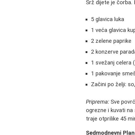
Srž dijete je čorba.
5 glavica luka
1 veća glavica ku
2 zelene paprike
2 konzerve parada
1 svežanj celera (k
1 pakovanje smeše
Začini po želji: so
Priprema:
Sve povrće
ogrezne i kuvati na
traje otprilike 45 m
Sedmodnevni Plan