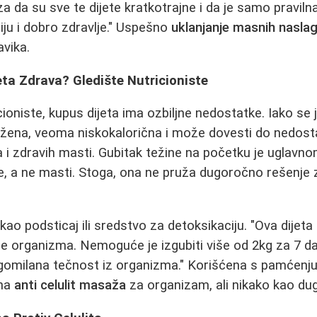
za da su sve te dijete kratkotrajne i da je samo praviln
iju i dobro zdravlje." Uspešno
uklanjanje masnih nasla
vika.
eta Zdrava? Gledište Nutricioniste
ioniste, kupus dijeta ima ozbiljne nedostatke. Iako se 
ežena, veoma niskokalorična i može dovesti do nedosta
na i zdravih masti. Gubitak težine na početku je uglavn
e, a ne masti. Stoga, ona ne pruža dugoročno rešenje
e kao podsticaj ili sredstvo za detoksikaciju. "Ova dijeta
e organizma. Nemoguće je izgubiti više od 2kg za 7 da
gomilana tečnost iz organizma." Korišćena s pamćenju
tna
anti celulit masaža
za organizam, ali nikako kao du