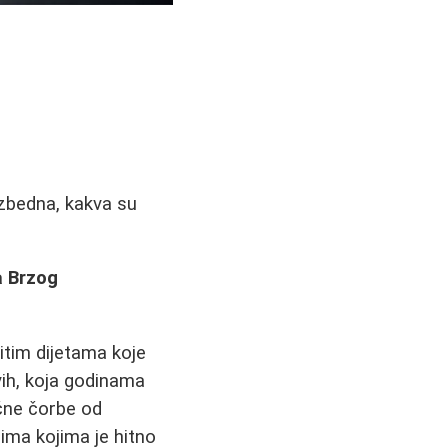
ezbedna, kakva su
a Brzog
itim dijetama koje
vih, koja godinama
ične čorbe od
ima kojima je hitno