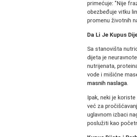
primećuje: "Nije fra
obezbeđuje vitku lin
promenu životnih na
Da Li Je Kupus Dij
Sa stanovišta nutric
dijeta je neuravnot
nutrijenata, protei
vode i mišićne mas
masnih naslaga
.
Ipak, neki je korist
već za pročišćavanj
uglavnom izbaci na
poslužiti kao poče