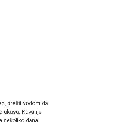
nac, preliti vodom da
po ukusu. Kuvanje
a nekoliko dana.