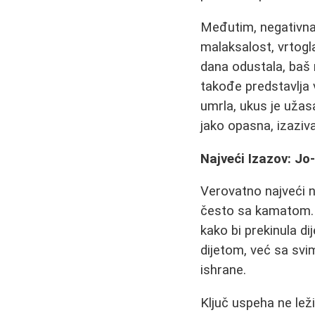
Međutim, negativna 
malaksalost, vrtogl
dana odustala, baš 
takođe predstavlja 
umrla, ukus je užasa
jako opasna, izaziva
Najveći Izazov: Jo
Verovatno najveći ne
često sa kamatom. "M
kako bi prekinula di
dijetom, već sa svi
ishrane.
Ključ uspeha ne lež