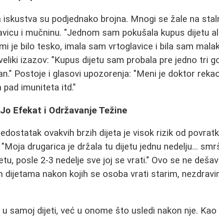
iskustva su podjednako brojna. Mnogi se žale na staln
avicu i mučninu. "Jednom sam pokušala kupus dijetu a
mi je bilo tesko, imala sam vrtoglavice i bila sam mala
veliki izazov: "Kupus dijetu sam probala pre jedno tri 
n." Postoje i glasovi upozorenja: "Meni je doktor rekao
 pad imuniteta itd."
-Jo Efekat i Održavanje Težine
dostatak ovakvih brzih dijeta je visok rizik od povratk
oja drugarica je držala tu dijetu jednu nedelju... smrša
jetu, posle 2-3 nedelje sve joj se vrati." Ovo se ne de
m dijetama nakon kojih se osoba vrati starim, nezdrav
i u samoj dijeti, već u onome što usledi nakon nje. Ka