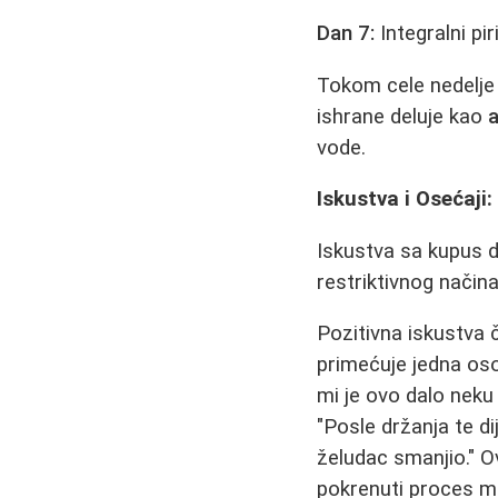
Dan 7:
Integralni pi
Tokom cele nedelje 
ishrane deluje kao
a
vode.
Iskustva i Osećaji
Iskustva sa kupus di
restriktivnog načina
Pozitivna iskustva č
primećuje jedna oso
mi je ovo dalo neku 
"Posle držanja te d
želudac smanjio." 
pokrenuti proces mr