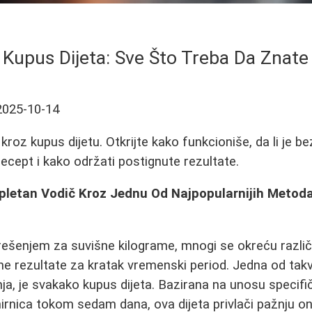
Kupus Dijeta: Sve Što Treba Da Znate
2025-10-14
roz kupus dijetu. Otkrijte kako funkcioniše, da li je b
 recept i kako održati postignute rezultate.
pletan Vodič Kroz Jednu Od Najpopularnijih Metod
rešenjem za suvišne kilograme, mnogi se okreću različ
e rezultate za kratak vremenski period. Jedna od tak
enja, je svakako kupus dijeta. Bazirana na unosu specif
irnica tokom sedam dana, ova dijeta privlači pažnju on