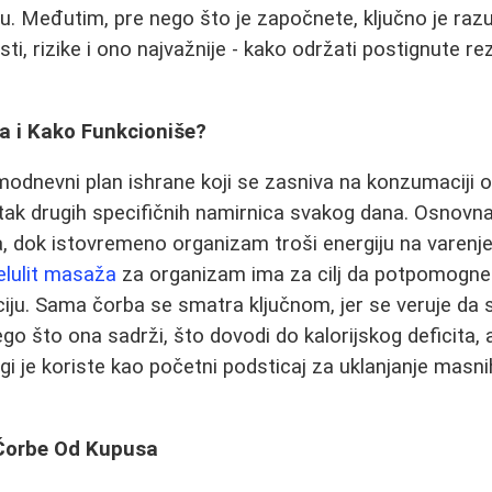
. Međutim, pre nego što je započnete, ključno je razu
ti, rizike i ono najvažnije - kako održati postignute r
a i Kako Funkcioniše?
modnevni plan ishrane koji se zasniva na konzumaciji ob
ak drugih specifičnih namirnica svakog dana. Osnovna 
, dok istovremeno organizam troši energiju na varenj
elulit masaža
za organizam ima za cilj da potpomogn
ciju. Sama čorba se smatra ključnom, jer se veruje da 
nego što ona sadrži, što dovodi do kalorijskog deficita,
gi je koriste kao početni podsticaj za uklanjanje masni
 Čorbe Od Kupusa