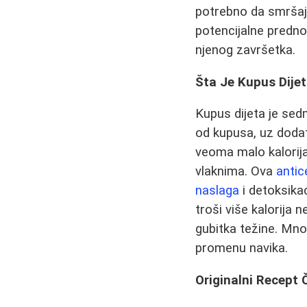
potrebno da smršaju
potencijalne prednos
njenog završetka.
Šta Je Kupus Dijet
Kupus dijeta je sed
od kupusa, uz dodat
veoma malo kalorija
vlaknima. Ova
antic
naslaga
i detoksika
troši više kalorija 
gubitka težine. Mno
promenu navika.
Originalni Recept