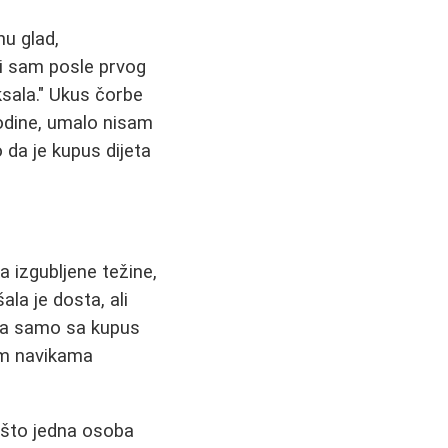
u glad,
li sam posle prvog
ksala." Ukus čorbe
godine, umalo nisam
 da je kupus dijeta
a izgubljene težine,
la je dosta, ali
šava samo sa kupus
im navikama
o što jedna osoba