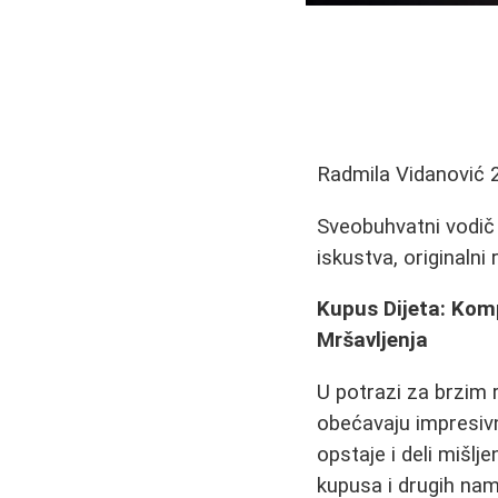
Radmila Vidanović
Sveobuhvatni vodič k
iskustva, originalni
Kupus Dijeta: Kom
Mršavljenja
U potrazi za brzim 
obećavaju impresivn
opstaje i deli mišlj
kupusa i drugih nam