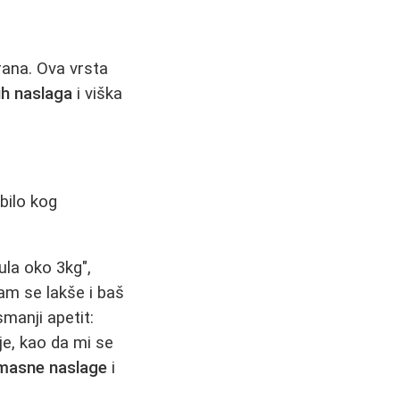
rana. Ova vrsta
ih naslaga
i viška
bilo kog
ula oko 3kg",
am se lakše i baš
smanji apetit:
je, kao da mi se
 masne naslage
i