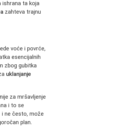
a ishrana ta koja
ga
zahteva trajnu
jede voće i povrće,
tka esencijalnih
om zbog gubitka
 za
uklanjanje
 nije za mršavljenje
na i to se
 i ne često, može
goročan plan.