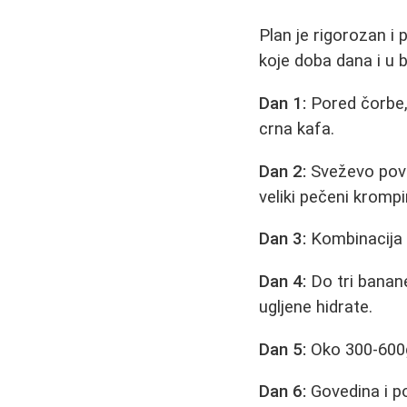
Plan je rigorozan i
koje doba dana i u b
Dan 1:
Pored čorbe, 
crna kafa.
Dan 2:
Sveževo povrć
veliki pečeni kromp
Dan 3:
Kombinacija č
Dan 4:
Do tri banan
ugljene hidrate.
Dan 5:
Oko 300-600g 
Dan 6:
Govedina i p