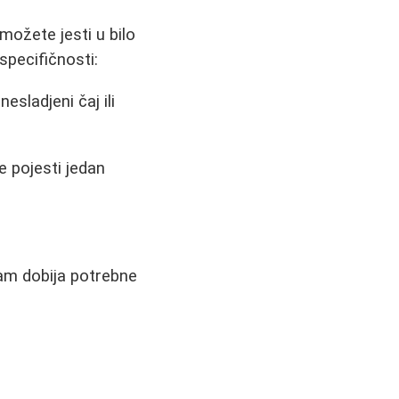
možete jesti u bilo
 specifičnosti:
sladjeni čaj ili
 pojesti jedan
am dobija potrebne