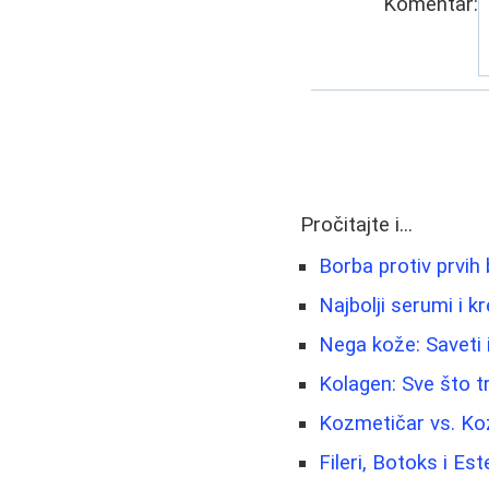
Komentar:
Pročitajte i...
Borba protiv prvih
Najbolji serumi i k
Nega kože: Saveti 
Kolagen: Sve što t
Kozmetičar vs. Ko
Fileri, Botoks i Es