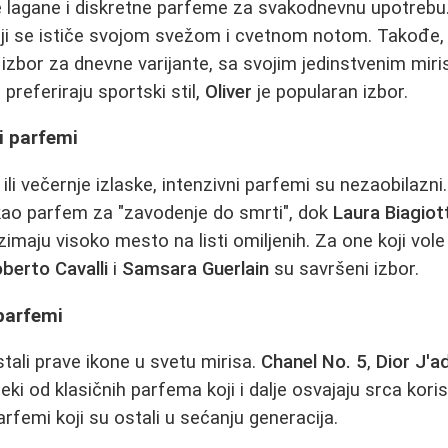
e lagane i diskretne parfeme za svakodnevnu upotrebu.
oji se ističe svojom svežom i cvetnom notom. Takođe
 izbor za dnevne varijante, sa svojim jedinstvenim miri
 preferiraju sportski stil,
Oliver
je popularan izbor.
ji parfemi
e ili večernje izlaske, intenzivni parfemi su nezaobilazni
kao parfem za "zavodenje do smrti", dok
Laura Biagiott
maju visoko mesto na listi omiljenih. Za one koji vole 
berto Cavalli
i
Samsara Guerlain
su savršeni izbor.
 parfemi
tali prave ikone u svetu mirisa.
Chanel No. 5
,
Dior J'a
ki od klasičnih parfema koji i dalje osvajaju srca kori
rfemi koji su ostali u sećanju generacija.