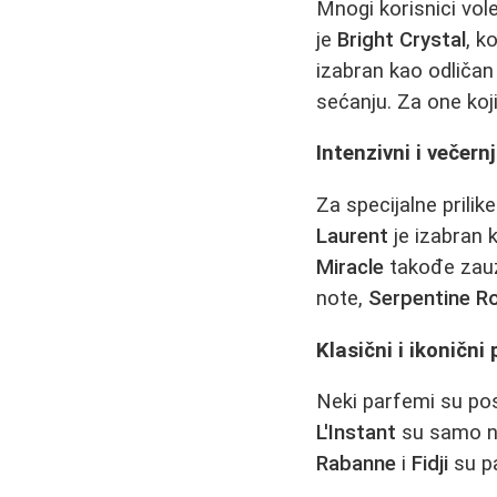
Mnogi korisnici vol
je
Bright Crystal
, k
izabran kao odličan
sećanju. Za one koji
Intenzivni i večern
Za specijalne prilik
Laurent
je izabran 
Miracle
takođe zauzi
note,
Serpentine Ro
Klasični i ikonični
Neki parfemi su pos
L'Instant
su samo ne
Rabanne
i
Fidji
su pa