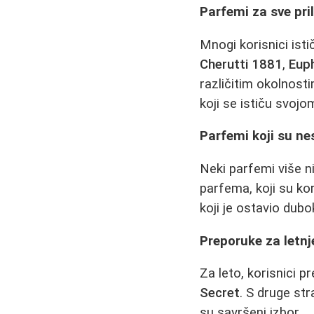
Parfemi za sve pril
Mnogi korisnici isti
Cherutti 1881
,
Euph
različitim okolnost
koji se ističu svoj
Parfemi koji su nes
Neki parfemi više ni
parfema, koji su kor
koji je ostavio dubok
Preporuke za letnj
Za leto, korisnici 
Secret
. S druge str
su savršeni izbor.