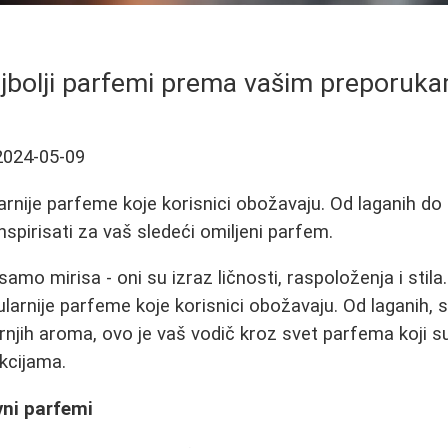
jbolji parfemi prema vašim preporuk
2024-05-09
rnije parfeme koje korisnici obožavaju. Od laganih do i
nspirisati za vaš sledeći omiljeni parfem.
amo mirisa - oni su izraz ličnosti, raspoloženja i stil
larnije parfeme koje korisnici obožavaju. Od laganih, 
ernjih aroma, ovo je vaš vodič kroz svet parfema koji s
kcijama.
vni parfemi