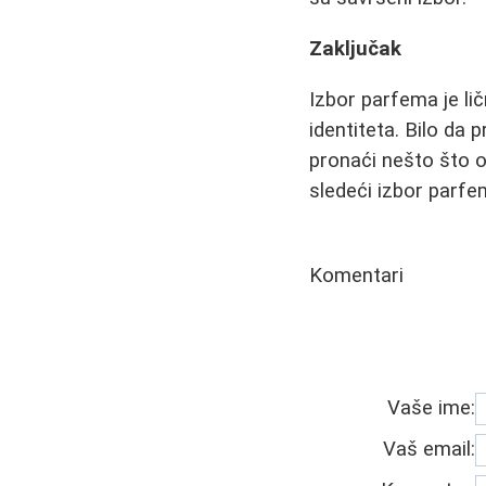
Zaključak
Izbor parfema je li
identiteta. Bilo da 
pronaći nešto što 
sledeći izbor parfe
Komentari
Vaše ime:
Vaš email: