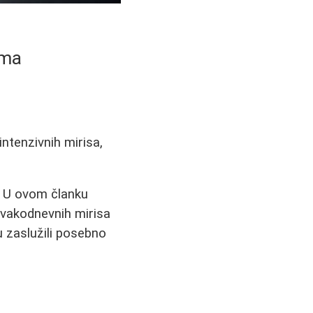
ama
ntenzivnih mirisa,
a. U ovom članku
svakodnevnih mirisa
u zaslužili posebno