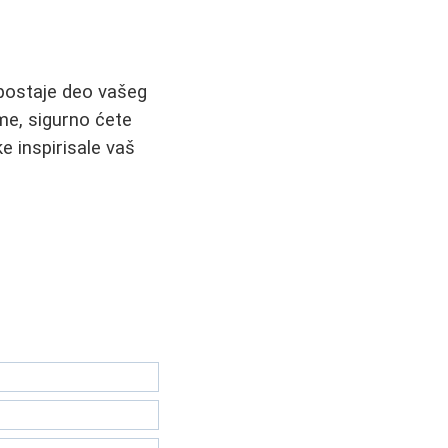
 postaje deo vašeg
ome, sigurno ćete
 inspirisale vaš