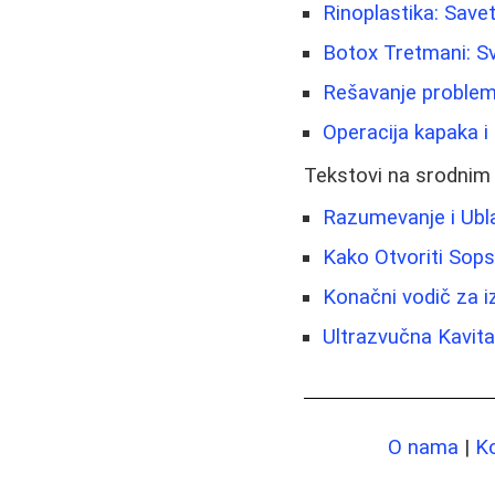
Rinoplastika: Save
Botox Tretmani: Sv
Rešavanje problema
Operacija kapaka i
Tekstovi na srodnim
Razumevanje i Ubl
Kako Otvoriti Sops
Konačni vodič za iz
Ultrazvučna Kavitac
O nama
|
K