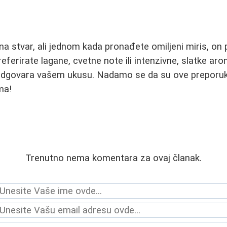
čna stvar, ali jednom kada pronađete omiljeni miris, on
preferirate lagane, cvetne note ili intenzivne, slatke ar
odgovara vašem ukusu. Nadamo se da su ove preporuke
ma!
Trenutno nema komentara za ovaj članak.