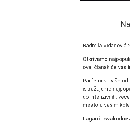
Na
Radmila Vidanović
Otkrivamo najpopula
ovaj članak će vas i
Parfemi su više od s
istražujemo najpopu
do intenzivnih, več
mesto u vašim kole
Lagani i svakodne