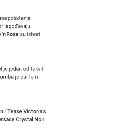
i raspoloženja.
prilagođavaju
k'n'Rose
su izbori
l
je jedan od takvih
 Bomba
je parfem
un
i
Tease Victoria's
rsace Crystal Noir