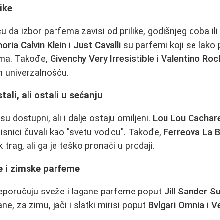
ike
ču da izbor parfema zavisi od prilike, godišnjeg doba il
oria Calvin Klein
i
Just Cavalli
su parfemi koji se lako 
ima. Takođe,
Givenchy Very Irresistible
i
Valentino Roc
om univerzalnošću.
tali, ali ostali u sećanju
su dostupni, ali i dalje ostaju omiljeni.
Lou Lou Cachare
isnici čuvali kao "svetu vodicu". Takođe,
Ferreova La
 trag, ali ga je teško pronaći u prodaji.
e i zimske parfeme
preporučuju sveže i lagane parfeme poput
Jill Sander S
ane, za zimu, jači i slatki mirisi poput
Bvlgari Omnia
i
Ve