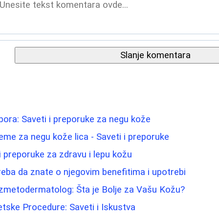
Slanje komentara
 bora: Saveti i preporuke za negu kože
reme za negu kože lica - Saveti i preporuke
i preporuke za zdravu i lepu kožu
reba da znate o njegovim benefitima i upotrebi
zmetodermatolog: Šta je Bolje za Vašu Kožu?
tetske Procedure: Saveti i Iskustva