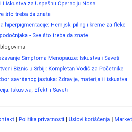
ti i Iskustva za Uspešnu Operaciju Nosa
e što treba da znate
 hiperpigmentacije: Hemijski piling i kreme za fleke
 podočnjaka - Sve što treba da znate
 blogovima
ažavanje Simptoma Menopauze: Iskustva i Saveti
tveni Biznis u Srbiji: Kompletan Vodič za Početnike
bor savršenog jastuka: Zdravlje, materijali i iskustva
ija: Iskustva, Efekti i Saveti
ontakt
|
Politika privatnosti
|
Uslovi korišćenja
|
Marketi