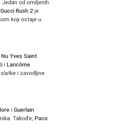
 Jedan od omiljenih
,
Gucci Rush 2
je
som koji ostaje u
.
Nu Yves Saint
i
i
Lancôme
slatke i zavodljive
dore
i
Guerlain
snika. Takođe,
Paco