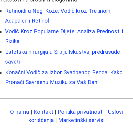
Retinoidi u Negi Kože: Vodič kroz Tretinoin,
Adapalen i Retinol
Vodič Kroz Popularne Dijete: Analiza Prednosti i
Rizika
Estetska hirurgija u Srbiji: Iskustva, predrasude i
saveti
Konačni Vodič za Izbor Svadbenog Benda: Kako
Pronaći Savršenu Muziku za Vaš Dan
O nama
|
Kontakt
|
Politika privatnosti
|
Uslovi
korišćenja
|
Marketinški servisi