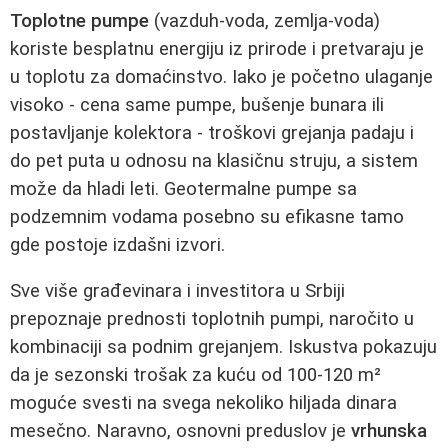
Toplotne pumpe
(vazduh-voda, zemlja-voda)
koriste besplatnu energiju iz prirode i pretvaraju je
u toplotu za domaćinstvo. Iako je početno ulaganje
visoko - cena same pumpe, bušenje bunara ili
postavljanje kolektora - troškovi grejanja padaju i
do pet puta u odnosu na klasičnu struju, a sistem
može da hladi leti. Geotermalne pumpe sa
podzemnim vodama posebno su efikasne tamo
gde postoje izdašni izvori.
Sve više građevinara i investitora u Srbiji
prepoznaje prednosti toplotnih pumpi, naročito u
kombinaciji sa podnim grejanjem. Iskustva pokazuju
da je sezonski trošak za kuću od 100-120 m²
moguće svesti na svega nekoliko hiljada dinara
mesečno. Naravno, osnovni preduslov je
vrhunska