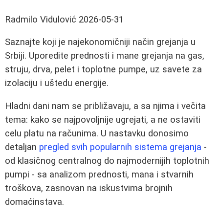
Radmilo Vidulović
2026-05-31
Saznajte koji je najekonomičniji način grejanja u
Srbiji. Uporedite prednosti i mane grejanja na gas,
struju, drva, pelet i toplotne pumpe, uz savete za
izolaciju i uštedu energije.
Hladni dani nam se približavaju, a sa njima i večita
tema: kako se najpovoljnije ugrejati, a ne ostaviti
celu platu na računima. U nastavku donosimo
detaljan
pregled svih popularnih sistema grejanja
-
od klasičnog centralnog do najmodernijih toplotnih
pumpi - sa analizom prednosti, mana i stvarnih
troškova, zasnovan na iskustvima brojnih
domaćinstava.