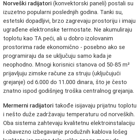
Norveški radijatori
(konvektorski paneli) postali su
izuzetno popularni poslednjih godina. Tanki su,
estetski dopadljivi, brzo zagrevaju prostoriju i imaju
ugrađene elektronske termostate. Ne akumuliraju
toplotu kao TA peći, ali u dobro izolovanim
prostorima rade ekonomično - posebno ako se
programiraju da se uključuju samo kada je
neophodno. Mnogi korisnici stanova od 50-85 m²
prijavljuju zimske račune za struju (uključujući
grejanje) od 6.000 do 11.000 dinara, što je često
znatno ispod godišnjeg troška centralnog grejanja.
Mermerni radijatori
takođe isijavaju prijatnu toplotu
i nešto duže zadržavaju temperaturu od norveških.
Oba sistema zahtevaju kvalitetnu elektroinstalaciju
i obavezno izbegavanje produžnih kablova lošeg