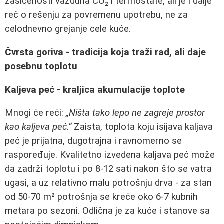
zasićenosti vazduha CO₂ i termostate, ali je i dalje
reč o rešenju za povremenu upotrebu, ne za
celodnevno grejanje cele kuće.
Čvrsta goriva - tradicija koja traži rad, ali daje
posebnu toplotu
Kaljeva peć - kraljica akumulacije toplote
Mnogi će reći:
„Ništa tako lepo ne zagreje prostor
kao kaljeva peć.“
Zaista, toplota koju isijava kaljava
peć je prijatna, dugotrajna i ravnomerno se
raspoređuje. Kvalitetno izvedena kaljava peć može
da zadrži toplotu i po 8-12 sati nakon što se vatra
ugasi, a uz relativno malu potrošnju drva - za stan
od 50-70 m² potrošnja se kreće oko 6-7 kubnih
metara po sezoni. Odlična je za kuće i stanove sa