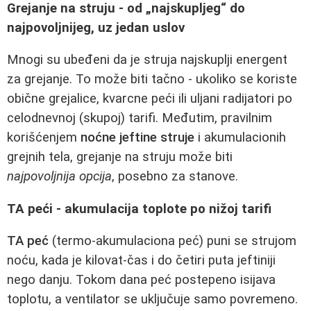
Grejanje na struju - od „najskupljeg“ do
najpovoljnijeg, uz jedan uslov
Mnogi su ubeđeni da je struja najskuplji energent
za grejanje. To može biti tačno - ukoliko se koriste
obične grejalice, kvarcne peći ili uljani radijatori po
celodnevnoj (skupoj) tarifi. Međutim, pravilnim
korišćenjem
noćne jeftine struje
i akumulacionih
grejnih tela, grejanje na struju može biti
najpovoljnija opcija
, posebno za stanove.
TA peći - akumulacija toplote po nižoj tarifi
TA peć
(termo-akumulaciona peć) puni se strujom
noću, kada je kilovat-čas i do četiri puta jeftiniji
nego danju. Tokom dana peć postepeno isijava
toplotu, a ventilator se uključuje samo povremeno.