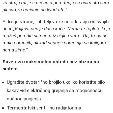
za struju mi je smešan u poređenju sa onim što sam
plaćao za grejanje po kvadratu.“
S druge strane, ljubitelji vatre ne odustaju od svojih
peći:
„Kaljava peć je duša kuće. Nema te toplote koju
možeš porediti sa onom iz cigle i vatre. Da, treba se
malo pomučiti, ali kad sedneš pored nje sa knjigom -
nema zime.“
Saveti za maksimalnu uštedu bez obzira na
sistem
Ugradite dvotarifno brojilo ukoliko koristite bilo
kakav vid električnog grejanja sa mogućnošću
noćnog punjenja.
Termostatski ventili na radijatorima