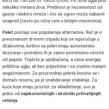
kuću od 150-200 m² često iznosi 5-6 tona uglja plus
nekoliko metara drva. Prednost je nezavisnost od
gasne i elektro mreže i što se ogrev može nabaviti
unapred (često po nižoj ceni u letnjim mesecima).
Pelet
postaje sve popularnija alternativa. Reč je o
presovanom drvnom otpadu koji se isporučuje u
džakovima; kotlovi na pelet imaju automatsko
doziranje i potrebno ih je samo povremeno očistiti
od pepela. Toplota je ujednačena, a cena energije
približna uglju, ali bez prljavštine i sa znatno manjim
angažmanom. Za proizvodnju peleta koriste se i
domaći resursi, pa je snabdevanje stabilnije. Za
kuće koje imaju prostor za skladištenje, ovo je
jedno od
najekonomičnijih i ekološki prihvatljivijih
rešenja
.