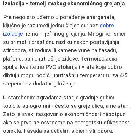
Izolacija - temelj svakog ekonomičnog grejanja
Pre nego što uđemo u poređenje energenata,
ključno je razumeti jednu činjenicu: bez
dobre
izolacije
nema ni jeftinog grejanja. Mnogi korisnici
su primetili drastičnu razliku nakon postavljanja
stiropora, stirodura ili kamene vune na fasadu,
plafone, pa i unutrašnje zidove. Termoizolacija
spolja, kvalitetna PVC stolarija i vrata koja dobro
dihtuju mogu podići unutrašnju temperaturu za 4-5
stepeni bez dodatnog loženja.
U stambenim zgradama starije gradnje gubici
toplote su ogromni - često se greje ulica, a ne stan.
Zato je svaki razgovor o ekonomičnosti nepotpun
ako se prvo ne osvrnemo na energetsku efikasnost
objekta. Fasada sa debelim slojem stiropora,