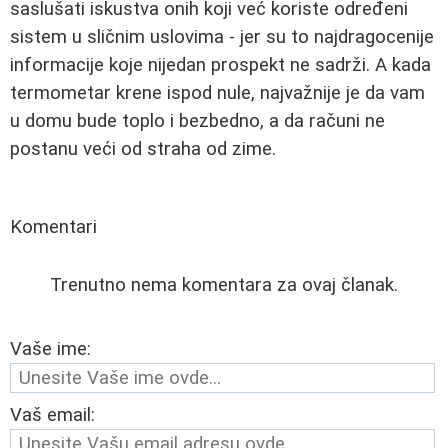
saslušati iskustva onih koji već koriste određeni
sistem u sličnim uslovima - jer su to najdragocenije
informacije koje nijedan prospekt ne sadrži. A kada
termometar krene ispod nule, najvažnije je da vam
u domu bude toplo i bezbedno, a da računi ne
postanu veći od straha od zime.
Komentari
Trenutno nema komentara za ovaj članak.
Vaše ime:
Vaš email: