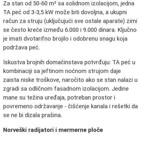
Za stan od 50-60 m² sa solidnom izolacijom, jedna
TA peć od 3-3,5 kW može biti dovoljna, a ukupni
račun za struju (uključujući sve ostale aparate) zimi
se često kreće između 6.000 i 9.000 dinara. Ključno
je imati dvotarifno brojilo i odobrenu snagu koja
podržava peć.
Iskustva brojnih domaćinstava potvrđuju: TA peć u
kombinaciji sa jeftinom noćnom strujom daje
zaista niske troškove, naročito ako se stan nalazi u
zgradi sa odličnom fasadnom izolacijom. Jedine
mane su težina uređaja, potreban prostor i
povremeno održavanje - čišćenje kanala i rešetki da
se ne bi dizala prašina.
Norveški radijatori i mermerne ploče