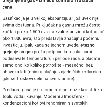
Grejanje na gas - između komfora i rastućih
cena
Gasifikacija je u velikoj ekspanziji, ali još uvek nije
svima dostupna. Priključak na gasnu mrežu često
košta i preko 1.600 evra, a kvalitetan zidni kotao još
oko 1.000 evra, što predstavlja značajnu početnu
investiciju. Ipak, kada se jednom uvede,
etazno
grejanje na gas
pruža potpunu kontrolu: sami
podešavate temperaturu i periode rada, a plaćate
samo onoliko koliko potrošite - mesečno, bez
obaveza leti (osim u slučaju zajedničkih kotlarnica
gde se troškovi dele na sve stanare).
Prednost gasa je i u tome što se može koristiti za
toplu vodu i kuvanje. Moderni atmosferski i
kondenzacioni kotlovi renomiranih svetskih