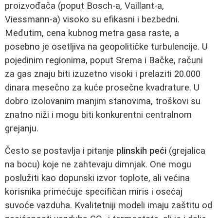
proizvođača (poput Bosch-a, Vaillant-a,
Viessmann-a) visoko su efikasni i bezbedni.
Međutim, cena kubnog metra gasa raste, a
posebno je osetljiva na geopolitičke turbulencije. U
pojedinim regionima, poput Srema i Bačke, računi
za gas znaju biti izuzetno visoki i prelaziti 20.000
dinara mesečno za kuće prosečne kvadrature. U
dobro izolovanim manjim stanovima, troškovi su
znatno niži i mogu biti konkurentni centralnom
grejanju.
Često se postavlja i pitanje
plinskih peći
(grejalica
na bocu) koje ne zahtevaju dimnjak. One mogu
poslužiti kao dopunski izvor toplote, ali većina
korisnika primećuje specifičan miris i osećaj
suvoće vazduha. Kvalitetniji modeli imaju zaštitu od