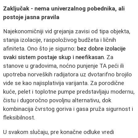
Zaključak - nema univerzalnog pobednika, ali
postoje jasna pravila
Najekonomičniji vid grejanja zavisi od tipa objekta,
stanja izolacije, raspoloživog budžeta i ličnih
afiniteta. Ono što je sigurno:
bez dobre izolacije
svaki sistem postaje skup i neefikasan
. Za
stanove u gradovima, noćno punjenje TA peći ili
upotreba norveških radijatora uz dvotarifno brojilo
vide se kao najisplativija varijanta. Za porodične
kuće, pelet i toplotne pumpe predstavljaju modernu,
čistu i dugoročno povoljnu alternativu, dok
kombinacija čvrstog goriva i gasa pruža sigurnost i
fleksibilnost.
U svakom slučaju, pre konačne odluke vredi