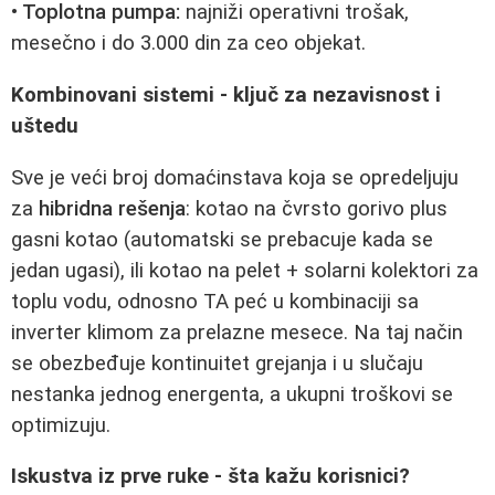
• Toplotna pumpa:
najniži operativni trošak,
mesečno i do 3.000 din za ceo objekat.
Kombinovani sistemi - ključ za nezavisnost i
uštedu
Sve je veći broj domaćinstava koja se opredeljuju
za
hibridna rešenja
: kotao na čvrsto gorivo plus
gasni kotao (automatski se prebacuje kada se
jedan ugasi), ili kotao na pelet + solarni kolektori za
toplu vodu, odnosno TA peć u kombinaciji sa
inverter klimom za prelazne mesece. Na taj način
se obezbeđuje kontinuitet grejanja i u slučaju
nestanka jednog energenta, a ukupni troškovi se
optimizuju.
Iskustva iz prve ruke - šta kažu korisnici?