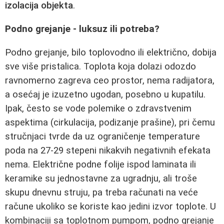
izolacija objekta
.
Podno grejanje - luksuz ili potreba?
Podno grejanje, bilo toplovodno ili električno, dobija
sve više pristalica. Toplota koja dolazi odozdo
ravnomerno zagreva ceo prostor, nema radijatora,
a osećaj je izuzetno ugodan, posebno u kupatilu.
Ipak, često se vode polemike o zdravstvenim
aspektima (cirkulacija, podizanje prašine), pri čemu
stručnjaci tvrde da uz ograničenje temperature
poda na 27-29 stepeni nikakvih negativnih efekata
nema. Električne podne folije ispod laminata ili
keramike su jednostavne za ugradnju, ali troše
skupu dnevnu struju, pa treba računati na veće
račune ukoliko se koriste kao jedini izvor toplote. U
kombinaciji sa toplotnom pumpom, podno grejanje