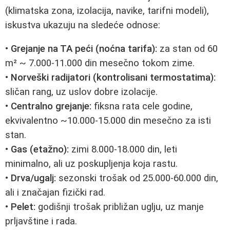
(klimatska zona, izolacija, navike, tarifni modeli),
iskustva ukazuju na sledeće odnose:
• Grejanje na TA peći (noćna tarifa):
za stan od 60
m² ~ 7.000-11.000 din mesečno tokom zime.
• Norveški radijatori (kontrolisani termostatima):
sličan rang, uz uslov dobre izolacije.
• Centralno grejanje:
fiksna rata cele godine,
ekvivalentno ~10.000-15.000 din mesečno za isti
stan.
• Gas (etažno):
zimi 8.000-18.000 din, leti
minimalno, ali uz poskupljenja koja rastu.
• Drva/ugalj:
sezonski trošak od 25.000-60.000 din,
ali i značajan fizički rad.
• Pelet:
godišnji trošak približan uglju, uz manje
prljavštine i rada.