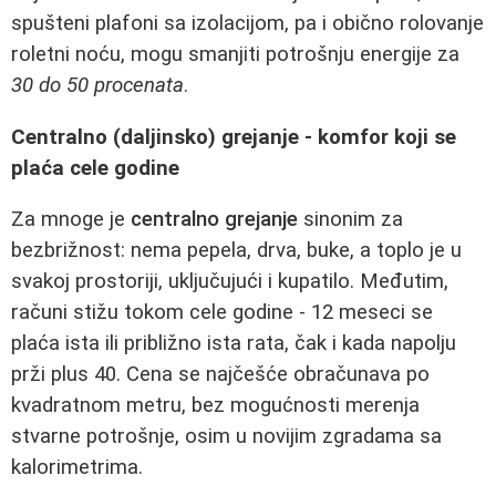
spušteni plafoni sa izolacijom, pa i obično rolovanje
roletni noću, mogu smanjiti potrošnju energije za
30 do 50 procenata
.
Centralno (daljinsko) grejanje - komfor koji se
plaća cele godine
Za mnoge je
centralno grejanje
sinonim za
bezbrižnost: nema pepela, drva, buke, a toplo je u
svakoj prostoriji, uključujući i kupatilo. Međutim,
računi stižu tokom cele godine - 12 meseci se
plaća ista ili približno ista rata, čak i kada napolju
prži plus 40. Cena se najčešće obračunava po
kvadratnom metru, bez mogućnosti merenja
stvarne potrošnje, osim u novijim zgradama sa
kalorimetrima.