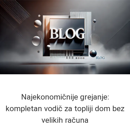
Najekonomičnije grejanje:
kompletan vodič za topliji dom bez
velikih računa