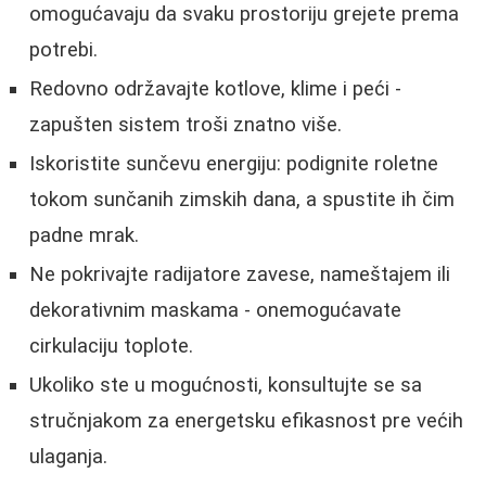
omogućavaju da svaku prostoriju grejete prema
potrebi.
Redovno održavajte kotlove, klime i peći -
zapušten sistem troši znatno više.
Iskoristite sunčevu energiju: podignite roletne
tokom sunčanih zimskih dana, a spustite ih čim
padne mrak.
Ne pokrivajte radijatore zavese, nameštajem ili
dekorativnim maskama - onemogućavate
cirkulaciju toplote.
Ukoliko ste u mogućnosti, konsultujte se sa
stručnjakom za energetsku efikasnost pre većih
ulaganja.