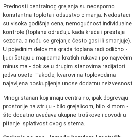
Prednosti centralnog grejanja su neosporno
konstantna toplota i odsustvo cimanja. Nedostaci
su visoka godišnja cena, nemogućnost individualne
kontrole (toplane određuju kada kreće i prestaje
sezona, a noću se grejanje često gasi ili smanjuje).
U pojedinim delovima grada toplana radi odlično -
ljudi šetaju u majicama kratkih rukava i po najvećim
minusima - dok se u drugim stanovima radijatori
jedva osete. Takođe, kvarovi na toplovodima i
najavljena poskupljenja unose dodatnu neizvesnost.
Mnogi stanari koji imaju centralno, ipak dogrevaju
prostorije na struju - bilo grejalicom, bilo klimom -
što dodatno uvećava ukupne troškove i dovodi u
pitanje isplativost ovog sistema.