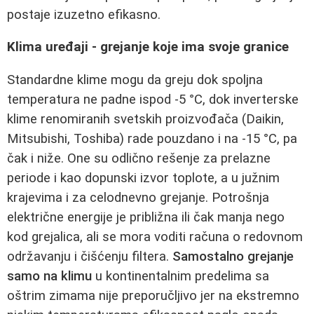
postaje izuzetno efikasno.
Klima uređaji - grejanje koje ima svoje granice
Standardne klime mogu da greju dok spoljna
temperatura ne padne ispod -5 °C, dok inverterske
klime renomiranih svetskih proizvođača (Daikin,
Mitsubishi, Toshiba) rade pouzdano i na -15 °C, pa
čak i niže. One su odlično rešenje za prelazne
periode i kao dopunski izvor toplote, a u južnim
krajevima i za celodnevno grejanje. Potrošnja
električne energije je približna ili čak manja nego
kod grejalica, ali se mora voditi računa o redovnom
održavanju i čišćenju filtera.
Samostalno grejanje
samo na klimu
u kontinentalnim predelima sa
oštrim zimama nije preporučljivo jer na ekstremno