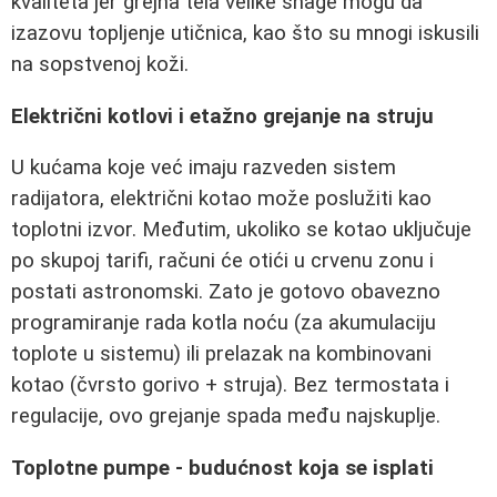
kvaliteta jer grejna tela velike snage mogu da
izazovu topljenje utičnica, kao što su mnogi iskusili
na sopstvenoj koži.
Električni kotlovi i etažno grejanje na struju
U kućama koje već imaju razveden sistem
radijatora, električni kotao može poslužiti kao
toplotni izvor. Međutim, ukoliko se kotao uključuje
po skupoj tarifi, računi će otići u crvenu zonu i
postati astronomski. Zato je gotovo obavezno
programiranje rada kotla noću (za akumulaciju
toplote u sistemu) ili prelazak na kombinovani
kotao (čvrsto gorivo + struja). Bez termostata i
regulacije, ovo grejanje spada među najskuplje.
Toplotne pumpe - budućnost koja se isplati