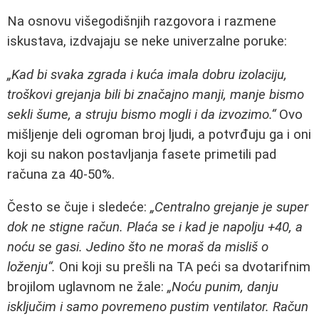
Na osnovu višegodišnjih razgovora i razmene
iskustava, izdvajaju se neke univerzalne poruke:
„Kad bi svaka zgrada i kuća imala dobru izolaciju,
troškovi grejanja bili bi značajno manji, manje bismo
sekli šume, a struju bismo mogli i da izvozimo.“
Ovo
mišljenje deli ogroman broj ljudi, a potvrđuju ga i oni
koji su nakon postavljanja fasete primetili pad
računa za 40-50%.
Često se čuje i sledeće:
„Centralno grejanje je super
dok ne stigne račun. Plaća se i kad je napolju +40, a
noću se gasi. Jedino što ne moraš da misliš o
loženju“.
Oni koji su prešli na TA peći sa dvotarifnim
brojilom uglavnom ne žale:
„Noću punim, danju
isključim i samo povremeno pustim ventilator. Račun