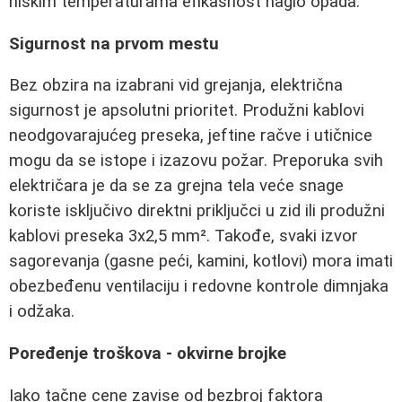
niskim temperaturama efikasnost naglo opada.
Sigurnost na prvom mestu
Bez obzira na izabrani vid grejanja, električna
sigurnost je apsolutni prioritet. Produžni kablovi
neodgovarajućeg preseka, jeftine račve i utičnice
mogu da se istope i izazovu požar. Preporuka svih
električara je da se za grejna tela veće snage
koriste isključivo direktni priključci u zid ili produžni
kablovi preseka 3x2,5 mm². Takođe, svaki izvor
sagorevanja (gasne peći, kamini, kotlovi) mora imati
obezbeđenu ventilaciju i redovne kontrole dimnjaka
i odžaka.
Poređenje troškova - okvirne brojke
Iako tačne cene zavise od bezbroj faktora