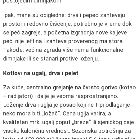
postojećim dimnjakom.
Ipak, mane su očigledne: drva i pepeo zahtevaju
prostor i redovno čišćenje, potrebno je vreme dok
se peć zagreje, a početna izgradnja nove kaljeve
peći nije jeftina i zahteva proverenog majstora.
Takođe, većina zgrada više nema funkcionalne
dimnjake ili se stanari protive loženju.
Kotlovi na ugalj, drva i pelet
Za kuće,
centralno grejanje na čvrsto gorivo
(kotao
+ radijatori) i dalje je veoma rasprostranjeno.
Loženje drva i uglja je posao koji ne trpi odlaganje -
neko mora biti „ložač“. Cena uglja varira, a
kvalitetan mrki ugalj poput „breze“ ili sjeničkog daje
visoku kaloričnu vrednost. Sezonska potrošnja za