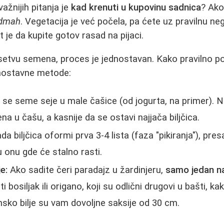
važnijih pitanja je
kad krenuti u kupovinu sadnica
? Ako 
odmah
. Vegetacija je već počela, pa ćete uz pravilnu ne
 je da kupite gotov rasad na pijaci.
setvu semena, proces je jednostavan. Kako pravilno po
nostavne metode:
se seme seje u male čašice (od jogurta, na primer). N
a u čašu, a kasnije da se ostavi najjača biljčica.
a biljčica oformi prva 3-4 lista (faza "pikiranja"), pre
 u onu gde će stalno rasti.
e:
Ako sadite čeri paradajz u žardinjeru,
samo jedan n
bosiljak ili origano, koji su odlični drugovi u bašti, ka
nsko bilje su vam dovoljne saksije od 30 cm.