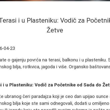
Terasi i u Plasteniku: Vodič za Početn
Žetve
6-04-23
te o gajenju povrća na terasi, balkonu i u plasteniku. 
nskog bilja, rotkvica, jagoda i više. Organsko baštovan
i i u Plasteniku: Vodič za Početnike od Sada do Že
že ubranog čeri paradajza koji je ceo dan upijao sunce
nskog bilja koje ste sami odnegovali, dodati u omiljeno