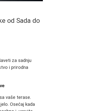
ike od Sada do
Saveti za sadnju
stvo i prirodna
tve
 sa vaše terase.
 jelo. Osećaj kada