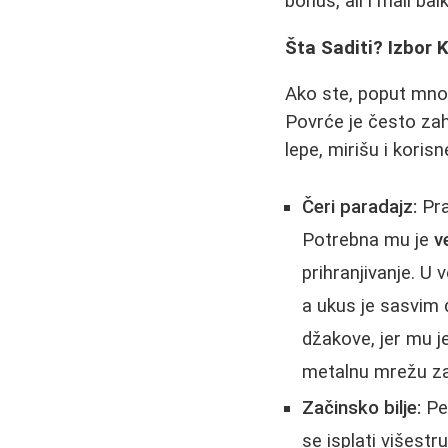
bonus, ali i mali b
Šta Saditi? Izbor 
Ako ste, poput mno
Povrće je često zahv
lepe, mirišu i korisn
Čeri paradajz:
Pra
Potrebna mu je
v
prihranjivanje. U v
a ukus je sasvim d
džakove, jer mu je
metalnu mrežu za
Začinsko bilje:
Per
se isplati višest