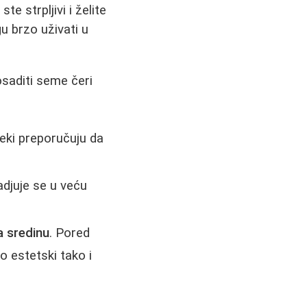
ste strpljivi i želite
gu brzo uživati u
saditi seme čeri
eki preporučuju da
sadjuje se u veću
a sredinu
. Pored
ko estetski tako i