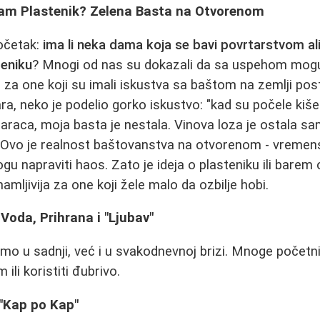
am Plastenik? Zelena Basta na Otvorenom
očetak:
ima li neka dama koja se bavi povrtarstvom ali
eniku
? Mnogi od nas su dokazali da sa uspehom mogu
 za one koji su imali iskustva sa baštom na zemlji post
, neko je podelio gorko iskustvo: "kad su počele kiše
araca, moja basta je nestala. Vinova loza je ostala s
" Ovo je realnost baštovanstva na otvorenom - vremen
u napraviti haos. Zato je ideja o plasteniku ili barem o 
mljivija za one koji žele malo da ozbilje hobi.
 Voda, Prihrana i "Ljubav"
amo u sadnji, već i u svakodnevnoj brizi. Mnoge početni
 ili koristiti đubrivo.
 "Kap po Kap"