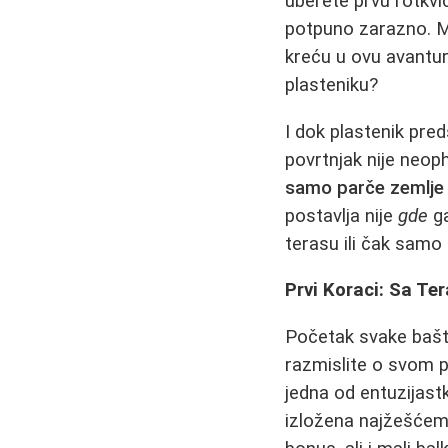
uberete prvu rotkvic
potpuno zarazno. Mn
kreću u ovu avantur
plasteniku?
I dok plastenik preds
povrtnjak nije neop
samo parče zemlje
postavlja nije
gde
ga
terasu ili čak samo 
Prvi Koraci: Sa Te
Početak svake bašt
razmislite o svom p
jedna od entuzijastk
izložena najžešćem 