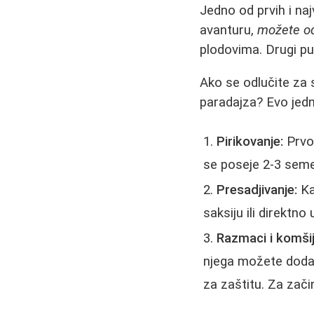
Jedno od prvih i naj
avanturu,
možete 
plodovima. Drugi put
Ako se odlučite za 
paradajza? Evo jed
Pirikovanje:
Prvo 
se poseje 2-3 semen
Presadjivanje:
Kad
saksiju ili direktno
Razmaci i komšij
njega možete dodati 
za zaštitu. Za zači