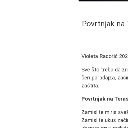
Povrtnjak na 
Violeta Radotić
202
Sve što treba da zna
čeri paradajza, zači
zaštita.
Povrtnjak na Teras
Zamislite miris sve
Zamislite ukus zači