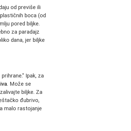
aju od previše ili
plastičnih boca (od
lju pored biljke.
sebno za paradajz
iko dana, jer biljke
 prihrane." Ipak, za
iva
. Može se
alivajte biljke. Za
veštačko đubrivo,
 na malo rastojanje