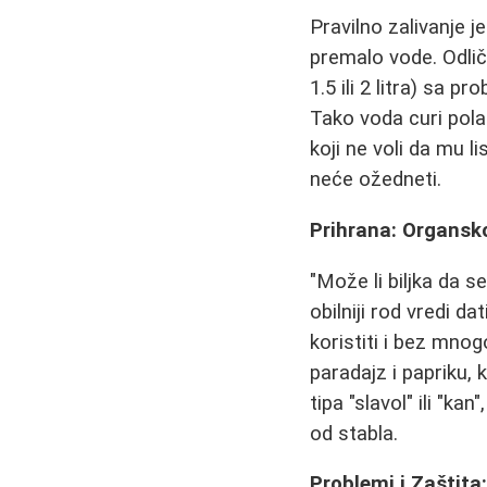
Pravilno zalivanje j
premalo vode. Odlič
1.5 ili 2 litra) sa 
Tako voda curi polak
koji ne voli da mu l
neće ožedneti.
Prihrana: Organsk
"Može li biljka da s
obilniji rod vredi d
koristiti i bez mnog
paradajz i papriku, 
tipa "slavol" ili "k
od stabla.
Problemi i Zaštita