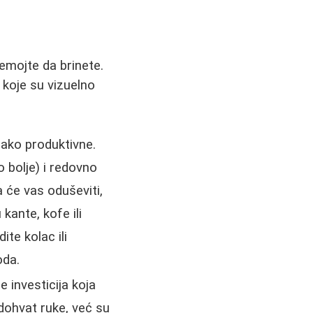
nemojte da brinete.
 koje su vizuelno
ako produktivne.
o bolje) i redovno
va će vas oduševiti,
kante, kofe ili
ite kolac ili
oda.
e investicija koja
dohvat ruke, već su