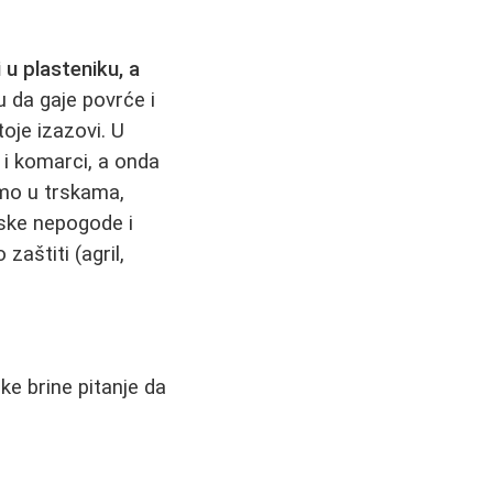
 u plasteniku, a
 da gaje povrće i
oje izazovi. U
 i komarci, a onda
amo u trskama,
ske nepogode i
zaštiti (agril,
ke brine pitanje da