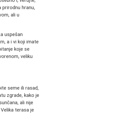
sebno i, verujte,
a prirodnu hranu,
om, ali u
a za uspešan
 a i vi koji imate
itanje koje se
tvorenom, veliku
pite seme ili rasad,
tu zgrade, kako je
unčana, ali nije
Velika terasa je