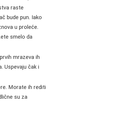
ustva raste
ač bude pun. Iako
znova u proleće.
žete smelo da
e prvih mrazeva ih
a. Uspevaju čak i
re. Morate ih rediti
dlične su za