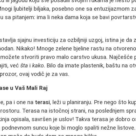
u ili jagodu koju ste posadili svojim rukama je nešto po
ogi ljubitelji biljaka, posebno one sa entuzijazmom z
u sa pitanjem: ima li neka dama koja se bavi povrtarstv
tavlja sjajnu investiciju za ozbiljniji uzgoj, istina je d
hodan. Nikako! Mnoge zelene bjeline rastu na otvorenom,
možete stvoriti pravo malo carstvo ukusa. Najčešće p
jiti, već
šta
i
kako
. Bilo da imate plastenik, baštu na o
prozor, ovaj vodič je za vas.
rase u Vaš Mali Raj
e, pa i one na
terasi
, leži u planiranju. Pre nego što ku
rostoru. Terasa na istočnoj strani, na poslednjem spra
inja opisala, savršen je uslov! Takva terasa je dobro os
podnevnom suncu koje bi moglo spaliti nežne listove. 