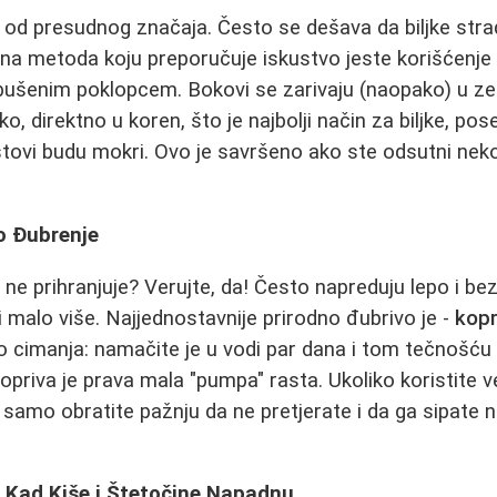
e od presudnog značaja. Često se dešava da biljke strad
na metoda koju preporučuje iskustvo jeste korišćenje 
probušenim poklopcem. Bokovi se zarivaju (naopako) u zem
o, direktno u koren, što je najbolji način za biljke, po
istovi budu mokri. Ovo je savršeno ako ste odsutni nekol
o Đubrenje
e ne prihranjuje? Verujte, da! Često napreduju lepo i bez
ati malo više. Najjednostavnije prirodno đubrivo je -
kopr
o cimanja: namačite je u vodi par dana i tom tečnošću z
kopriva je prava mala "pumpa" rasta. Ukoliko koristite 
an", samo obratite pažnju da ne pretjerate i da ga sipate
: Kad Kiše i Štetočine Napadnu