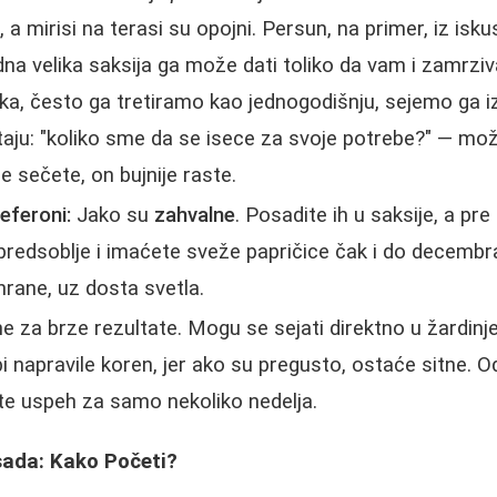
e
, a mirisi na terasi su opojni. Persun, na primer, iz isk
na velika saksija ga može dati toliko da vam i zamrziv
ljka, često ga tretiramo kao jednogodišnju, sejemo ga i
taju: "koliko sme da se isece za svoje potrebe?" — mo
e sečete, on bujnije raste.
feferoni:
Jako su
zahvalne
. Posadite ih u saksije, a pr
i predsoblje i imaćete sveže papričice čak i do decembr
hrane, uz dosta svetla.
 za brze rezultate. Mogu se sejati direktno u žardinje
 bi napravile koren, jer ako su pregusto, ostaće sitne. O
te uspeh za samo nekoliko nedelja.
ada: Kako Početi?