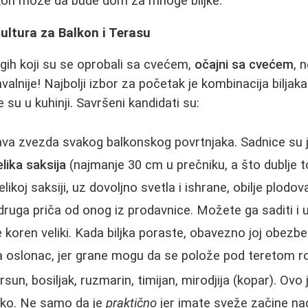
alkon može da bude dom za mnoge biljke.
Kultura za Balkon i Terasu
gih koji su se oprobali sa cvećem,
očajni sa cvećem
, 
alnije! Najbolji izbor za početak je kombinacija biljaka
e su u kuhinji. Savršeni kandidati su:
va zvezda svakog balkonskog povrtnjaka. Sadnice su j
elika saksija
(najmanje 30 cm u prečniku, a što dublje t
elikoj saksiji, uz dovoljno svetla i ishrane, obilje plodo
ruga priča od onog iz prodavnice. Možete ga saditi i u 
 koren veliki. Kada biljka poraste, obavezno joj obezbed
 oslonac, jer grane mogu da se polože pod teretom r
sun, bosiljak, ruzmarin, timijan, mirodjija (kopar). Ovo j
ruko. Ne samo da je
praktično
jer imate sveže začine na