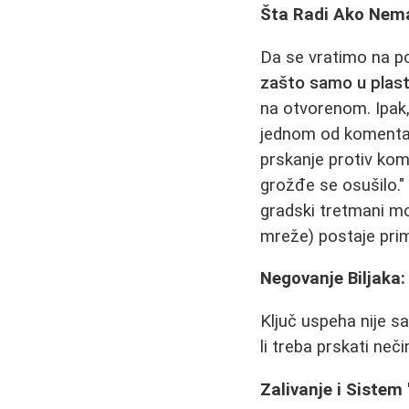
Šta Radi Ako Nem
Da se vratimo na p
zašto samo u plast
na otvorenom. Ipak,
jednom od komentara
prskanje protiv kom
grožđe se osušilo.
gradski tretmani mog
mreže) postaje prima
Negovanje Biljaka:
Ključ uspeha nije s
li treba prskati nečim
Zalivanje i Sistem