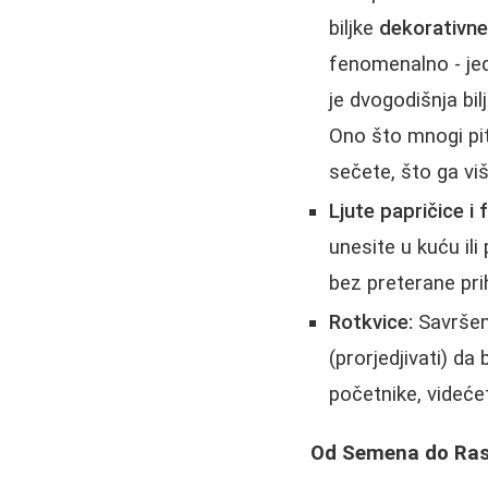
biljke
dekorativn
fenomenalno - jed
je dvogodišnja bi
Ono što mnogi pi
sečete, što ga viš
Ljute papričice i 
unesite u kuću il
bez preterane pri
Rotkvice:
Savršene
(prorjedjivati) da
početnike, videće
Od Semena do Ras