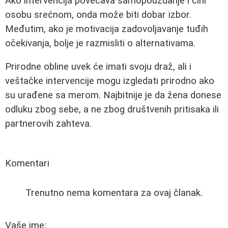
Ako intervencija povećava samopouzdanje i čini
osobu srećnom, onda može biti dobar izbor.
Međutim, ako je motivacija zadovoljavanje tuđih
očekivanja, bolje je razmisliti o alternativama.
Prirodne obline uvek će imati svoju draž, ali i
veštačke intervencije mogu izgledati prirodno ako
su urađene sa merom. Najbitnije je da žena donese
odluku zbog sebe, a ne zbog društvenih pritisaka ili
partnerovih zahteva.
Komentari
Trenutno nema komentara za ovaj članak.
Vaše ime: