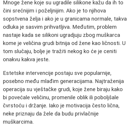
Mnoge žene koje su ugradile silikone kažu da ih to
čini srećnijim i poželjnijim. Ako je to njihova
sopstvena želja i ako je u granicama normale, takva
odluka je sasvim prihvatljiva. Međutim, problem
nastaje kada se silikoni ugradjuju zbog muškarca
kome je veličina grudi bitnija od žene kao ličnosti. U
tom slučaju, bolje je tražiti nekog ko će je ceniti
onakvu kakva jeste.
Estetske intervencije postaju sve popularnije,
posebno među mlađim generacijama. Najtraženija
operacija su vještačke grudi, koje žene biraju kako
bi povećale veličinu, promenile oblik ili poboljšale
čvrstoću i držanje. Iako je motivacija često lična,
neke priznaju da žele da budu privlačnije
muškarcima.