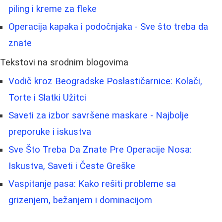
piling i kreme za fleke
Operacija kapaka i podočnjaka - Sve što treba da
znate
Tekstovi na srodnim blogovima
Vodič kroz Beogradske Poslastičarnice: Kolači,
Torte i Slatki Užitci
Saveti za izbor savršene maskare - Najbolje
preporuke i iskustva
Sve Što Treba Da Znate Pre Operacije Nosa:
Iskustva, Saveti i Česte Greške
Vaspitanje pasa: Kako rešiti probleme sa
grizenjem, bežanjem i dominacijom