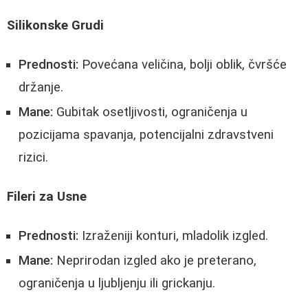
Silikonske Grudi
Prednosti:
Povećana veličina, bolji oblik, čvršće
držanje.
Mane:
Gubitak osetljivosti, ograničenja u
pozicijama spavanja, potencijalni zdravstveni
rizici.
Fileri za Usne
Prednosti:
Izraženiji konturi, mladolik izgled.
Mane:
Neprirodan izgled ako je preterano,
ograničenja u ljubljenju ili grickanju.