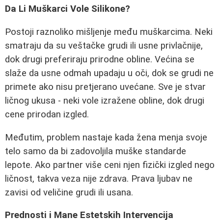
Da Li Muškarci Vole Silikone?
Postoji raznoliko mišljenje među muškarcima. Neki
smatraju da su veštačke grudi ili usne privlačnije,
dok drugi preferiraju prirodne obline. Većina se
slaže da usne odmah upadaju u oči, dok se grudi ne
primete ako nisu pretjerano uvećane. Sve je stvar
ličnog ukusa - neki vole izražene obline, dok drugi
cene prirodan izgled.
Međutim, problem nastaje kada žena menja svoje
telo samo da bi zadovoljila muške standarde
lepote. Ako partner više ceni njen fizički izgled nego
ličnost, takva veza nije zdrava. Prava ljubav ne
zavisi od veličine grudi ili usana.
Prednosti i Mane Estetskih Intervencija