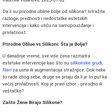
Da li su prirodne obline bolje od silikona? Istražite
razloge, prednosti i nedostatke estetskih
intervencija i kako utiču na samopouzdanje i
privlačnost.
Prirodne Oblue vs Silikoni: Šta je Bolje?
U današnje vreme, sve više žena razmatra
estetske intervencije kao što su
silikonske grudi
,
fileri
za usne ili augmentacija stražnjice. Dok neke
to rade zbog sebe, druge se pitaju da li je to put ka
većoj privlačnosti. Koji je pravi izbor - prirodno ili
veštačko?
Zašto Žene Biraju Silikone?