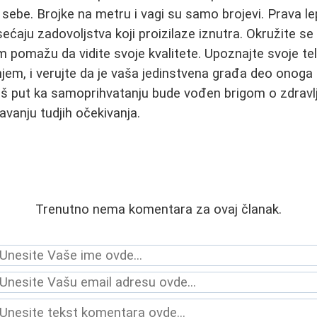
 sebe. Brojke na metru i vagi su samo brojevi. Prava le
ćaju zadovoljstva koji proizilaze iznutra. Okružite se 
am pomažu da vidite svoje kvalitete. Upoznajte svoje te
jenjem, i verujte da je vaša jedinstvena građa deo onoga 
 put ka samoprihvatanju bude vođen brigom o zdravlj
javanju tudjih očekivanja.
Trenutno nema komentara za ovaj članak.