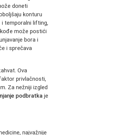
može doneti
oboljšaju konturu
 i temporalni lifting,
takođe može postići
unjavanje bora i
će i sprečava
zahvat. Ova
aktor privlačnosti,
m. Za nežniji izgled
anjanje podbratka
je
edicine, najvažnije