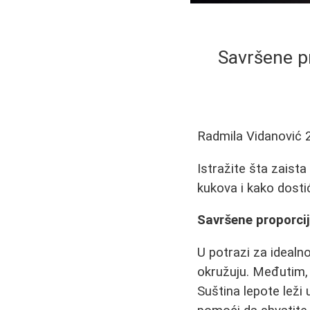
Savršene pr
Radmila Vidanović
Istražite šta zaist
kukova i kako dosti
Savršene proporcij
U potrazi za ideal
okružuju. Međutim, 
Suština lepote leži