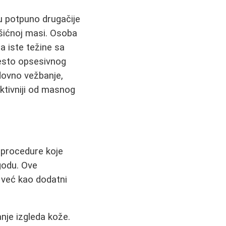
gu potpuno drugačije
išićnoj masi. Osoba
a iste težine sa
mesto opsesivnog
dovno vežbanje,
aktivniji od masnog
 procedure koje
godu. Ove
 već kao dodatni
nje izgleda kože.