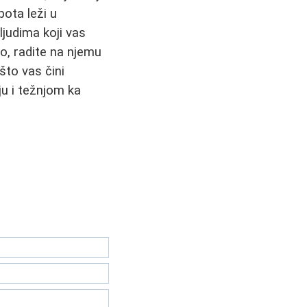
pota leži u
ljudima koji vas
lo, radite na njemu
što vas čini
u i težnjom ka