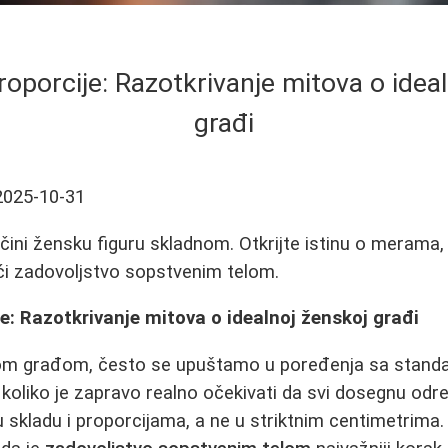
oporcije: Razotkrivanje mitova o idea
građi
2025-10-31
a čini žensku figuru skladnom. Otkrijte istinu o merama,
ći zadovoljstvo sopstvenim telom.
e: Razotkrivanje mitova o idealnoj ženskoj građi
nom građom, često se upuštamo u poređenja sa standa
koliko je zapravo realno očekivati da svi dosegnu odr
 u skladu i proporcijama, a ne u striktnim centimetrima