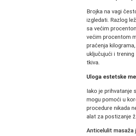
Brojka na vagi čest
izgledati. Razlog le
sa većim procentom 
većim procentom ma
praćenja kilograma,
uključujući i trenin
tkiva.
Uloga estetske med
Iako je prihvatanje
mogu pomoći u korek
procedure nikada ne
alat za postizanje ž
Anticelulit masaža