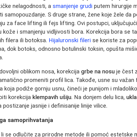
zičke nelagodnosti, a
smanjenje grudi
putem hirurgije 
ati samopouzdanje. S druge strane, žene koje žele da p
u za face lifting ili fejs lifting. Ovi postupci, uključujući
kože i smanjenju vidljivosti bora. Korekcija bora se 
 filera ili botoksa.
Hijaluronski fileri
se koriste za pop
a, dok botoks, odnosno botulinski toksin, opušta miši
a.
dovoljni oblikom nosa, korekcija
grbe na nosu
je čest 
atično promeniti profil lica. Takođe, usne su važan f
 koja podiže gornju usnu, čineći je punijom i mladoliko
biti korekcija
klempavih ušiju
. Na donjem delu lica,
ukl
ostizanje jasnije i definisanije linije vilice.
aga samoprihvatanja
 li se odlučite za prirodne metode ili pomoć estetske m