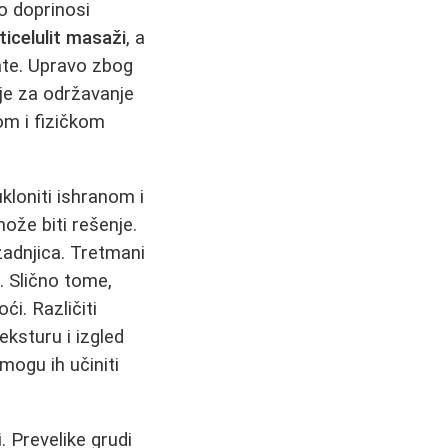
to doprinosi
ticelulit masaži
, a
tate. Upravo zbog
 je za održavanje
om i fizičkom
loniti ishranom i
že biti rešenje.
zadnjica. Tretmani
. Slično tome,
i. Različiti
eksturu i izgled
mogu ih učiniti
. Prevelike grudi