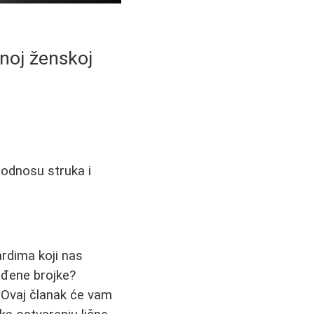
lnoj ženskoj
 odnosu struka i
rdima koji nas
eđene brojke?
. Ovaj članak će vam