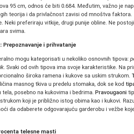
ova 95 cm, odnos će biti 0.684. Međutim, važno je na
 teorija i da privlačnost zavisi od mnoštva faktora. Lju
. Neki preferiraju vitkije, drugi punije obline. Ne postoj
ara svima.
la: Prepoznavanje i prihvatanje
ralno mogu kategorisati u nekoliko osnovnih tipova:
p
ik
. Svaki od ovih tipova ima svoje karakteristike. Na pr
cionalno široka ramena i kukove sa uskim strukom.
oličina masnog tkiva u predelu stomaka, dok se kod
tip
u tela, posebno na kukovima i bedrima.
Pravougaoni
ti
 strukom koji je približno istog obima kao i kukovi. Ra
ći da odaberete odgovarajuću garderobu i vežbe koje
ocenta telesne masti