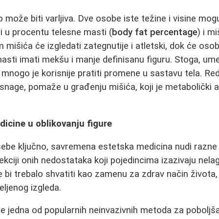
o može biti varljiva. Dve osobe iste težine i visine mo
ži u procentu telesne masti (
body fat percentage
) i m
mišića će izgledati zategnutije i atletski, dok će osob
sti imati mekšu i manje definisanu figuru. Stoga, u
 mnogo je korisnije pratiti promene u sastavu tela. Re
g snage, pomaže u građenju mišića, koji je metabolički 
icine u oblikovanju figure
 sebe ključno, savremena estetska medicina nudi razne
ciji onih nedostataka koji pojedincima izazivaju nela
 bi trebalo shvatiti kao zamenu za zdrav način života,
eljenog izgleda.
je jedna od popularnih neinvazivnih metoda za poboljša