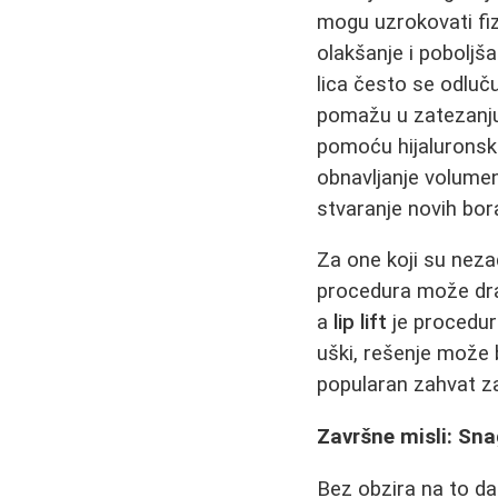
mogu uzrokovati fi
olakšanje i poboljš
lica često se odlučuj
pomažu u zatezanju 
pomoću hijaluronskih
obnavljanje volumen
stvaranje novih bor
Za one koji su neza
procedura može dram
a
lip lift
je procedura
uški, rešenje može 
popularan zahvat za p
Završne misli: Sn
Bez obzira na to da