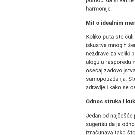
pomoći da shvatite
harmonije.
Mit o idealnim me
Koliko puta ste čul
iskustva mnogih žen
nezdrave za veliki b
ulogu u rasporedu m
osećaj zadovoljstv
samopouzdanja. Stog
zdravlje i kako se o
Odnos struka i kuk
Jedan od najčešće p
sugerišu da je odno
izračunava tako št