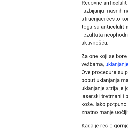
Redovne
anticeluli
razbijanju masnih na
stručnjaci često ko
toga su
anticelulit
rezultata neophod
aktivnošću.
Za one koji se bore
vežbama,
uklanjanj
Ove procedure su po
poput uklanjanja ma
uklanjanje strija je
laserski tretmani i 
kože. Iako potpuno 
znatno manje uočlji
Kada je reč o gornj