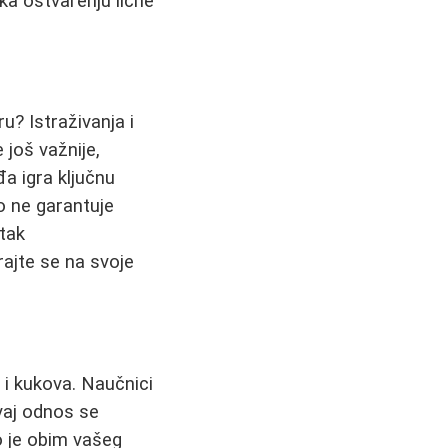
 ka ostvarenju lične
u? Istraživanja i
 još važnije,
đa igra ključnu
o ne garantuje
tak
ajte se na svoje
 i kukova. Naučnici
vaj odnos se
o je obim vašeg