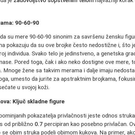
 da je
zadovoljstvo sopstvenim telom
najvažniji korak
rama: 90-60-90
i da su mere 90-60-90 sinonim za savršenu žensku figur
a pokazuju da su ove brojke često nedostižne i, što je
roj individua. Svako telo je jedinstveno, a genetska gra
ase. Pored toga, čak i ako neko dostigne ove mere, t
a. Mnoge žene sa takvim merama i dalje imaju nedosta
a, umesto da jurite za apstraktnim brojkama, fokusir
sećate u svojoj koži.
ova: Ključ skladne figure
ominjanih pokazatelja privlačnosti jeste odnos struka
s od približno
0.7
percipiran kao posebno privlačan. O
o se obim struka podeli obimom kukova. Na primer, ak