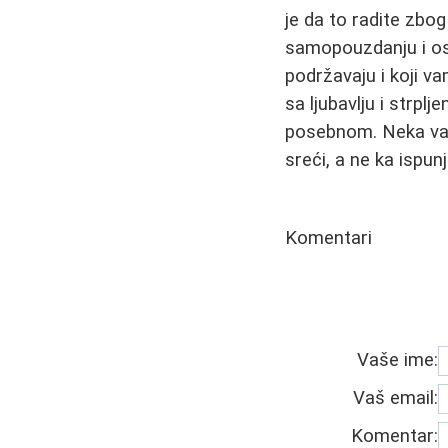
je da to radite zbog
samopouzdanju i ose
podržavaju i koji v
sa ljubavlju i strpl
posebnom. Neka vaš
sreći, a ne ka ispun
Komentari
Vaše ime:
Vaš email:
Komentar: