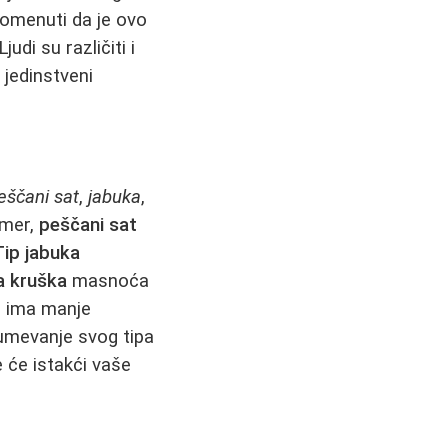
pomenuti da je ovo
di su različiti i
i jedinstveni
eščani sat
,
jabuka
,
imer,
peščani sat
Tip jabuka
a kruška
masnoća
p ima manje
zumevanje svog tipa
 će istakći vaše