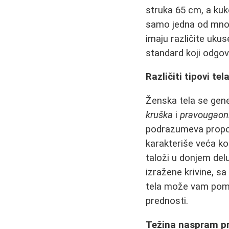
struka 65 cm, a kuk
samo jedna od mnogih
imaju različite ukuse
standard koji odgov
Različiti tipovi te
Ženska tela se gene
kruška
i
pravougaon
podrazumeva propor
karakteriše veća k
taloži u donjem del
izražene krivine, sa
tela može vam pomo
prednosti.
Težina naspram pr