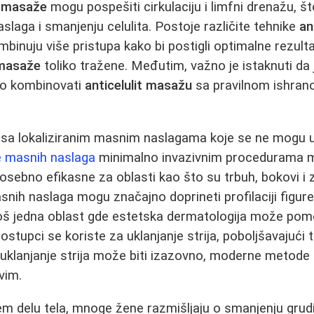
t masaže
mogu pospešiti cirkulaciju i limfni drenažu, š
slaga i smanjenju celulita. Postoje različite tehnike
an
mbinuju više pristupa kako bi postigli optimalne rezul
 masaže
toliko tražene. Međutim, važno je istaknuti da
no kombinovati
anticelulit masažu
sa pravilnom ishran
 sa lokaliziranim masnim naslagama koje se ne mogu uk
e masnih naslaga
minimalno invazivnim procedurama mo
sebno efikasne za oblasti kao što su trbuh, bokovi i 
snih naslaga mogu značajno doprineti profilaciji figure
 još jedna oblast gde estetska dermatologija može pomoć
postupci se koriste za uklanjanje strija, poboljšavajući t
uklanjanje strija može biti izazovno, moderne metode 
vim.
em delu tela, mnoge žene razmišljaju o smanjenju grudi