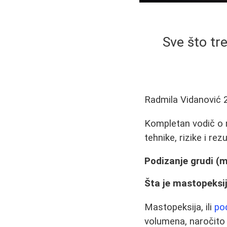
Sve što tre
Radmila Vidanović
Kompletan vodič o m
tehnike, rizike i rez
Podizanje grudi (m
Šta je mastopeksi
Mastopeksija, ili
po
volumena, naročito