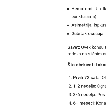
Hematomi:
U retk
punkturama)
Asimetrija:
Ispkus
Gubitak osećaja:
Savet:
Uvek konsultu
radova na sličnim 
Šta očekivati tok
Prvih 72 sata:
Ot
1-2 nedelje:
Ogran
3-6 nedelja:
Post
6+ meseci:
Konač