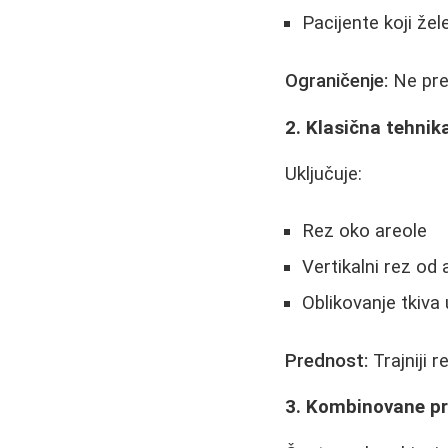
Pacijente koji žel
Ograničenje:
Ne pre
2. Klasična tehnik
Uključuje:
Rez oko areole
Vertikalni rez od
Oblikovanje tkiva 
Prednost:
Trajniji r
3. Kombinovane p