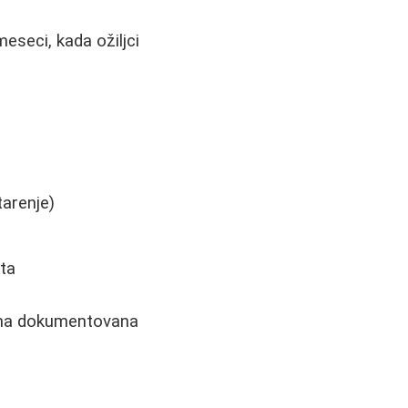
eseci, kada ožiljci
tarenje)
ta
ima dokumentovana