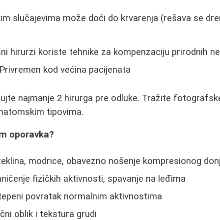
im slučajevima može doći do krvarenja (rešava se dren
ni hirurzi koriste tehnike za kompenzaciju prirodnih n
Privremen kod većina pacijenata
jte najmanje 2 hirurga pre odluke. Tražite fotografsk
anatomskim tipovima.
om oporavka?
eklina, modrice, obavezno nošenje kompresionog don
ičenje fizičkih aktivnosti, spavanje na leđima
epeni povratak normalnim aktivnostima
ni oblik i tekstura grudi