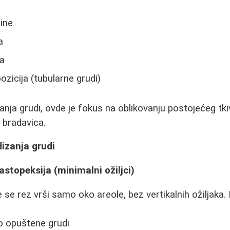
ine
a
ja
ozicija (tubularne grudi)
anja grudi, ovde je fokus na oblikovanju postojećeg tki
 bradavica.
izanja grudi
stopeksija (minimalni ožiljci)
 se rez vrši samo oko areole, bez vertikalnih ožiljaka
 opuštene grudi