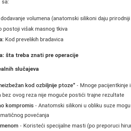
 sa:
dodavanje volumena (anatomski silikoni daju prirodniji 
 postoji višak masnog tkiva
a:
Kod prevelikih bradavica
a: šta treba znati pre operacije
realnih slučajeva
 neizbežan kod ozbiljnije ptoze"
- Mnoge pacijentkinje i
da bez ovog reza nije moguće postići trajne rezultate
kao kompromis
- Anatomski silikoni u obliku suze mogu
amatičnog povećanja
vremenom
- Koristeći specijalne masti (po preporuci hirur