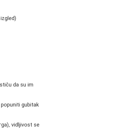
izgled)
stiču da su im
 popuniti gubitak
ga), vidljivost se