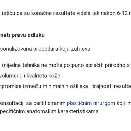
 ističu da su konačne rezultate videle tek nakon 6-12 m
neti pravu odluku
rsonalizovana procedura koja zahteva:
 (nijedna tehnika ne može potpuno sprečiti prirodno s
volumena i kvaliteta kože
romisa između minimalnih ožiljaka i trajnosti rezulta
konsultaciji sa certificiranim
plastičnim hirurgom
koji 
specifičnim anatomskim karakteristikama.