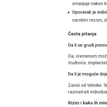
smanjuje nakon 6
Oporavak je indiv
carskim rezom, do
Česta pitanja
Da li se grudi pon
Da, vremenom može d
trudnoće. Implantat
Da li je moguće doj
Zavisi od tehnike. S
razmatrati individu
Rizici i kako ih min