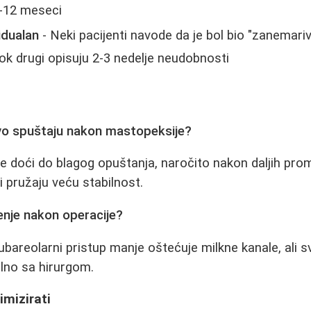
-12 meseci
idualan
- Neki pacijenti navode da je bol bio "zanemari
k drugi opisuju 2-3 nedelje neudobnosti
ovo spuštaju nakon mastopeksije?
oći do blagog opuštanja, naročito nakon daljih prome
i pružaju veću stabilnost.
enje nakon operacije?
ubareolarni pristup manje oštećuje milkne kanale, ali s
alno sa hirurgom.
imizirati