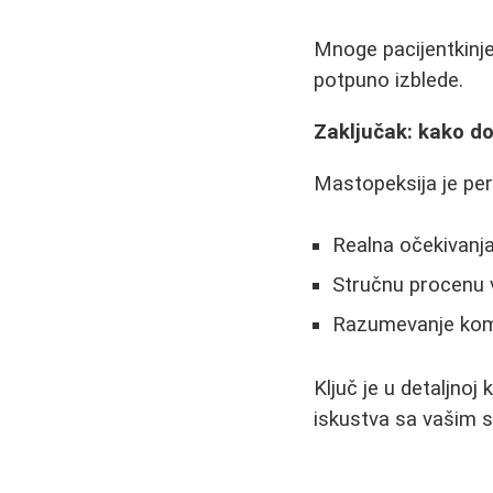
Mnoge pacijentkinje
potpuno izblede.
Zaključak: kako do
Mastopeksija je pe
Realna očekivanja
Stručnu procenu 
Razumevanje komp
Ključ je u detaljnoj 
iskustva sa vašim 