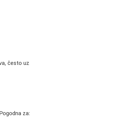
va, često uz
. Pogodna za: