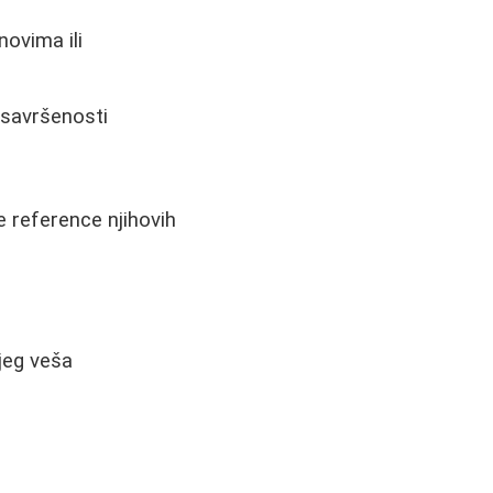
ovima ili
esavršenosti
e reference njihovih
jeg veša