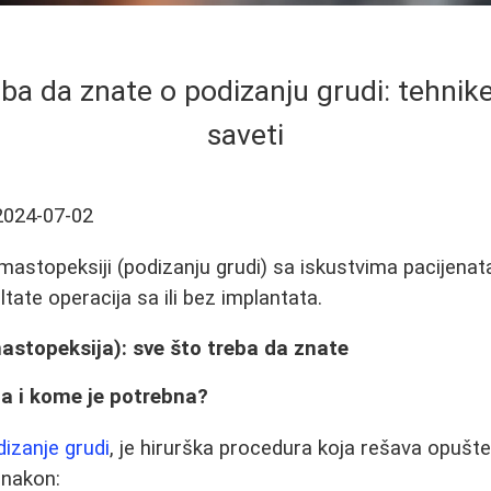
ba da znate o podizanju grudi: tehnike
saveti
2024-07-02
astopeksiji (podizanju grudi) sa iskustvima pacijenat
ultate operacija sa ili bez implantata.
astopeksija): sve što treba da znate
ja i kome je potrebna?
dizanje grudi
, je hirurška procedura koja rešava opušte
 nakon: