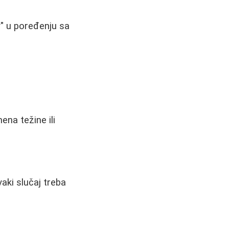
v" u poređenju sa
na težine ili
vaki slučaj treba