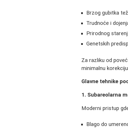
Brzog gubitka tež
Trudnoće i dojenj
Prirodnog staren
Genetskih predisp
Za razliku od poveć
minimalnu korekciju
Glavne tehnike pod
1. Subareolarna ma
Moderni pristup gde
Blago do umereno