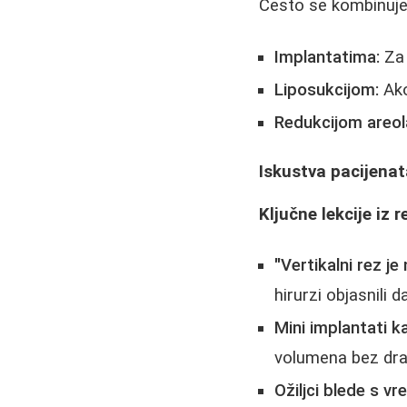
Često se kombinuje
Implantatima:
Za 
Liposukcijom:
Ako
Redukcijom areol
Iskustva pacijenat
Ključne lekcije iz 
"Vertikalni rez je
hirurzi objasnili 
Mini implantati 
volumena bez dr
Ožiljci blede s 