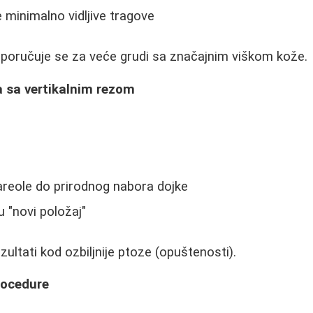
e minimalno vidljive tragove
poručuje se za veće grudi sa značajnim viškom kože.
a sa vertikalnim rezom
 areole do prirodnog nabora dojke
u "novi položaj"
ezultati kod ozbiljnije ptoze (opuštenosti).
rocedure