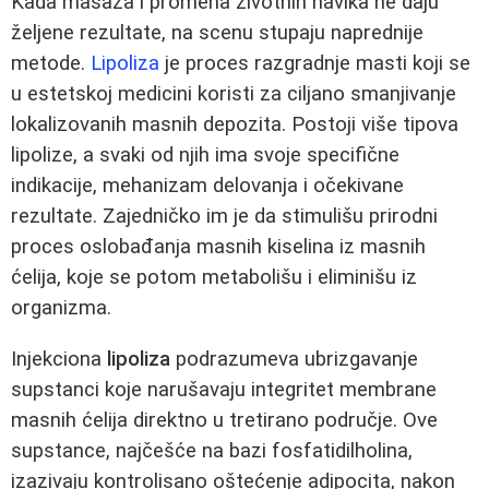
Kada masaža i promena životnih navika ne daju
željene rezultate, na scenu stupaju naprednije
metode.
Lipoliza
je proces razgradnje masti koji se
u estetskoj medicini koristi za ciljano smanjivanje
lokalizovanih masnih depozita. Postoji više tipova
lipolize, a svaki od njih ima svoje specifične
indikacije, mehanizam delovanja i očekivane
rezultate. Zajedničko im je da stimulišu prirodni
proces oslobađanja masnih kiselina iz masnih
ćelija, koje se potom metabolišu i eliminišu iz
organizma.
Injekciona
lipoliza
podrazumeva ubrizgavanje
supstanci koje narušavaju integritet membrane
masnih ćelija direktno u tretirano područje. Ove
supstance, najčešće na bazi fosfatidilholina,
izazivaju kontrolisano oštećenje adipocita, nakon