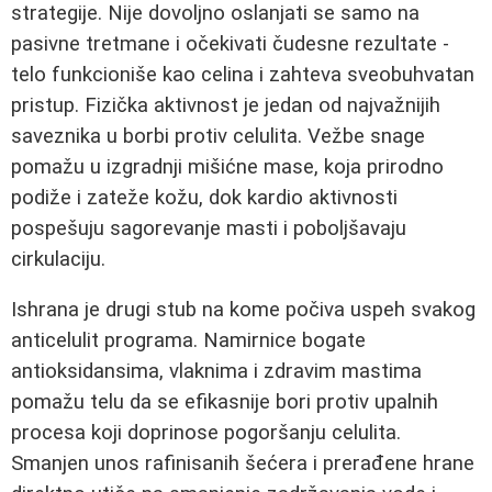
strategije. Nije dovoljno oslanjati se samo na
pasivne tretmane i očekivati čudesne rezultate -
telo funkcioniše kao celina i zahteva sveobuhvatan
pristup. Fizička aktivnost je jedan od najvažnijih
saveznika u borbi protiv celulita. Vežbe snage
pomažu u izgradnji mišićne mase, koja prirodno
podiže i zateže kožu, dok kardio aktivnosti
pospešuju sagorevanje masti i poboljšavaju
cirkulaciju.
Ishrana je drugi stub na kome počiva uspeh svakog
anticelulit programa. Namirnice bogate
antioksidansima, vlaknima i zdravim mastima
pomažu telu da se efikasnije bori protiv upalnih
procesa koji doprinose pogoršanju celulita.
Smanjen unos rafinisanih šećera i prerađene hrane