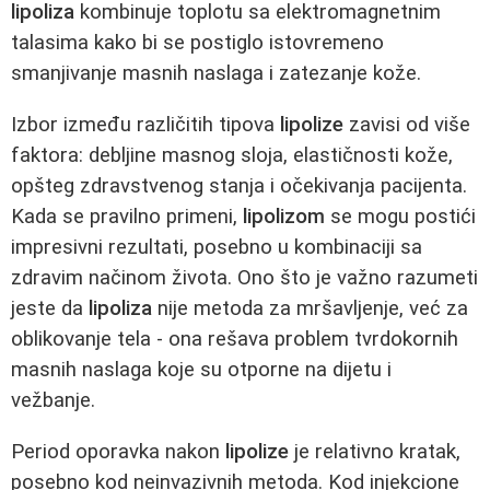
lipoliza
kombinuje toplotu sa elektromagnetnim
talasima kako bi se postiglo istovremeno
smanjivanje masnih naslaga i zatezanje kože.
Izbor između različitih tipova
lipolize
zavisi od više
faktora: debljine masnog sloja, elastičnosti kože,
opšteg zdravstvenog stanja i očekivanja pacijenta.
Kada se pravilno primeni,
lipolizom
se mogu postići
impresivni rezultati, posebno u kombinaciji sa
zdravim načinom života. Ono što je važno razumeti
jeste da
lipoliza
nije metoda za mršavljenje, već za
oblikovanje tela - ona rešava problem tvrdokornih
masnih naslaga koje su otporne na dijetu i
vežbanje.
Period oporavka nakon
lipolize
je relativno kratak,
posebno kod neinvazivnih metoda. Kod injekcione