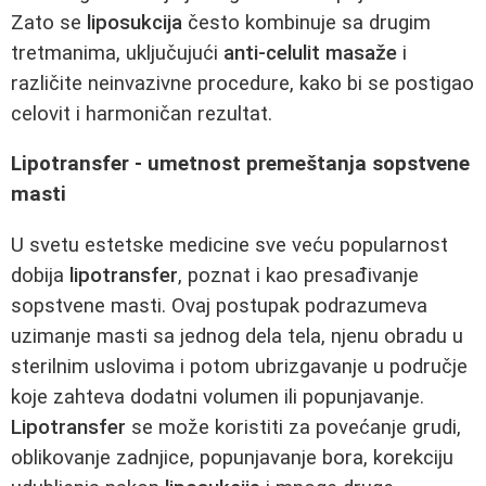
Zato se
liposukcija
često kombinuje sa drugim
tretmanima, uključujući
anti-celulit masaže
i
različite neinvazivne procedure, kako bi se postigao
celovit i harmoničan rezultat.
Lipotransfer - umetnost premeštanja sopstvene
masti
U svetu estetske medicine sve veću popularnost
dobija
lipotransfer
, poznat i kao presađivanje
sopstvene masti. Ovaj postupak podrazumeva
uzimanje masti sa jednog dela tela, njenu obradu u
sterilnim uslovima i potom ubrizgavanje u područje
koje zahteva dodatni volumen ili popunjavanje.
Lipotransfer
se može koristiti za povećanje grudi,
oblikovanje zadnjice, popunjavanje bora, korekciju