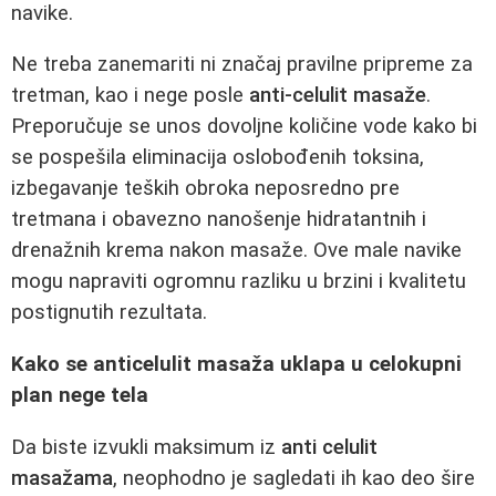
navike.
Ne treba zanemariti ni značaj pravilne pripreme za
tretman, kao i nege posle
anti-celulit masaže
.
Preporučuje se unos dovoljne količine vode kako bi
se pospešila eliminacija oslobođenih toksina,
izbegavanje teških obroka neposredno pre
tretmana i obavezno nanošenje hidratantnih i
drenažnih krema nakon masaže. Ove male navike
mogu napraviti ogromnu razliku u brzini i kvalitetu
postignutih rezultata.
Kako se anticelulit masaža uklapa u celokupni
plan nege tela
Da biste izvukli maksimum iz
anti celulit
masažama
, neophodno je sagledati ih kao deo šire