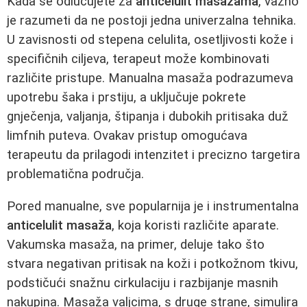
Kada se odlučujete za
anticelulit masažama
, važno
je razumeti da ne postoji jedna univerzalna tehnika.
U zavisnosti od stepena celulita, osetljivosti kože i
specifičnih ciljeva, terapeut može kombinovati
različite pristupe. Manualna masaža podrazumeva
upotrebu šaka i prstiju, a uključuje pokrete
gnječenja, valjanja, štipanja i dubokih pritisaka duž
limfnih puteva. Ovakav pristup omogućava
terapeutu da prilagodi intenzitet i precizno targetira
problematična područja.
Pored manualne, sve popularnija je i instrumentalna
anticelulit masaža
, koja koristi različite aparate.
Vakumska masaža, na primer, deluje tako što
stvara negativan pritisak na koži i potkožnom tkivu,
podstičući snažnu cirkulaciju i razbijanje masnih
nakupina. Masaža valjcima, s druge strane, simulira