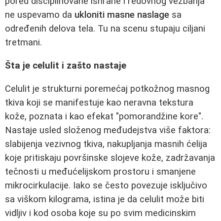
pored disciplinovane ishrane i redovnog vežbanja
ne uspevamo da
ukloniti masne naslage
sa
određenih delova tela. Tu na scenu stupaju ciljani
tretmani.
Šta je celulit i zašto nastaje
Celulit je strukturni poremećaj potkožnog masnog
tkiva koji se manifestuje kao neravna tekstura
kože, poznata i kao efekat "pomorandžine kore".
Nastaje usled složenog međudejstva više faktora:
slabijenja vezivnog tkiva, nakupljanja masnih ćelija
koje pritiskaju površinske slojeve kože, zadržavanja
tečnosti u međućelijskom prostoru i smanjene
mikrocirkulacije. Iako se često povezuje isključivo
sa viškom kilograma, istina je da celulit može biti
vidljiv i kod osoba koje su po svim medicinskim