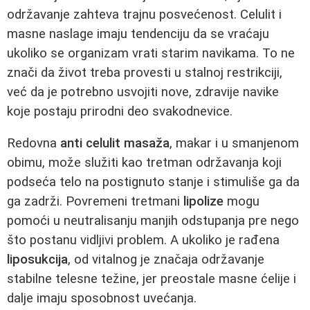
održavanje zahteva trajnu posvećenost. Celulit i
masne naslage imaju tendenciju da se vraćaju
ukoliko se organizam vrati starim navikama. To ne
znači da život treba provesti u stalnoj restrikciji,
već da je potrebno usvojiti nove, zdravije navike
koje postaju prirodni deo svakodnevice.
Redovna
anti celulit masaža
, makar i u smanjenom
obimu, može služiti kao tretman održavanja koji
podseća telo na postignuto stanje i stimuliše ga da
ga zadrži. Povremeni tretmani
lipolize
mogu
pomoći u neutralisanju manjih odstupanja pre nego
što postanu vidljivi problem. A ukoliko je rađena
liposukcija
, od vitalnog je značaja održavanje
stabilne telesne težine, jer preostale masne ćelije i
dalje imaju sposobnost uvećanja.