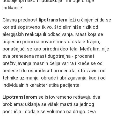
udubljenja nakon
liposukcije
i mnoge druge
indikacije.
Glavna prednost
lipotransfera
leži u činjenici da se
koristi sopstveno tkivo, što eliminiše rizik od
alergijskih reakcija ili odbacivanja. Mast koja se
uspešno primi na novom mestu ostaje trajno,
ponašajući se kao prirodni deo tela. Međutim, nije
sva prenesena mast dugotrajna - procenat
preživljavanja masnih ćelija varira i kreće se od
pedeset do osamdeset procenata, što zavisi od
tehnike uzimanja, obrade i ubrizgavanja, kao i od
individualnih karakteristika pacijenta.
Lipotransferom
se istovremeno rešavaju dva
problema: uklanja se višak masti sa jednog
područja i dodaje se volumen na drugo. Ova