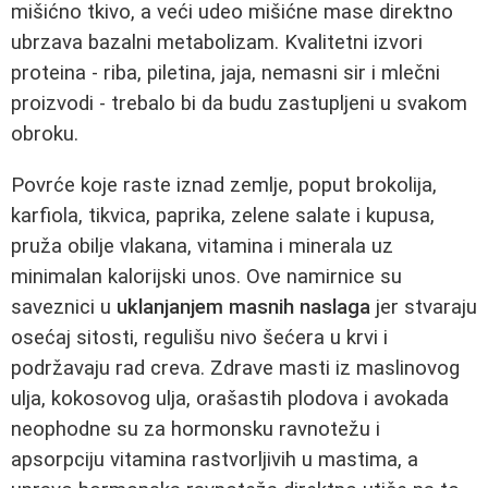
mišićno tkivo, a veći udeo mišićne mase direktno
ubrzava bazalni metabolizam. Kvalitetni izvori
proteina - riba, piletina, jaja, nemasni sir i mlečni
proizvodi - trebalo bi da budu zastupljeni u svakom
obroku.
Povrće koje raste iznad zemlje, poput brokolija,
karfiola, tikvica, paprika, zelene salate i kupusa,
pruža obilje vlakana, vitamina i minerala uz
minimalan kalorijski unos. Ove namirnice su
saveznici u
uklanjanjem masnih naslaga
jer stvaraju
osećaj sitosti, regulišu nivo šećera u krvi i
podržavaju rad creva. Zdrave masti iz maslinovog
ulja, kokosovog ulja, orašastih plodova i avokada
neophodne su za hormonsku ravnotežu i
apsorpciju vitamina rastvorljivih u mastima, a