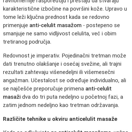
ravnomernije raspoređuju i prestaju da stvaraju
karakteristične izbočine na površini kože. Upravo u
tome leži ključna prednost kada se redovno
primenjuje
anti-celulit masažom
- postepeno se
smanjuje ne samo vidljivost celulita, već i obim
tretiranog područja.
Redovnost je imperativ. Pojedinačni tretman može
dati trenutno olakšanje i osećaj svežine, ali trajni
rezultati zahtevaju višenedeljni ili višemesečni
angažman. Učestalost se određuje individualno, ali
se najčešće preporučuje primena
anti-celulit
masaži
dva do tri puta nedeljno u početnoj fazi, a
zatim jednom nedeljno kao tretman održavanja.
Različite tehnike u okviru anticelulit masaže