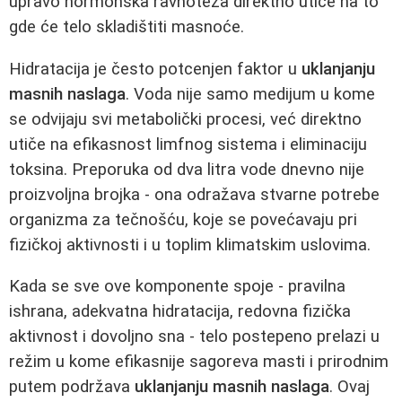
upravo hormonska ravnoteža direktno utiče na to
gde će telo skladištiti masnoće.
Hidratacija je često potcenjen faktor u
uklanjanju
masnih naslaga
. Voda nije samo medijum u kome
se odvijaju svi metabolički procesi, već direktno
utiče na efikasnost limfnog sistema i eliminaciju
toksina. Preporuka od dva litra vode dnevno nije
proizvoljna brojka - ona odražava stvarne potrebe
organizma za tečnošću, koje se povećavaju pri
fizičkoj aktivnosti i u toplim klimatskim uslovima.
Kada se sve ove komponente spoje - pravilna
ishrana, adekvatna hidratacija, redovna fizička
aktivnost i dovoljno sna - telo postepeno prelazi u
režim u kome efikasnije sagoreva masti i prirodnim
putem podržava
uklanjanju masnih naslaga
. Ovaj