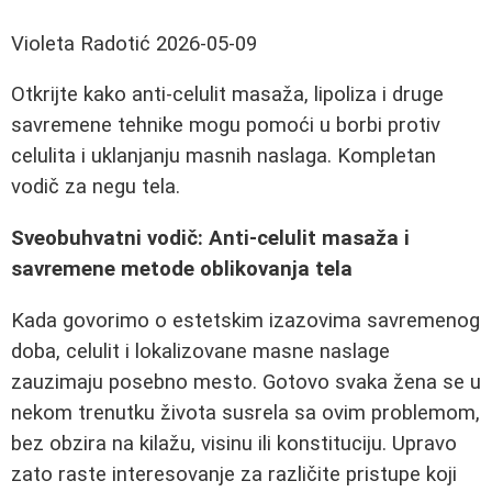
Violeta Radotić
2026-05-09
Otkrijte kako anti-celulit masaža, lipoliza i druge
savremene tehnike mogu pomoći u borbi protiv
celulita i uklanjanju masnih naslaga. Kompletan
vodič za negu tela.
Sveobuhvatni vodič: Anti-celulit masaža i
savremene metode oblikovanja tela
Kada govorimo o estetskim izazovima savremenog
doba, celulit i lokalizovane masne naslage
zauzimaju posebno mesto. Gotovo svaka žena se u
nekom trenutku života susrela sa ovim problemom,
bez obzira na kilažu, visinu ili konstituciju. Upravo
zato raste interesovanje za različite pristupe koji