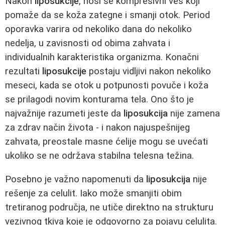
Nakon
liposukcije
, nosi se kompresivni veš koji
pomaže da se koža zategne i smanji otok. Period
oporavka varira od nekoliko dana do nekoliko
nedelja, u zavisnosti od obima zahvata i
individualnih karakteristika organizma. Konačni
rezultati
liposukcije
postaju vidljivi nakon nekoliko
meseci, kada se otok u potpunosti povuče i koža
se prilagodi novim konturama tela. Ono što je
najvažnije razumeti jeste da
liposukcija
nije zamena
za zdrav način života - i nakon najuspešnijeg
zahvata, preostale masne ćelije mogu se uvećati
ukoliko se ne održava stabilna telesna težina.
Posebno je važno napomenuti da
liposukcija
nije
rešenje za celulit. Iako može smanjiti obim
tretiranog područja, ne utiče direktno na strukturu
vezivnog tkiva koje je odgovorno za pojavu celulita.