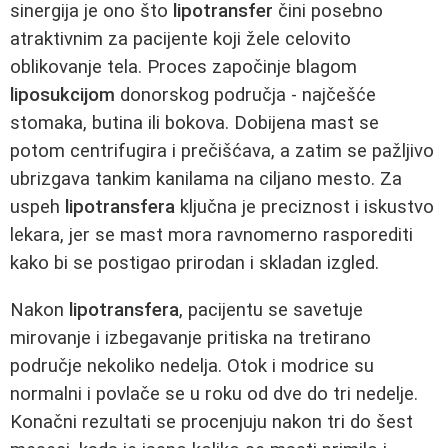
sinergija je ono što
lipotransfer
čini posebno
atraktivnim za pacijente koji žele celovito
oblikovanje tela. Proces započinje blagom
liposukcijom
donorskog područja - najčešće
stomaka, butina ili bokova. Dobijena mast se
potom centrifugira i prečišćava, a zatim se pažljivo
ubrizgava tankim kanilama na ciljano mesto. Za
uspeh
lipotransfera
ključna je preciznost i iskustvo
lekara, jer se mast mora ravnomerno rasporediti
kako bi se postigao prirodan i skladan izgled.
Nakon
lipotransfera
, pacijentu se savetuje
mirovanje i izbegavanje pritiska na tretirano
područje nekoliko nedelja. Otok i modrice su
normalni i povlače se u roku od dve do tri nedelje.
Konačni rezultati se procenjuju nakon tri do šest