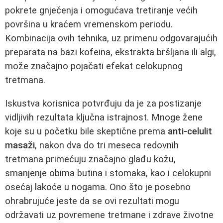
pokrete gnječenja i omogućava tretiranje većih
površina u kraćem vremenskom periodu.
Kombinacija ovih tehnika, uz primenu odgovarajućih
preparata na bazi kofeina, ekstrakta bršljana ili algi,
može značajno pojačati efekat celokupnog
tretmana.
Iskustva korisnica potvrđuju da je za postizanje
vidljivih rezultata ključna istrajnost. Mnoge žene
koje su u početku bile skeptične prema
anti-celulit
masaži
, nakon dva do tri meseca redovnih
tretmana primećuju značajno glađu kožu,
smanjenje obima butina i stomaka, kao i celokupni
osećaj lakoće u nogama. Ono što je posebno
ohrabrujuće jeste da se ovi rezultati mogu
održavati uz povremene tretmane i zdrave životne