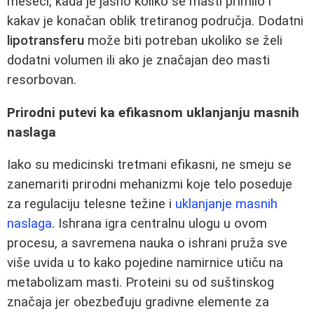
meseci, kada je jasno koliko se masti primilo i
kakav je konačan oblik tretiranog područja. Dodatni
lipotransferu
može biti potreban ukoliko se želi
dodatni volumen ili ako je značajan deo masti
resorbovan.
Prirodni putevi ka efikasnom uklanjanju masnih
naslaga
Iako su medicinski tretmani efikasni, ne smeju se
zanemariti prirodni mehanizmi koje telo poseduje
za regulaciju telesne težine i
uklanjanje masnih
naslaga
. Ishrana igra centralnu ulogu u ovom
procesu, a savremena nauka o ishrani pruža sve
više uvida u to kako pojedine namirnice utiču na
metabolizam masti. Proteini su od suštinskog
značaja jer obezbeđuju gradivne elemente za