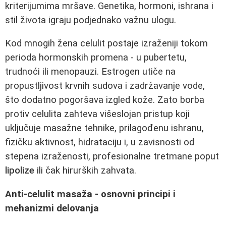
kriterijumima mršave. Genetika, hormoni, ishrana i
stil života igraju podjednako važnu ulogu.
Kod mnogih žena celulit postaje izraženiji tokom
perioda hormonskih promena - u pubertetu,
trudnoći ili menopauzi. Estrogen utiče na
propustljivost krvnih sudova i zadržavanje vode,
što dodatno pogoršava izgled kože. Zato borba
protiv celulita zahteva višeslojan pristup koji
uključuje masažne tehnike, prilagođenu ishranu,
fizičku aktivnost, hidrataciju i, u zavisnosti od
stepena izraženosti, profesionalne tretmane poput
lipolize
ili čak hirurških zahvata.
Anti-celulit masaža - osnovni principi i
mehanizmi delovanja