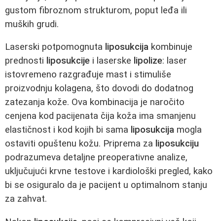
gustom fibroznom strukturom, poput leđa ili
muških grudi.
Laserski potpomognuta
liposukcija
kombinuje
prednosti
liposukcije
i laserske
lipolize
: laser
istovremeno razgrađuje mast i stimuliše
proizvodnju kolagena, što dovodi do dodatnog
zatezanja kože. Ova kombinacija je naročito
cenjena kod pacijenata čija koža ima smanjenu
elastičnost i kod kojih bi sama
liposukcija
mogla
ostaviti opuštenu kožu. Priprema za
liposukciju
podrazumeva detaljne preoperativne analize,
uključujući krvne testove i kardiološki pregled, kako
bi se osiguralo da je pacijent u optimalnom stanju
za zahvat.