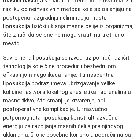
masnih naslaga
sa tačno određenih delova tela. Za
razliku od neinvazivnih metoda koje se oslanjaju na
postepenu razgradnju i eliminaciju masti,
liposukcija
fizički uklanja masne ćelije iz organizma,
što znači da se one ne mogu vratiti na tretirano
mesto.
Savremena
liposukcija
se izvodi uz pomoć različitih
tehnologija koje čine proceduru bezbednijom i
efikasnijom nego ikada ranije. Tumescentna
liposukcija
podrazumeva ubrizgavanje velike
količine rastvora lokalnog anestetika i adrenalina u
masno tkivo, što smanjuje krvarenje, bol i
postoperativne komplikacije. Ultrazvučno
potpomognuta
liposukcija
koristi ultrazvučnu
energiju za razbijanje masnih ćelija pre njihovog
uklanjanja, što je posebno korisno u područjima sa