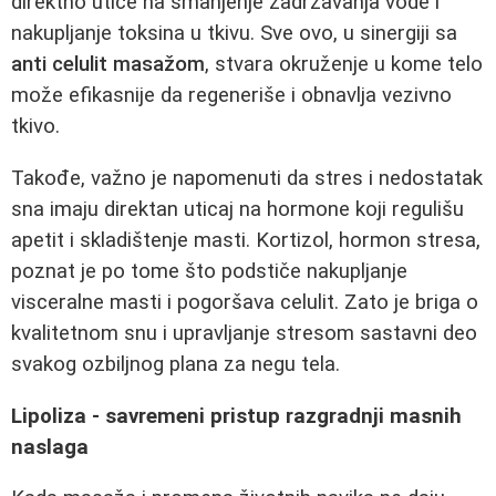
direktno utiče na smanjenje zadržavanja vode i
nakupljanje toksina u tkivu. Sve ovo, u sinergiji sa
anti celulit masažom
, stvara okruženje u kome telo
može efikasnije da regeneriše i obnavlja vezivno
tkivo.
Takođe, važno je napomenuti da stres i nedostatak
sna imaju direktan uticaj na hormone koji regulišu
apetit i skladištenje masti. Kortizol, hormon stresa,
poznat je po tome što podstiče nakupljanje
visceralne masti i pogoršava celulit. Zato je briga o
kvalitetnom snu i upravljanje stresom sastavni deo
svakog ozbiljnog plana za negu tela.
Lipoliza - savremeni pristup razgradnji masnih
naslaga