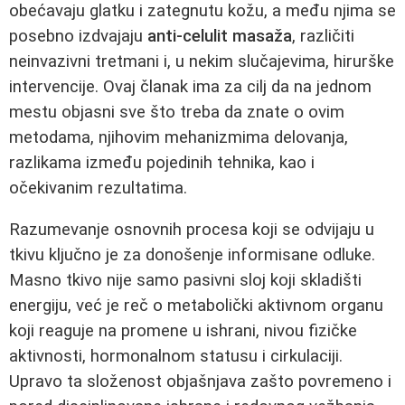
obećavaju glatku i zategnutu kožu, a među njima se
posebno izdvajaju
anti-celulit masaža
, različiti
neinvazivni tretmani i, u nekim slučajevima, hirurške
intervencije. Ovaj članak ima za cilj da na jednom
mestu objasni sve što treba da znate o ovim
metodama, njihovim mehanizmima delovanja,
razlikama između pojedinih tehnika, kao i
očekivanim rezultatima.
Razumevanje osnovnih procesa koji se odvijaju u
tkivu ključno je za donošenje informisane odluke.
Masno tkivo nije samo pasivni sloj koji skladišti
energiju, već je reč o metabolički aktivnom organu
koji reaguje na promene u ishrani, nivou fizičke
aktivnosti, hormonalnom statusu i cirkulaciji.
Upravo ta složenost objašnjava zašto povremeno i