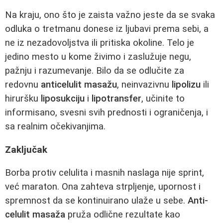
Na kraju, ono što je zaista važno jeste da se svaka
odluka o tretmanu donese iz ljubavi prema sebi, a
ne iz nezadovoljstva ili pritiska okoline. Telo je
jedino mesto u kome živimo i zaslužuje negu,
pažnju i razumevanje. Bilo da se odlučite za
redovnu
anticelulit masažu
, neinvazivnu
lipolizu
ili
hiruršku
liposukciju
i
lipotransfer
, učinite to
informisano, svesni svih prednosti i ograničenja, i
sa realnim očekivanjima.
Zaključak
Borba protiv celulita i masnih naslaga nije sprint,
već maraton. Ona zahteva strpljenje, upornost i
spremnost da se kontinuirano ulaže u sebe.
Anti-
celulit masaža
pruža odlične rezultate kao