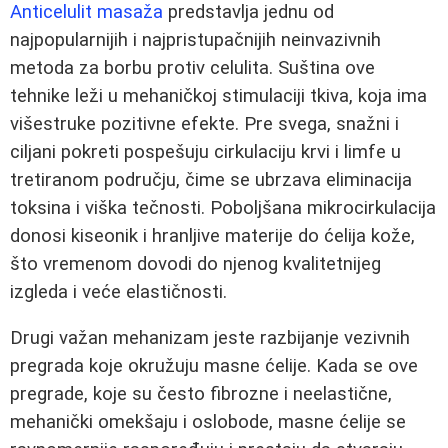
Anticelulit masaža
predstavlja jednu od
najpopularnijih i najpristupačnijih neinvazivnih
metoda za borbu protiv celulita. Suština ove
tehnike leži u mehaničkoj stimulaciji tkiva, koja ima
višestruke pozitivne efekte. Pre svega, snažni i
ciljani pokreti pospešuju cirkulaciju krvi i limfe u
tretiranom području, čime se ubrzava eliminacija
toksina i viška tečnosti. Poboljšana mikrocirkulacija
donosi kiseonik i hranljive materije do ćelija kože,
što vremenom dovodi do njenog kvalitetnijeg
izgleda i veće elastičnosti.
Drugi važan mehanizam jeste razbijanje vezivnih
pregrada koje okružuju masne ćelije. Kada se ove
pregrade, koje su često fibrozne i neelastične,
mehanički omekšaju i oslobode, masne ćelije se