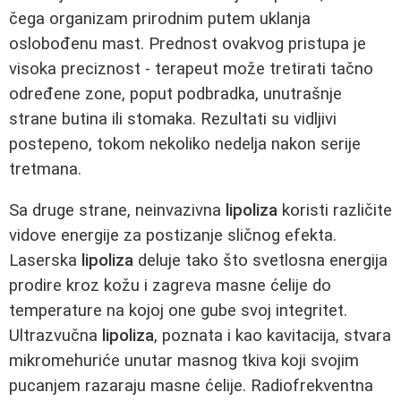
čega organizam prirodnim putem uklanja
oslobođenu mast. Prednost ovakvog pristupa je
visoka preciznost - terapeut može tretirati tačno
određene zone, poput podbradka, unutrašnje
strane butina ili stomaka. Rezultati su vidljivi
postepeno, tokom nekoliko nedelja nakon serije
tretmana.
Sa druge strane, neinvazivna
lipoliza
koristi različite
vidove energije za postizanje sličnog efekta.
Laserska
lipoliza
deluje tako što svetlosna energija
prodire kroz kožu i zagreva masne ćelije do
temperature na kojoj one gube svoj integritet.
Ultrazvučna
lipoliza
, poznata i kao kavitacija, stvara
mikromehuriće unutar masnog tkiva koji svojim
pucanjem razaraju masne ćelije. Radiofrekventna