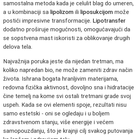
samostalna metoda kada je celulit blag do umeren,
a u kombinaciji sa
lipolizom
ili
liposukcijom
može
postići impresivne transformacije.
Lipotransfer
dodatno proširuje mogućnosti, omogućavajući da
se sopstvena mast iskoristi za oblikovanje drugih
delova tela.
Najvažnija poruka jeste da nijedan tretman, ma
koliko napredan bio, ne može zameniti zdrav način
života. Ishrana bogata hranljivim materijama,
redovna fizička aktivnost, dovoljno sna i hidratacije
čine temelj na kome svi ostali tretmani grade svoj
uspeh. Kada se ovi elementi spoje, rezultati nisu
samo estetski - oni se ogledaju i u boljem
zdravstvenom stanju, više energije i većem
samopouzdanju, što je krajnji cilj svakog putovanja