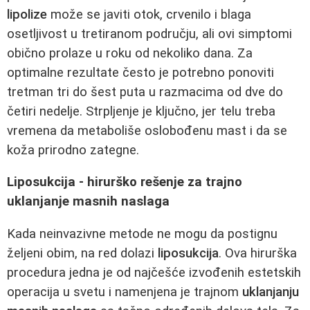
lipolize
može se javiti otok, crvenilo i blaga
osetljivost u tretiranom području, ali ovi simptomi
obično prolaze u roku od nekoliko dana. Za
optimalne rezultate često je potrebno ponoviti
tretman tri do šest puta u razmacima od dve do
četiri nedelje. Strpljenje je ključno, jer telu treba
vremena da metaboliše oslobođenu mast i da se
koža prirodno zategne.
Liposukcija - hirurško rešenje za trajno
uklanjanje masnih naslaga
Kada neinvazivne metode ne mogu da postignu
željeni obim, na red dolazi
liposukcija
. Ova hirurška
procedura jedna je od najčešće izvođenih estetskih
operacija u svetu i namenjena je trajnom
uklanjanju