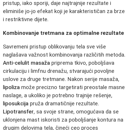
pristup, iako sporiji, daje najtrajnije rezultate i
eliminiše jo-jo efekat koji je karakterističan za brze
i restriktivne dijete.
Kombinovanje tretmana za optimalne rezultate
Savremeni pristup oblikovanju tela sve više
naglašava važnost kombinovanja različitih metoda.
Anti-celulit masaža
priprema tkivo, poboljšava
cirkulaciju i limfnu drenažu, stvarajući povoljne
uslove za druge tretmane. Nakon serije masaža,
lipoliza
može precizno targetirati preostale masne
naslage, a ukoliko je potrebno trajnije rešenje,
liposukcija
pruža dramatičnije rezultate.
Lipotransfer
, sa svoje strane, omogućava da se
uklonjena mast iskoristi za poboljšanje kontura na
drugim delovima tela, čineći ceo proces