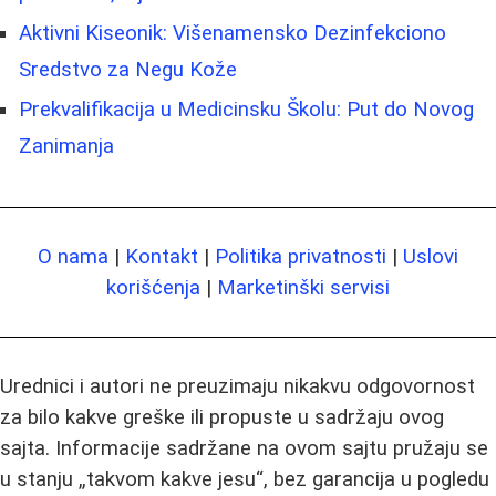
Aktivni Kiseonik: Višenamensko Dezinfekciono
Sredstvo za Negu Kože
Prekvalifikacija u Medicinsku Školu: Put do Novog
Zanimanja
O nama
|
Kontakt
|
Politika privatnosti
|
Uslovi
korišćenja
|
Marketinški servisi
Urednici i autori ne preuzimaju nikakvu odgovornost
za bilo kakve greške ili propuste u sadržaju ovog
sajta. Informacije sadržane na ovom sajtu pružaju se
u stanju „takvom kakve jesu“, bez garancija u pogledu