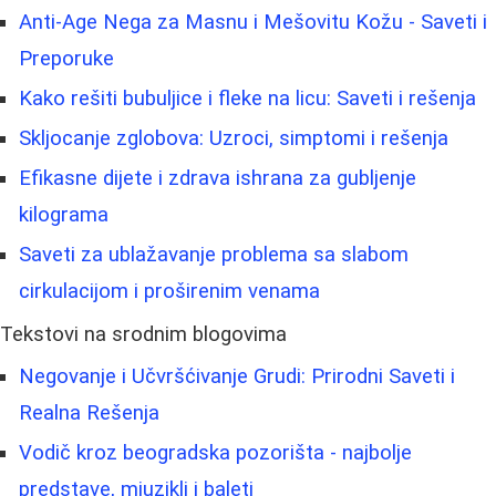
Anti-Age Nega za Masnu i Mešovitu Kožu - Saveti i
Preporuke
Kako rešiti bubuljice i fleke na licu: Saveti i rešenja
Skljocanje zglobova: Uzroci, simptomi i rešenja
Efikasne dijete i zdrava ishrana za gubljenje
kilograma
Saveti za ublažavanje problema sa slabom
cirkulacijom i proširenim venama
Tekstovi na srodnim blogovima
Negovanje i Učvršćivanje Grudi: Prirodni Saveti i
Realna Rešenja
Vodič kroz beogradska pozorišta - najbolje
predstave, mjuzikli i baleti