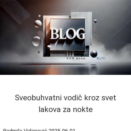
Sveobuhvatni vodič kroz svet
lakova za nokte
Radmila Vidanović
2025-06-01