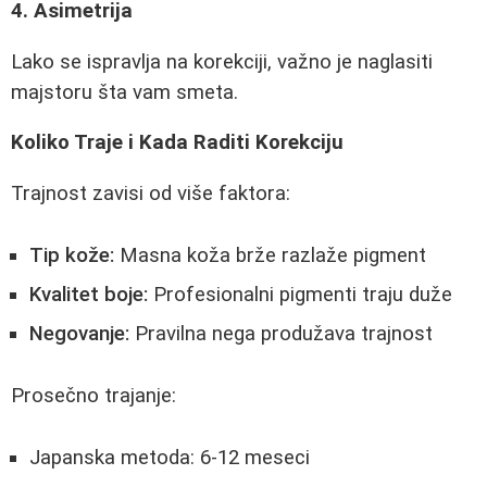
4. Asimetrija
Lako se ispravlja na korekciji, važno je naglasiti
majstoru šta vam smeta.
Koliko Traje i Kada Raditi Korekciju
Trajnost zavisi od više faktora:
Tip kože:
Masna koža brže razlaže pigment
Kvalitet boje:
Profesionalni pigmenti traju duže
Negovanje:
Pravilna nega produžava trajnost
Prosečno trajanje:
Japanska metoda: 6-12 meseci