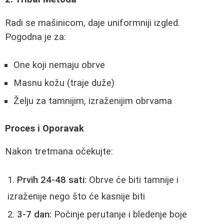
Radi se mašinicom, daje uniformniji izgled.
Pogodna je za:
One koji nemaju obrve
Masnu kožu (traje duže)
Želju za tamnijim, izraženijim obrvama
Proces i Oporavak
Nakon tretmana očekujte:
Prvih 24-48 sati:
Obrve će biti tamnije i
izraženije nego što će kasnije biti
3-7 dan:
Počinje perutanje i bledenje boje