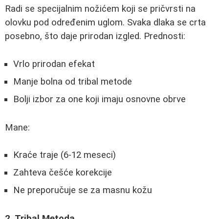
Radi se specijalnim nožićem koji se pričvrsti na
olovku pod određenim uglom. Svaka dlaka se crta
posebno, što daje prirodan izgled. Prednosti:
Vrlo prirodan efekat
Manje bolna od tribal metode
Bolji izbor za one koji imaju osnovne obrve
Mane:
Kraće traje (6-12 meseci)
Zahteva češće korekcije
Ne preporučuje se za masnu kožu
2. Tribal Metoda