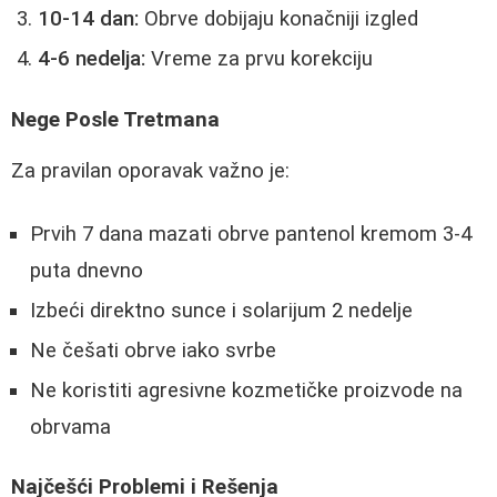
10-14 dan:
Obrve dobijaju konačniji izgled
4-6 nedelja:
Vreme za prvu korekciju
Nege Posle Tretmana
Za pravilan oporavak važno je:
Prvih 7 dana mazati obrve pantenol kremom 3-4
puta dnevno
Izbeći direktno sunce i solarijum 2 nedelje
Ne češati obrve iako svrbe
Ne koristiti agresivne kozmetičke proizvode na
obrvama
Najčešći Problemi i Rešenja