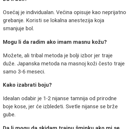
Osećaj je individualan. Većina opisuje kao neprijatno
grebanje. Koristi se lokalna anestezija koja
smanjuje bol.
Mogu li da radim ako imam masnu kožu?
Možete, ali tribal metoda je bolji izbor jer traje
duže. Japanska metoda na masnoj koži često traje
samo 3-6 meseci.
Kako izabrati boju?
Idealan odabir je 1-2 nijanse tamnija od prirodne
boje kose, jer će izbledeti. Svetle nijanse se brže
gube.
Da li mogu da skidam trajnu šminku ako mi se