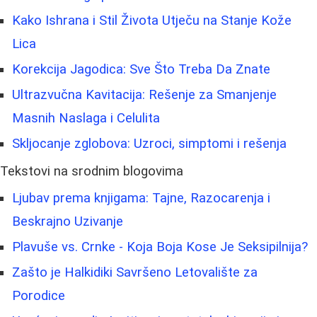
Kako Ishrana i Stil Života Utječu na Stanje Kože
Lica
Korekcija Jagodica: Sve Što Treba Da Znate
Ultrazvučna Kavitacija: Rešenje za Smanjenje
Masnih Naslaga i Celulita
Skljocanje zglobova: Uzroci, simptomi i rešenja
Tekstovi na srodnim blogovima
Ljubav prema knjigama: Tajne, Razocarenja i
Beskrajno Uzivanje
Plavuše vs. Crnke - Koja Boja Kose Je Seksipilnija?
Zašto je Halkidiki Savršeno Letovalište za
Porodice