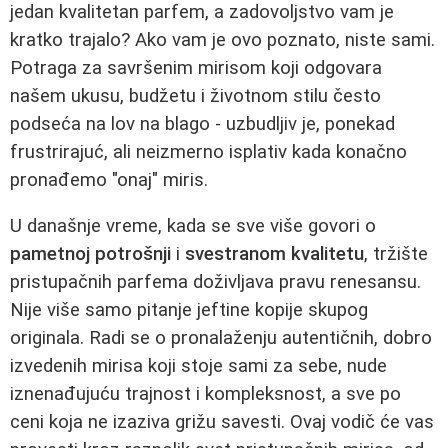
jedan kvalitetan parfem, a zadovoljstvo vam je
kratko trajalo? Ako vam je ovo poznato, niste sami.
Potraga za savršenim mirisom koji odgovara
našem ukusu, budžetu i životnom stilu često
podseća na lov na blago - uzbudljiv je, ponekad
frustrirajuć, ali neizmerno isplativ kada konačno
pronađemo "onaj" miris.
U današnje vreme, kada se sve više govori o
pametnoj potrošnji
i
svestranom kvalitetu
, tržište
pristupačnih parfema doživljava pravu renesansu.
Nije više samo pitanje jeftine kopije skupog
originala. Radi se o pronalaženju autentičnih, dobro
izvedenih mirisa koji stoje sami za sebe, nude
iznenađujuću trajnost i kompleksnost, a sve po
ceni koja ne izaziva grižu savesti. Ovaj vodič će vas