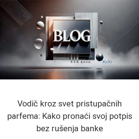
Vodič kroz svet pristupačnih
parfema: Kako pronaći svoj potpis
bez rušenja banke