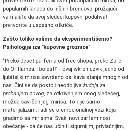
provesti kroz raznolik svet pristupačnih mirisa, od
popularnih lanaca do nišnih brendova, pružajući
vam alate da svoj sledeći kupovni poduhvat
pretvorite u uspešno otkriće.
Zašto toliko volimo da eksperimentišemo?
Psihologija iza "kupovne groznice"
"Preko deset parfema od free shopa, preko Zare
do Oriflamea... bolest!" - ovaj iskren uzvik jedne od
ljubiteljki mirisa savršeno oslikava stanje mnogih od
nas. Čini se da postoji neodoljiva
žudnja za
probanjem novog
, za otkrivanjem onog sledećeg,
možda savršenijeg, mirisa. To nije samo
materijalizam; radi se o emocionalnoj vezi koju
gradimo sa mirisima. Svaki novi parfem nosi
obećanje - da će nas učiniti sigurnijim, privlačnijim,