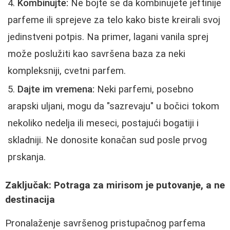
Kombinujte:
Ne bojte se da kombinujete jeftinije
parfeme ili sprejeve za telo kako biste kreirali svoj
jedinstveni potpis. Na primer, lagani vanila sprej
može poslužiti kao savršena baza za neki
kompleksniji, cvetni parfem.
Dajte im vremena:
Neki parfemi, posebno
arapski uljani, mogu da "sazrevaju" u bočici tokom
nekoliko nedelja ili meseci, postajući bogatiji i
skladniji. Ne donosite konačan sud posle prvog
prskanja.
Zaključak: Potraga za mirisom je putovanje, a ne
destinacija
Pronalaženje savršenog pristupačnog parfema