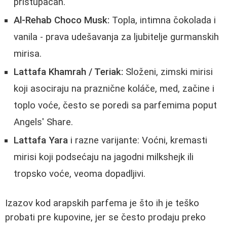
pristupačan.
Al-Rehab Choco Musk:
Topla, intimna čokolada i
vanila - prava udešavanja za ljubitelje gurmanskih
mirisa.
Lattafa Khamrah / Teriak:
Složeni, zimski mirisi
koji asociraju na praznične koláče, med, začine i
toplo voće, često se poredi sa parfemima poput
Angels' Share.
Lattafa Yara
i razne varijante: Voćni, kremasti
mirisi koji podsećaju na jagodni milkshejk ili
tropsko voće, veoma dopadljivi.
Izazov kod arapskih parfema je što ih je teško
probati pre kupovine, jer se često prodaju preko