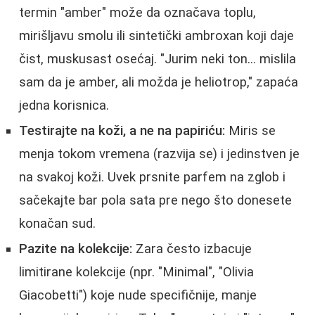
termin "amber" može da označava toplu,
mirišljavu smolu ili sintetički ambroxan koji daje
čist, muskusast osećaj. "Jurim neki ton... mislila
sam da je amber, ali možda je heliotrop," zapaća
jedna korisnica.
Testirajte na koži, a ne na papiriću:
Miris se
menja tokom vremena (razvija se) i jedinstven je
na svakoj koži. Uvek prsnite parfem na zglob i
sačekajte bar pola sata pre nego što donesete
konačan sud.
Pazite na kolekcije:
Zara često izbacuje
limitirane kolekcije (npr. "Minimal", "Olivia
Giacobetti") koje nude specifičnije, manje