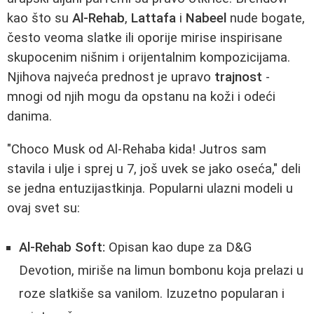
kao što su
Al-Rehab
,
Lattafa
i
Nabeel
nude bogate,
često veoma slatke ili oporije mirise inspirisane
skupocenim nišnim i orijentalnim kompozicijama.
Njihova najveća prednost je upravo
trajnost
-
mnogi od njih mogu da opstanu na koži i odeći
danima.
"Choco Musk od Al-Rehaba kida! Jutros sam
stavila i ulje i sprej u 7, još uvek se jako oseća," deli
se jedna entuzijastkinja. Popularni ulazni modeli u
ovaj svet su:
Al-Rehab Soft:
Opisan kao dupe za D&G
Devotion, miriše na limun bombonu koja prelazi u
roze slatkiše sa vanilom. Izuzetno popularan i