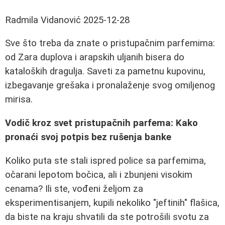
Radmila Vidanović
2025-12-28
Sve što treba da znate o pristupačnim parfemima:
od Zara duplova i arapskih uljanih bisera do
kataloških dragulja. Saveti za pametnu kupovinu,
izbegavanje grešaka i pronalaženje svog omiljenog
mirisa.
Vodič kroz svet pristupačnih parfema: Kako
pronaći svoj potpis bez rušenja banke
Koliko puta ste stali ispred police sa parfemima,
očarani lepotom bočica, ali i zbunjeni visokim
cenama? Ili ste, vođeni željom za
eksperimentisanjem, kupili nekoliko "jeftinih" flašica,
da biste na kraju shvatili da ste potrošili svotu za