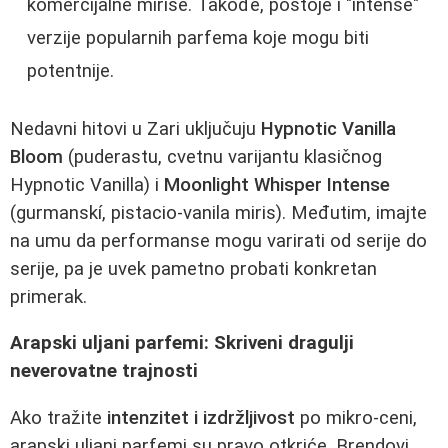
komercijalne mirise. Takođe, postoje i "intense"
verzije popularnih parfema koje mogu biti
potentnije.
Nedavni hitovi u Zari uključuju
Hypnotic Vanilla
Bloom
(puderastu, cvetnu varijantu klasičnog
Hypnotic Vanilla) i
Moonlight Whisper Intense
(gurmanskí, pistacio-vanila miris). Međutim, imajte
na umu da performanse mogu varirati od serije do
serije, pa je uvek pametno probati konkretan
primerak.
Arapski uljani parfemi: Skriveni dragulji
neverovatne trajnosti
Ako tražite
intenzitet i izdržljivost
po mikro-ceni,
arapski uljani parfemi su pravo otkriće. Brendovi