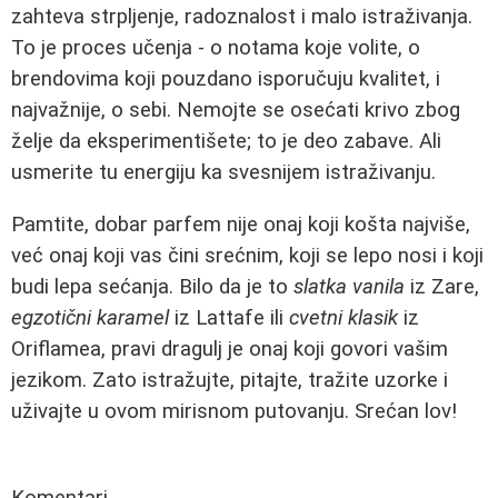
zahteva strpljenje, radoznalost i malo istraživanja.
To je proces učenja - o notama koje volite, o
brendovima koji pouzdano isporučuju kvalitet, i
najvažnije, o sebi. Nemojte se osećati krivo zbog
želje da eksperimentišete; to je deo zabave. Ali
usmerite tu energiju ka svesnijem istraživanju.
Pamtite, dobar parfem nije onaj koji košta najviše,
već onaj koji vas čini srećnim, koji se lepo nosi i koji
budi lepa sećanja. Bilo da je to
slatka vanila
iz Zare,
egzotični karamel
iz Lattafe ili
cvetni klasik
iz
Oriflamea, pravi dragulj je onaj koji govori vašim
jezikom. Zato istražujte, pitajte, tražite uzorke i
uživajte u ovom mirisnom putovanju. Srećan lov!
Komentari