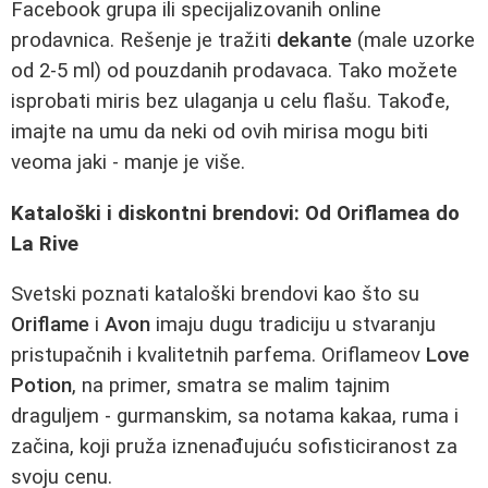
Facebook grupa ili specijalizovanih online
prodavnica. Rešenje je tražiti
dekante
(male uzorke
od 2-5 ml) od pouzdanih prodavaca. Tako možete
isprobati miris bez ulaganja u celu flašu. Takođe,
imajte na umu da neki od ovih mirisa mogu biti
veoma jaki - manje je više.
Kataloški i diskontni brendovi: Od Oriflamea do
La Rive
Svetski poznati kataloški brendovi kao što su
Oriflame
i
Avon
imaju dugu tradiciju u stvaranju
pristupačnih i kvalitetnih parfema. Oriflameov
Love
Potion
, na primer, smatra se malim tajnim
draguljem - gurmanskim, sa notama kakaa, ruma i
začina, koji pruža iznenađujuću sofisticiranost za
svoju cenu.