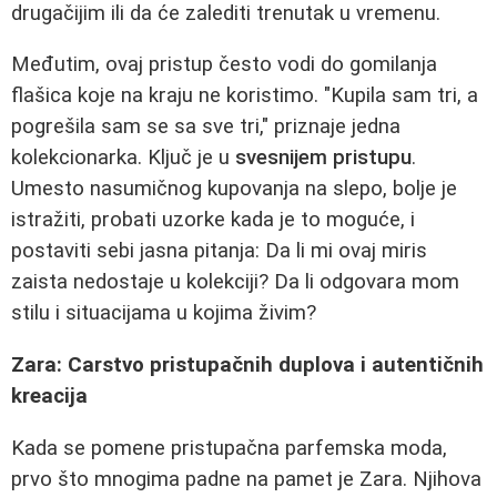
drugačijim ili da će zalediti trenutak u vremenu.
Međutim, ovaj pristup često vodi do gomilanja
flašica koje na kraju ne koristimo. "Kupila sam tri, a
pogrešila sam se sa sve tri," priznaje jedna
kolekcionarka. Ključ je u
svesnijem pristupu
.
Umesto nasumičnog kupovanja na slepo, bolje je
istražiti, probati uzorke kada je to moguće, i
postaviti sebi jasna pitanja: Da li mi ovaj miris
zaista nedostaje u kolekciji? Da li odgovara mom
stilu i situacijama u kojima živim?
Zara: Carstvo pristupačnih duplova i autentičnih
kreacija
Kada se pomene pristupačna parfemska moda,
prvo što mnogima padne na pamet je Zara. Njihova