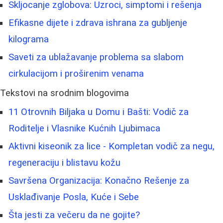
Skljocanje zglobova: Uzroci, simptomi i rešenja
Efikasne dijete i zdrava ishrana za gubljenje
kilograma
Saveti za ublažavanje problema sa slabom
cirkulacijom i proširenim venama
Tekstovi na srodnim blogovima
11 Otrovnih Biljaka u Domu i Bašti: Vodič za
Roditelje i Vlasnike Kućnih Ljubimaca
Aktivni kiseonik za lice - Kompletan vodič za negu,
regeneraciju i blistavu kožu
Savršena Organizacija: Konačno Rešenje za
Usklađivanje Posla, Kuće i Sebe
Šta jesti za večeru da ne gojite?