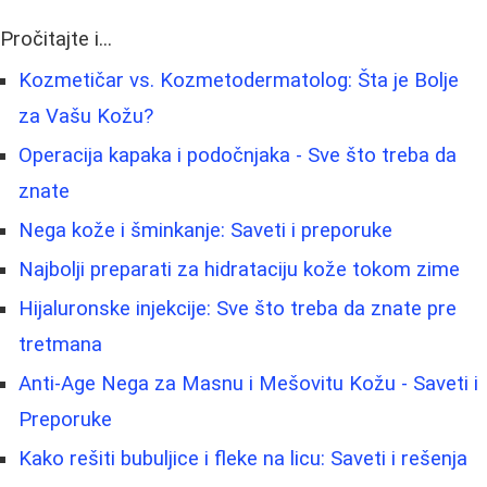
Pročitajte i...
Kozmetičar vs. Kozmetodermatolog: Šta je Bolje
za Vašu Kožu?
Operacija kapaka i podočnjaka - Sve što treba da
znate
Nega kože i šminkanje: Saveti i preporuke
Najbolji preparati za hidrataciju kože tokom zime
Hijaluronske injekcije: Sve što treba da znate pre
tretmana
Anti-Age Nega za Masnu i Mešovitu Kožu - Saveti i
Preporuke
Kako rešiti bubuljice i fleke na licu: Saveti i rešenja