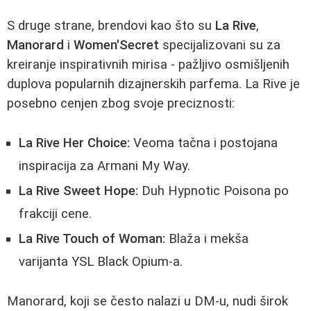
S druge strane, brendovi kao što su
La Rive
,
Manorard
i
Women'Secret
specijalizovani su za
kreiranje inspirativnih mirisa - pažljivo osmišljenih
duplova popularnih dizajnerskih parfema. La Rive je
posebno cenjen zbog svoje preciznosti:
La Rive Her Choice:
Veoma tačna i postojana
inspiracija za Armani My Way.
La Rive Sweet Hope:
Duh Hypnotic Poisona po
frakciji cene.
La Rive Touch of Woman:
Blaža i mekša
varijanta YSL Black Opium-a.
Manorard, koji se često nalazi u DM-u, nudi širok