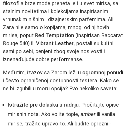
filozofija brze mode preneta je i u svet mirisa, sa
stalnim novitetima i kolekcijama inspirisanim
vrhunskim nišnim i dizajnerskim parfemima. Ali
Zara nije samo o kopijama; mnogi od njihovih
mirisa, poput
Red Temptation
(inspirisan Baccarat
Rouge 540) ili
Vibrant Leather
, postali su kultni
sami po sebi, cenjeni zbog svoje nosivosti i
iznenađujuće dobre performanse.
Međutim, izazov sa Zarom leži u
ogromnoj ponudi
i često ograničenoj dostupnosti testera. Kako se
ne bi izgubili u moru opcija? Evo nekoliko saveta:
Istražite pre dolaska u radnju:
Pročitajte opise
mirisnih nota. Ako volite tople,
amber
ili vanila
mirise, tražite upravo to. Ali budite oprezni -