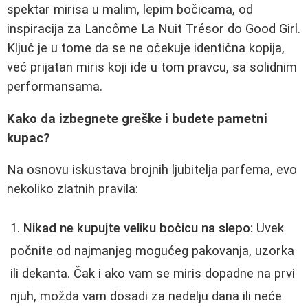
spektar mirisa u malim, lepim bočicama, od
inspiracija za Lancôme La Nuit Trésor do Good Girl.
Ključ je u tome da se ne očekuje identična kopija,
već prijatan miris koji ide u tom pravcu, sa solidnim
performansama.
Kako da izbegnete greške i budete pametni
kupac?
Na osnovu iskustava brojnih ljubitelja parfema, evo
nekoliko zlatnih pravila:
Nikad ne kupujte veliku bočicu na slepo:
Uvek
počnite od najmanjeg mogućeg pakovanja, uzorka
ili dekanta. Čak i ako vam se miris dopadne na prvi
njuh, možda vam dosadi za nedelju dana ili neće