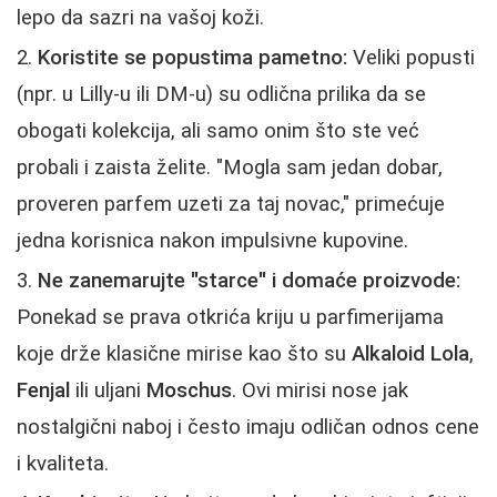
lepo da sazri na vašoj koži.
Koristite se popustima pametno:
Veliki popusti
(npr. u Lilly-u ili DM-u) su odlična prilika da se
obogati kolekcija, ali samo onim što ste već
probali i zaista želite. "Mogla sam jedan dobar,
proveren parfem uzeti za taj novac," primećuje
jedna korisnica nakon impulsivne kupovine.
Ne zanemarujte "starce" i domaće proizvode:
Ponekad se prava otkrića kriju u parfimerijama
koje drže klasične mirise kao što su
Alkaloid Lola
,
Fenjal
ili uljani
Moschus
. Ovi mirisi nose jak
nostalgični naboj i često imaju odličan odnos cene
i kvaliteta.