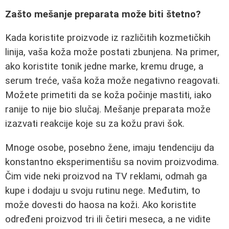
Zašto mešanje preparata može biti štetno?
Kada koristite proizvode iz različitih kozmetičkih
linija, vaša koža može postati zbunjena. Na primer,
ako koristite tonik jedne marke, kremu druge, a
serum treće, vaša koža može negativno reagovati.
Možete primetiti da se koža počinje mastiti, iako
ranije to nije bio slučaj. Mešanje preparata može
izazvati reakcije koje su za kožu pravi šok.
Mnoge osobe, posebno žene, imaju tendenciju da
konstantno eksperimentišu sa novim proizvodima.
Čim vide neki proizvod na TV reklami, odmah ga
kupe i dodaju u svoju rutinu nege. Međutim, to
može dovesti do haosa na koži. Ako koristite
određeni proizvod tri ili četiri meseca, a ne vidite