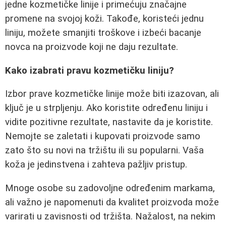
jedne kozmetičke linije i primećuju značajne
promene na svojoj koži. Takođe, koristeći jednu
liniju, možete smanjiti troškove i izbeći bacanje
novca na proizvode koji ne daju rezultate.
Kako izabrati pravu kozmetičku liniju?
Izbor prave kozmetičke linije može biti izazovan, ali
ključ je u strpljenju. Ako koristite određenu liniju i
vidite pozitivne rezultate, nastavite da je koristite.
Nemojte se zaletati i kupovati proizvode samo
zato što su novi na tržištu ili su popularni. Vaša
koža je jedinstvena i zahteva pažljiv pristup.
Mnoge osobe su zadovoljne određenim markama,
ali važno je napomenuti da kvalitet proizvoda može
varirati u zavisnosti od tržišta. Nažalost, na nekim