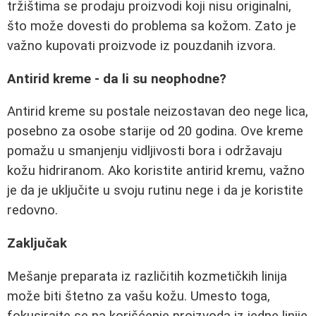
tržištima se prodaju proizvodi koji nisu originalni,
što može dovesti do problema sa kožom. Zato je
važno kupovati proizvode iz pouzdanih izvora.
Antirid kreme - da li su neophodne?
Antirid kreme su postale neizostavan deo nege lica,
posebno za osobe starije od 20 godina. Ove kreme
pomažu u smanjenju vidljivosti bora i održavaju
kožu hidriranom. Ako koristite antirid kremu, važno
je da je uključite u svoju rutinu nege i da je koristite
redovno.
Zaključak
Mešanje preparata iz različitih kozmetičkih linija
može biti štetno za vašu kožu. Umesto toga,
fokusirajte se na korišćenje proizvoda iz jedne linije