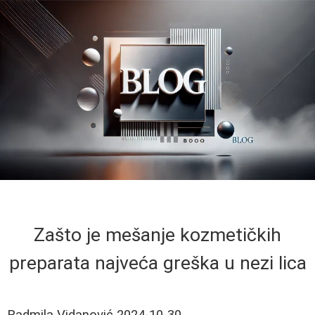
Zašto je mešanje kozmetičkih
preparata najveća greška u nezi lica
Radmila Vidanović
2024-10-30