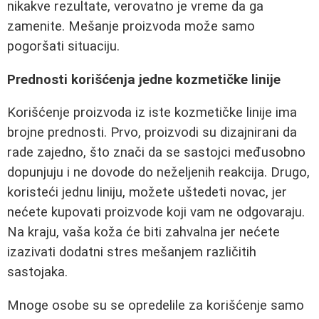
nikakve rezultate, verovatno je vreme da ga
zamenite. Mešanje proizvoda može samo
pogoršati situaciju.
Prednosti korišćenja jedne kozmetičke linije
Korišćenje proizvoda iz iste kozmetičke linije ima
brojne prednosti. Prvo, proizvodi su dizajnirani da
rade zajedno, što znači da se sastojci međusobno
dopunjuju i ne dovode do neželjenih reakcija. Drugo,
koristeći jednu liniju, možete uštedeti novac, jer
nećete kupovati proizvode koji vam ne odgovaraju.
Na kraju, vaša koža će biti zahvalna jer nećete
izazivati dodatni stres mešanjem različitih
sastojaka.
Mnoge osobe su se opredelile za korišćenje samo