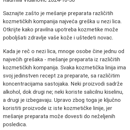
Saznajte zašto je mešanje preparata različitih
kozmetičkih kompanija najveća greška u nezi lica.
Otkrijte kako pravilna upotreba kozmetike može
poboljšati zdravlje vaše kože i uštedeti novac.
Kada je reč o nezi lica, mnoge osobe čine jednu od
najvećih grešaka - mešanje preparata iz različitih
kozmetičkih kompanija. Svaka kozmetička linija ima
svoj jedinstven recept za preparate, sa različitim
koncentracijama sastojaka. Neki proizvodi sadrže
alkohol, dok drugi ne; neki koriste salicilnu kiselinu,
a drugi je izbegavaju. Upravo zbog toga je ključno
koristiti proizvode iz iste kozmetičke linije, jer
mešanje preparata može dovesti do neželjenih
posledica.