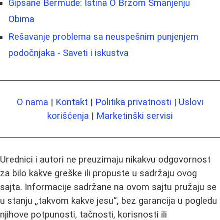
Gipsane Bermude: Istina O Brzom Smanjenju
Obima
Rešavanje problema sa neuspešnim punjenjem
podočnjaka - Saveti i iskustva
O nama
|
Kontakt
|
Politika privatnosti
|
Uslovi
korišćenja
|
Marketinški servisi
Urednici i autori ne preuzimaju nikakvu odgovornost
za bilo kakve greške ili propuste u sadržaju ovog
sajta. Informacije sadržane na ovom sajtu pružaju se
u stanju „takvom kakve jesu“, bez garancija u pogledu
njihove potpunosti, tačnosti, korisnosti ili