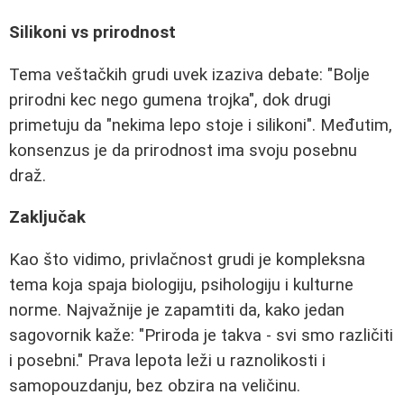
Silikoni vs prirodnost
Tema veštačkih grudi uvek izaziva debate: "Bolje
prirodni kec nego gumena trojka", dok drugi
primetuju da "nekima lepo stoje i silikoni". Međutim,
konsenzus je da prirodnost ima svoju posebnu
draž.
Zaključak
Kao što vidimo, privlačnost grudi je kompleksna
tema koja spaja biologiju, psihologiju i kulturne
norme. Najvažnije je zapamtiti da, kako jedan
sagovornik kaže: "Priroda je takva - svi smo različiti
i posebni." Prava lepota leži u raznolikosti i
samopouzdanju, bez obzira na veličinu.