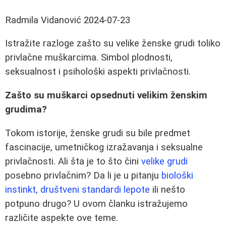
Radmila Vidanović
2024-07-23
Istražite razloge zašto su velike ženske grudi toliko
privlačne muškarcima. Simbol plodnosti,
seksualnost i psihološki aspekti privlačnosti.
Zašto su muškarci opsednuti velikim ženskim
grudima?
Tokom istorije, ženske grudi su bile predmet
fascinacije, umetničkog izražavanja i seksualne
privlačnosti. Ali šta je to što čini
velike grudi
posebno privlačnim? Da li je u pitanju
biološki
instinkt, društveni standardi lepote
ili nešto
potpuno drugo? U ovom članku istražujemo
različite aspekte ove teme.