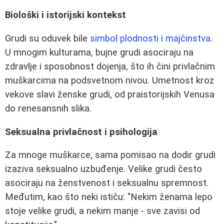
Biološki i istorijski kontekst
Grudi su oduvek bile
simbol plodnosti i majčinstva
.
U mnogim kulturama, bujne grudi asociraju na
zdravlje i sposobnost dojenja, što ih čini privlačnim
muškarcima na podsvetnom nivou. Umetnost kroz
vekove slavi ženske grudi, od praistorijskih Venusa
do renesansnih slika.
Seksualna privlačnost i psihologija
Za mnoge muškarce, sama pomisao na dodir grudi
izaziva seksualno uzbuđenje. Velike grudi često
asociraju na ženstvenost i seksualnu spremnost.
Međutim, kao što neki ističu: "Nekim ženama lepo
stoje velike grudi, a nekim manje - sve zavisi od