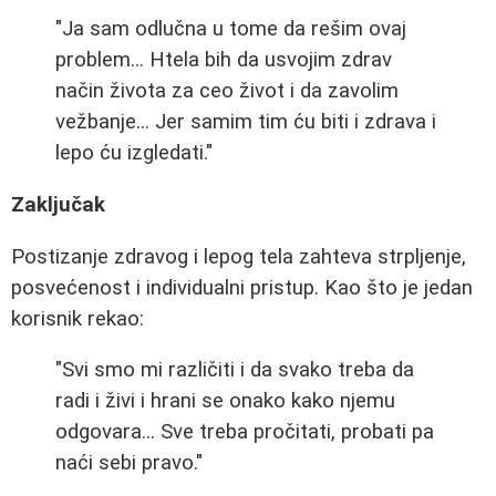
"Ja sam odlučna u tome da rešim ovaj
problem... Htela bih da usvojim zdrav
način života za ceo život i da zavolim
vežbanje... Jer samim tim ću biti i zdrava i
lepo ću izgledati."
Zaključak
Postizanje zdravog i lepog tela zahteva strpljenje,
posvećenost i individualni pristup. Kao što je jedan
korisnik rekao:
"Svi smo mi različiti i da svako treba da
radi i živi i hrani se onako kako njemu
odgovara... Sve treba pročitati, probati pa
naći sebi pravo."