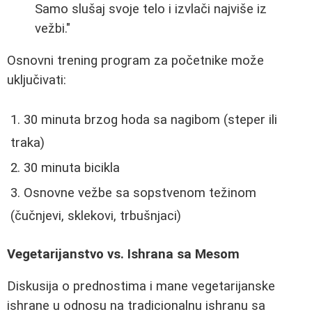
Samo slušaj svoje telo i izvlači najviše iz
vežbi."
Osnovni trening program za početnike može
uključivati:
30 minuta brzog hoda sa nagibom (steper ili
traka)
30 minuta bicikla
Osnovne vežbe sa sopstvenom težinom
(čučnjevi, sklekovi, trbušnjaci)
Vegetarijanstvo vs. Ishrana sa Mesom
Diskusija o prednostima i mane vegetarijanske
ishrane u odnosu na tradicionalnu ishranu sa