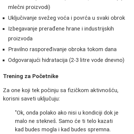
mlečni proizvodi)
Uključivanje svežeg voća i povrća u svaki obrok
Izbegavanje prerađene hrane i industrijskih
proizvoda
Pravilno raspoređivanje obroka tokom dana
Odgovarajući hidratacija (2-3 litre vode dnevno)
Trening za Početnike
Za one koji tek počinju sa fizičkom aktivnošću,
korisni saveti uključuju:
"Ok, onda polako ako nisi u kondiciji dok je
malo ne stekneš. Samo će ti telo kazati
kad budes mogla i kad budes spremna.