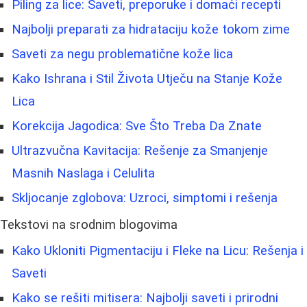
Piling za lice: Saveti, preporuke i domaći recepti
Najbolji preparati za hidrataciju kože tokom zime
Saveti za negu problematične kože lica
Kako Ishrana i Stil Života Utječu na Stanje Kože
Lica
Korekcija Jagodica: Sve Što Treba Da Znate
Ultrazvučna Kavitacija: Rešenje za Smanjenje
Masnih Naslaga i Celulita
Skljocanje zglobova: Uzroci, simptomi i rešenja
Tekstovi na srodnim blogovima
Kako Ukloniti Pigmentaciju i Fleke na Licu: Rešenja i
Saveti
Kako se rešiti mitisera: Najbolji saveti i prirodni