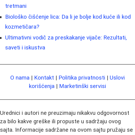
tretmani
Biološko čišćenje lica: Da li je bolje kod kuće ili kod
kozmetičara?
Ultimativni vodič za preskakanje vijače: Rezultati,
saveti i iskustva
O nama
|
Kontakt
|
Politika privatnosti
|
Uslovi
korišćenja
|
Marketinški servisi
Urednici i autori ne preuzimaju nikakvu odgovornost
za bilo kakve greške ili propuste u sadržaju ovog
sajta. Informacije sadržane na ovom sajtu pružaju se