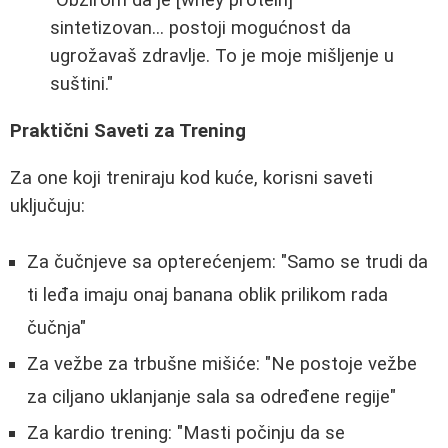
"Obzirom da je [whey protein]
sintetizovan... postoji mogućnost da
ugrožavaš zdravlje. To je moje mišljenje u
suštini."
Praktični Saveti za Trening
Za one koji treniraju kod kuće, korisni saveti
uključuju:
Za čučnjeve sa opterećenjem: "Samo se trudi da
ti leđa imaju onaj banana oblik prilikom rada
čučnja"
Za vežbe za trbušne mišiće: "Ne postoje vežbe
za ciljano uklanjanje sala sa određene regije"
Za kardio trening: "Masti počinju da se