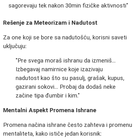
sagorevaju tek nakon 30min fizičke aktivnosti"
Rešenje za Meteorizam i Nadutost
Za one koji se bore sa nadutošću, korisni saveti
uključuju:
"Pre svega moraš ishranu da izmeniš...
Izbegavaj namirnice koje izazivaju
nadutost kao što su pasulj, grašak, kupus,
gazirani sokovi... Probaj da dodaš neke
začine tipa đumbir i kim."
Mentalni Aspekt Promena Ishrane
Promena načina ishrane često zahteva i promenu
mentaliteta, kako ističe jedan korisnik: