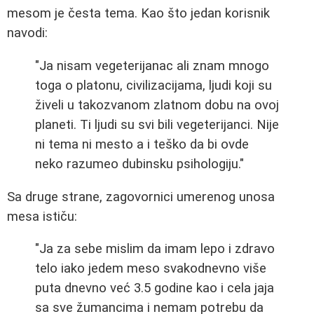
mesom je česta tema. Kao što jedan korisnik
navodi:
"Ja nisam vegeterijanac ali znam mnogo
toga o platonu, civilizacijama, ljudi koji su
živeli u takozvanom zlatnom dobu na ovoj
planeti. Ti ljudi su svi bili vegeterijanci. Nije
ni tema ni mesto a i teško da bi ovde
neko razumeo dubinsku psihologiju."
Sa druge strane, zagovornici umerenog unosa
mesa ističu:
"Ja za sebe mislim da imam lepo i zdravo
telo iako jedem meso svakodnevno više
puta dnevno već 3.5 godine kao i cela jaja
sa sve žumancima i nemam potrebu da