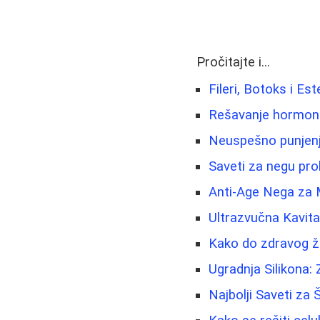
Pročitajte i...
Fileri, Botoks i Es
Rešavanje hormonski
Neuspešno punjenje
Saveti za negu pro
Anti-Age Nega za 
Ultrazvučna Kavita
Kako do zdravog živ
Ugradnja Silikona: Z
Najbolji Saveti za