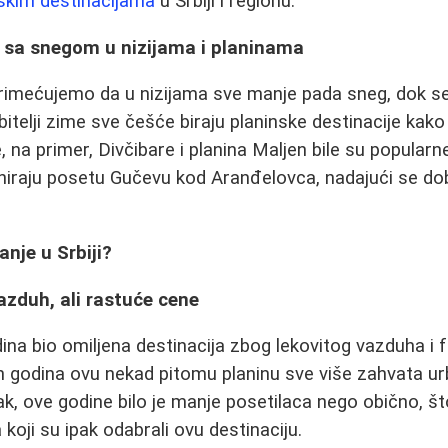
mskim destinacijama
u Srbiji i regionu.
a sa snegom u nizijama i planinama
primećujemo da u nizijama sve manje pada sneg, dok s
ubitelji zime sve češće biraju planinske destinacije kako
 na primer, Divčibare i planina Maljen bile su popularn
niraju posetu Gučevu kod Aranđelovca, nadajući se 
anje u Srbiji?
vazduh, ali rastuće cene
dina bio omiljena destinacija zbog lekovitog vazduha i 
 godina ovu nekad pitomu planinu sve više zahvata urb
pak, ove godine bilo je manje posetilaca nego obično, š
koji su ipak odabrali ovu destinaciju.