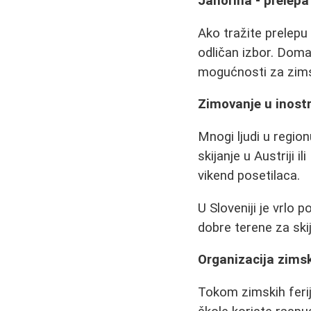
Jahorina - prelepa
Ako tražite prelepu
odličan izbor. Doma
mogućnosti za zims
Zimovanje u inostra
Mnogi ljudi u regio
skijanje u Austriji il
vikend posetilaca.
U Sloveniji je vrlo 
dobre terene za ski
Organizacija zims
Tokom zimskih feri