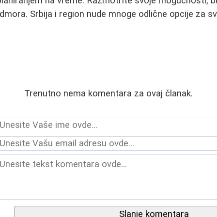
planiranjem na vreme. Razmotrite svoje mogućnosti, b
dmora. Srbija i region nude mnoge odlične opcije za sva
Trenutno nema komentara za ovaj članak.
Slanje komentara