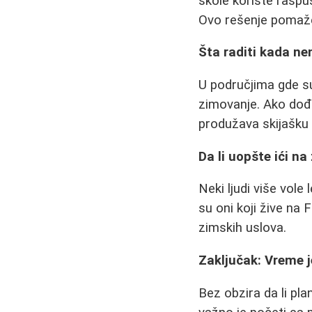
škole koriste raspu
Ovo rešenje pomaže 
Šta raditi kada n
U područjima gde su
zimovanje. Ako dođe
produžava skijašku
Da li uopšte ići n
Neki ljudi više vol
su oni koji žive na
zimskih uslova.
Zaključak: Vreme 
Bez obzira da li pla