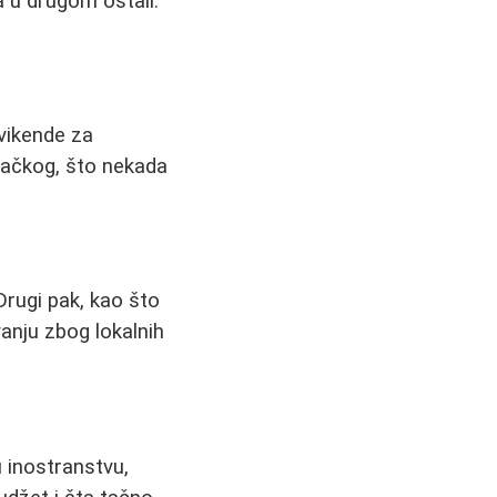
a u drugom ostali.
 vikende za
tačkog, što nekada
Drugi pak, kao što
anju zbog lokalnih
u inostranstvu,