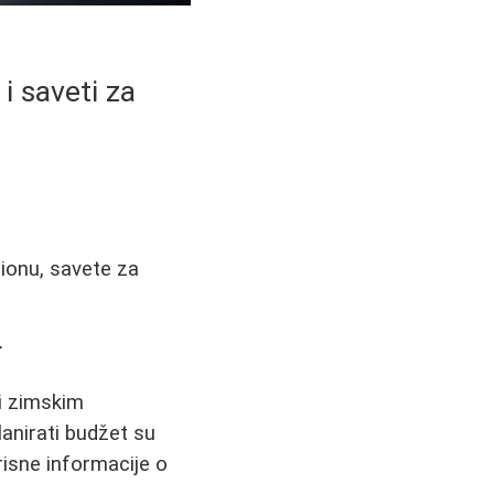
 i saveti za
gionu, savete za
r
 i zimskim
planirati budžet su
isne informacije o