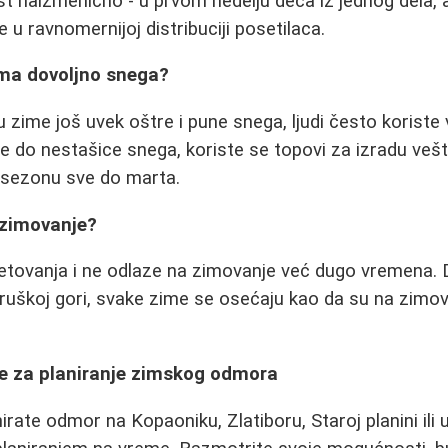
st naizmenično - u prvom nedelju deca iz jednog dela, 
u ravnomernijoj distribuciji posetilaca.
ema dovoljno snega?
 zime još uvek oštre i pune snega, ljudi često koriste
 do nestašice snega, koriste se topovi za izradu veš
 sezonu sve do marta.
a zimovanje?
e letovanja i ne odlaze na zimovanje već dugo vremena. 
 Fruškoj gori, svake zime se osećaju kao da su na zimov
je za planiranje zimskog odmora
nirate odmor na Kopaoniku, Zlatiboru, Staroj planini ili 