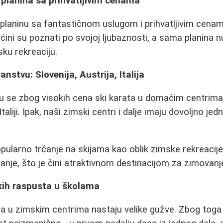
 planina sa prihvatljivim cenama
 planinu sa fantastičnom uslugom i prihvatljivim cenam
ćini su poznati po svojoj ljubaznosti, a sama planina 
ku rekreaciju.
nstvu: Slovenija, Austrija, Italija
nu se zbog visokih cena ski karata u domaćim centrima
i Italiji. Ipak, naši zimski centri i dalje imaju dovoljno je
popularno trčanje na skijama kao oblik zimske rekreacije.
janje, što je čini atraktivnom destinacijom za zimovanj
kih raspusta u školama
ja u zimskim centrima nastaju velike gužve. Zbog toga