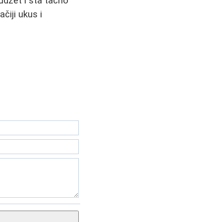
udžet i šta tačno
čiji ukus i