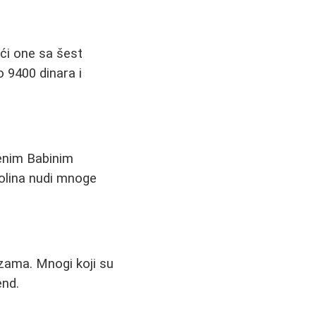
ući one sa šest
 9400 dinara i
venim Babinim
kolina nudi mnoge
zama. Mnogi koji su
end.