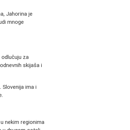
a, Jahorina je
nudi mnoge
 odlučuju za
dnodnevnih skijaša i
 Slovenija ima i
e.
 u nekim regionima