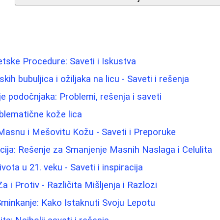
tetske Procedure: Saveti i Iskustva
h bubuljica i ožiljaka na licu - Saveti i rešenja
 podočnjaka: Problemi, rešenja i saveti
blematične kože lica
Masnu i Mešovitu Kožu - Saveti i Preporuke
cija: Rešenje za Smanjenje Masnih Naslaga i Celulita
ota u 21. veku - Saveti i inspiracija
a i Protiv - Različita Mišljenja i Razlozi
 Šminkanje: Kako Istaknuti Svoju Lepotu