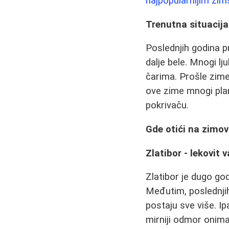
najpopularnijim zi
Trenutna situacij
Poslednjih godina 
dalje bele. Mnogi lj
čarima. Prošle zime,
ove zime mnogi pla
pokrivaču.
Gde otići na zimov
Zlatibor - lekovit 
Zlatibor je dugo go
Međutim, poslednjih
postaju sve više. I
mirniji odmor onima 