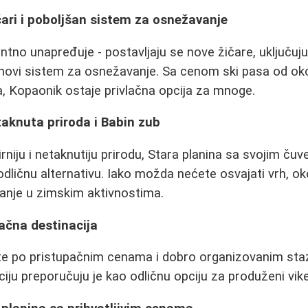
čari i poboljšan sistem za osnežavanje
tno unapređuje - postavljaju se nove žičare, uključuj
 novi sistem za osnežavanje. Sa cenom ski pasa od oko
, Kopaonik ostaje privlačna opcija za mnoge.
taknuta priroda i Babin zub
rniju i netaknutiju prirodu, Stara planina sa svojim ču
dličnu alternativu. Iako možda nećete osvajati vrh, o
anje u zimskim aktivnostima.
pačna destinacija
te po pristupačnim cenama i dobro organizovanim sta
ciju preporučuju je kao odličnu opciju za produženi vik