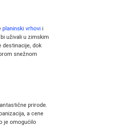
e
planinski vrhovi
i
 bi uživali u zimskim
e destinacije, dok
dobrom snežnom
fantastične prirode.
anizacija, a cene
to je omogućilo