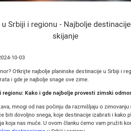
 Srbiji i regionu - Najbolje destinacije
skijanje
2024-10-03
or? Otkrijte najbolje planinske destinacije u Srbiji i re
arata i gde je najbolje snage ove zime.
 i regionu: Kako i gde najbolje provesti zimski odmo
žava, mnogi od nas počinju da razmišljaju o zimovanju
će biti dovoljno snega, koje destinacije izabrati i kako 
ja koja nas muče. U ovom članku ćemo vam pružiti kor