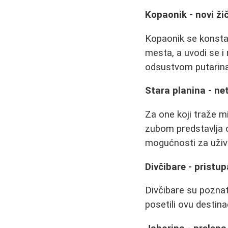
Kopaonik - novi ži
Kopaonik se konstan
mesta, a uvodi se i
odsustvom putarina
Stara planina - ne
Za one koji traže mi
zubom predstavlja o
mogućnosti za uživ
Divčibare - pristu
Divčibare su pozna
posetili ovu destina