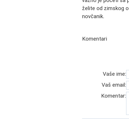
važno je početi sa 
želite od zimskog o
novčanik.
Komentari
Vaše ime:
Vaš email:
Komentar: