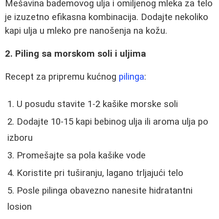
Mešavina bademovog ulja i omiljenog mleka za telo
je izuzetno efikasna kombinacija. Dodajte nekoliko
kapi ulja u mleko pre nanošenja na kožu.
2. Piling sa morskom soli i uljima
Recept za pripremu kućnog
pilinga
:
U posudu stavite 1-2 kašike morske soli
Dodajte 10-15 kapi bebinog ulja ili aroma ulja po
izboru
Promešajte sa pola kašike vode
Koristite pri tuširanju, lagano trljajući telo
Posle pilinga obavezno nanesite hidratantni
losion