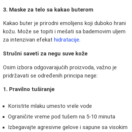
3. Maske za telo sa kakao buterom
Kakao buter je prirodni emolijens koji duboko hrani
kožu. Može se topiti i mešati sa bademovim uljem
za intenzivan efekat
hidratacije
.
Stručni saveti za negu suve kože
Osim izbora odgovarajućih proizvoda, važno je
pridržavati se određenih principa nege:
1. Pravilno tuširanje
Koristite mlaku umesto vrele vode
Ograničite vreme pod tušem na 5-10 minuta
Izbegavajte agresivne gelove i sapune sa visokim