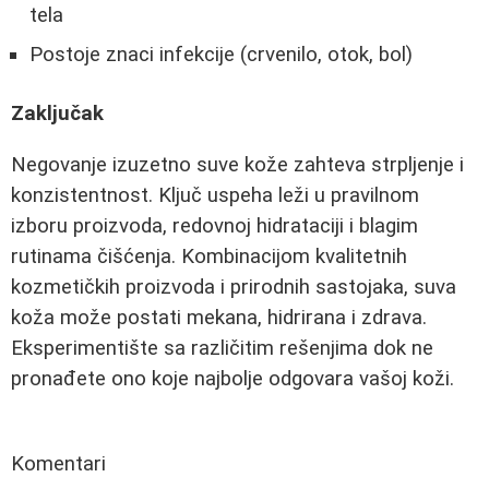
tela
Postoje znaci infekcije (crvenilo, otok, bol)
Zaključak
Negovanje izuzetno suve kože zahteva strpljenje i
konzistentnost. Ključ uspeha leži u pravilnom
izboru proizvoda, redovnoj hidrataciji i blagim
rutinama čišćenja. Kombinacijom kvalitetnih
kozmetičkih proizvoda i prirodnih sastojaka, suva
koža može postati mekana, hidrirana i zdrava.
Eksperimentište sa različitim rešenjima dok ne
pronađete ono koje najbolje odgovara vašoj koži.
Komentari