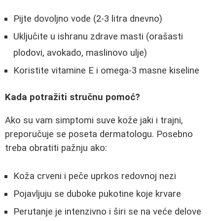
Pijte dovoljno vode (2-3 litra dnevno)
Uključite u ishranu zdrave masti (orašasti
plodovi, avokado, maslinovo ulje)
Koristite vitamine E i omega-3 masne kiseline
Kada potražiti stručnu pomoć?
Ako su vam simptomi suve kože jaki i trajni,
preporučuje se poseta dermatologu. Posebno
treba obratiti pažnju ako:
Koža crveni i peče uprkos redovnoj nezi
Pojavljuju se duboke pukotine koje krvare
Perutanje je intenzivno i širi se na veće delove