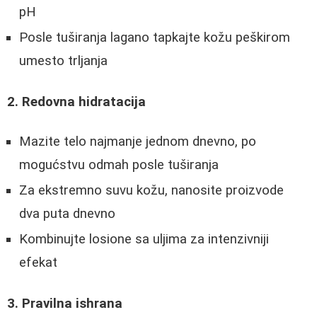
pH
Posle tuširanja lagano tapkajte kožu peškirom
umesto trljanja
2. Redovna hidratacija
Mazite telo najmanje jednom dnevno, po
mogućstvu odmah posle tuširanja
Za ekstremno suvu kožu, nanosite proizvode
dva puta dnevno
Kombinujte losione sa uljima za intenzivniji
efekat
3. Pravilna ishrana