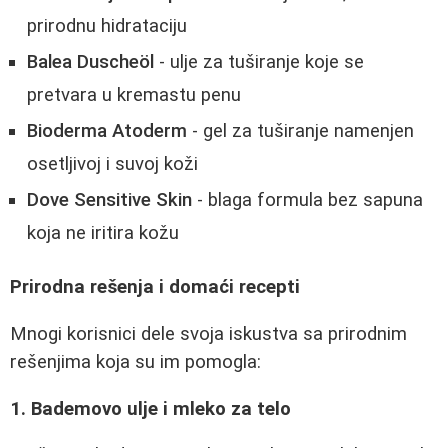
prirodnu hidrataciju
Balea Duscheöl
- ulje za tuširanje koje se
pretvara u kremastu penu
Bioderma Atoderm
- gel za tuširanje namenjen
osetljivoj i suvoj koži
Dove Sensitive Skin
- blaga formula bez sapuna
koja ne iritira kožu
Prirodna rešenja i domaći recepti
Mnogi korisnici dele svoja iskustva sa prirodnim
rešenjima koja su im pomogla:
1. Bademovo ulje i mleko za telo