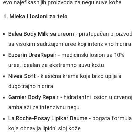
evo najefikasnijih proizvoda za negu suve kože:
1. Mleka i losioni za telo
Balea Body Milk sa ureom
- pristupačan proizvod
sa visokim sadržajem uree koji intenzivno hidrira
Eucerin UreaRepair
- medicinski losion sa 10%
uree, idealan za ekstremno suvu kožu
Nivea Soft
- klasična krema koja brzo upija a
dugotrajno hidrira
Garnier Body Repair
- hidratantni losion u crvenoj
ambalaži za intenzivnu negu
La Roche-Posay Lipikar Baume
- bogata formula
koja obnavlja lipidni sloj kože