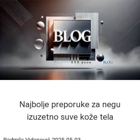
Najbolje preporuke za negu
izuzetno suve kože tela
Radmila Vidanović
2025-05-03