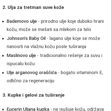
2. Ulja za tretman suve kože
Bademovo ulje
- prirodno ulje koje duboko hrani
kožu, može se mešati sa mlekom za telo
Johnson's Baby Oil
- lagano ulje koje se može
nanositi na vlažnu kožu posle tuširanja
Maslinovo ulje
- tradicionalno rešenje za suvu i
ispucalu kožu
Ulje arganovog oraščića
- bogato vitaminom E,
odlično za regeneraciju
3. Kupke i gelovi za tuširanje
Eucerin Uljana kupka
- ne isušuje kožu, održava