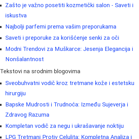
Zašto je važno posetiti kozmetički salon - Saveti i
iskustva
Najbolji parfemi prema vašim preporukama
Saveti i preporuke za korišćenje senki za oči
Modni Trendovi za Muškarce: Jesenja Elegancija i
Nonšalantnost
Tekstovi na srodnim blogovima
Sveobuhvatni vodič kroz tretmane kože i estetsku
hirurgiju
Bapske Mudrosti i Trudnoća: Između Sujeverja i
Zdravog Razuma
Kompletan vodič za negu i ukrašavanje noktiju
LPG Tretmani Protiv Celulita: Kompletna Analiza i