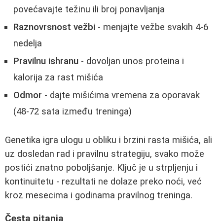
povećavajte težinu ili broj ponavljanja
Raznovrsnost vežbi
- menjajte vežbe svakih 4-6
nedelja
Pravilnu ishranu
- dovoljan unos proteina i
kalorija za rast mišića
Odmor
- dajte mišićima vremena za oporavak
(48-72 sata između treninga)
Genetika igra ulogu u obliku i brzini rasta mišića, ali
uz dosledan rad i pravilnu strategiju, svako može
postići znatno poboljšanje. Ključ je u strpljenju i
kontinuitetu - rezultati ne dolaze preko noći, već
kroz mesecima i godinama pravilnog treninga.
Česta pitanja