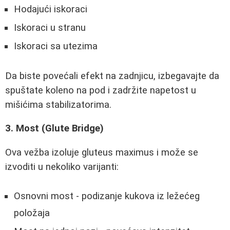
Hodajući iskoraci
Iskoraci u stranu
Iskoraci sa utezima
Da biste povećali efekt na zadnjicu, izbegavajte da
spuštate koleno na pod i zadržite napetost u
mišićima stabilizatorima.
3. Most (Glute Bridge)
Ova vežba izoluje gluteus maximus i može se
izvoditi u nekoliko varijanti:
Osnovni most - podizanje kukova iz ležećeg
položaja