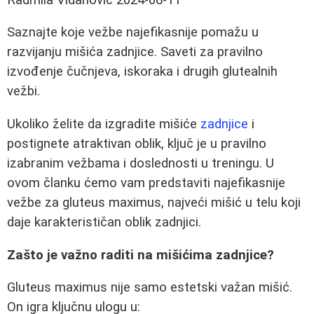
Saznajte koje vežbe najefikasnije pomažu u
razvijanju mišića zadnjice. Saveti za pravilno
izvođenje čučnjeva, iskoraka i drugih glutealnih
vežbi.
Ukoliko želite da izgradite mišiće
zadnjice
i
postignete atraktivan oblik, ključ je u pravilno
izabranim vežbama i doslednosti u treningu. U
ovom članku ćemo vam predstaviti najefikasnije
vežbe za gluteus maximus, najveći mišić u telu koji
daje karakterističan oblik zadnjici.
Zašto je važno raditi na mišićima zadnjice?
Gluteus maximus nije samo estetski važan mišić.
On igra ključnu ulogu u: