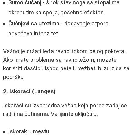
Sumo čučanj
- širok stav noga sa stopalima
okrenutim ka spolja, posebno efektan
Čučnjevi sa utezima
- dodavanje otpora
povećava intenzitet
Važno je držati leđa ravno tokom celog pokreta.
Ako imate problema sa ravnotežom, možete
koristiti dasčicu ispod peta ili vežbati blizu zida za
podršku.
2. Iskoraci (Lunges)
Iskoraci su izvanredna vežba koja pored zadnjice
radi i na butinama. Varijante uključuju:
Iskorak u mestu