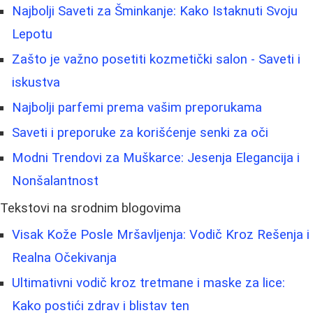
Najbolji Saveti za Šminkanje: Kako Istaknuti Svoju
Lepotu
Zašto je važno posetiti kozmetički salon - Saveti i
iskustva
Najbolji parfemi prema vašim preporukama
Saveti i preporuke za korišćenje senki za oči
Modni Trendovi za Muškarce: Jesenja Elegancija i
Nonšalantnost
Tekstovi na srodnim blogovima
Visak Kože Posle Mršavljenja: Vodič Kroz Rešenja i
Realna Očekivanja
Ultimativni vodič kroz tretmane i maske za lice:
Kako postići zdrav i blistav ten