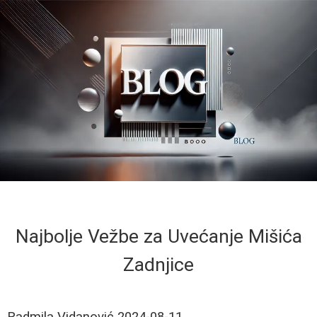
Najbolje Vežbe za Uvećanje Mišića
Zadnjice
Radmila Vidanović
2024-08-11