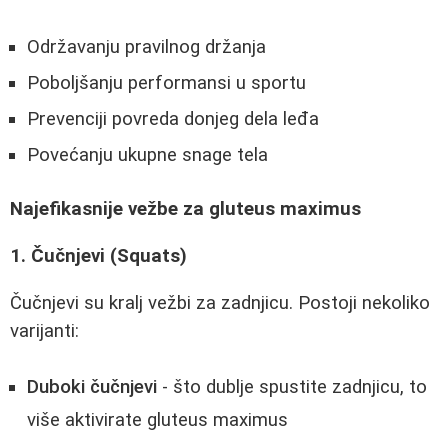
Održavanju pravilnog držanja
Poboljšanju performansi u sportu
Prevenciji povreda donjeg dela leđa
Povećanju ukupne snage tela
Najefikasnije vežbe za gluteus maximus
1. Čučnjevi (Squats)
Čučnjevi su kralj vežbi za zadnjicu. Postoji nekoliko
varijanti:
Duboki čučnjevi
- što dublje spustite zadnjicu, to
više aktivirate gluteus maximus