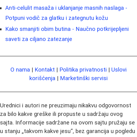
Anti-celulit masaža i uklanjanje masnih naslaga -
Potpuni vodič za glatku i zategnutu kožu
Kako smanjiti obim butina - Naučno potkrijepljeni
saveti za ciljano zatezanje
O nama
|
Kontakt
|
Politika privatnosti
|
Uslovi
korišćenja
|
Marketinški servisi
Urednici i autori ne preuzimaju nikakvu odgovornost
za bilo kakve greške ili propuste u sadržaju ovog
sajta. Informacije sadržane na ovom sajtu pružaju se
u stanju „takvom kakve jesu“, bez garancija u pogledu