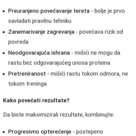
Preuranjeno povećavanje tereta
- bolje je prvo
savladati pravilnu tehniku
Zanemarivanje zagrevanja
- povećava rizik od
povreda
Neodgovarajuća ishrana
- mišići ne mogu da
rastu bez odgovarajućeg unosa proteina
Pretreniranost
- mišići rastu tokom odmora, ne
tokom treninga
Kako povećati rezultate?
Da biste maksimizirali rezultate, kombinujte:
Progresivno opterećenje
- postepeno