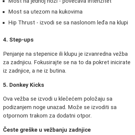
Most na jednoj nozi - povećava intenzitet
Most sa utezom na kukovima
Hip Thrust - izvodi se sa naslonom leđa na klupi
4. Step-ups
Penjanje na stepenice ili klupu je izvanredna vežba
za zadnjicu. Fokusirajte se na to da pokret inicirate
iz zadnjice, a ne iz butina.
5. Donkey Kicks
Ova vežba se izvodi u klečećem položaju sa
podizanjem noge unazad. Može se izvoditi sa
otpornom trakom za dodatni otpor.
Česte greške u vežbanju zadnjice