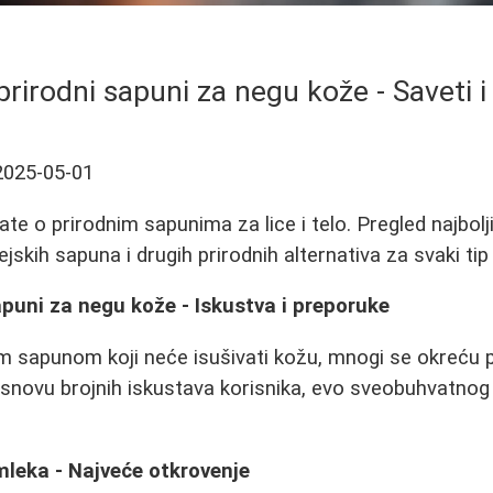
 prirodni sapuni za negu kože - Saveti i
2025-05-01
ate o prirodnim sapunima za lice i telo. Pregled najbol
skih sapuna i drugih prirodnih alternativa za svaki tip
sapuni za negu kože - Iskustva i preporuke
im sapunom koji neće isušivati kožu, mnogi se okreću 
snovu brojnih iskustava korisnika, evo sveobuhvatnog
mleka - Najveće otkrovenje