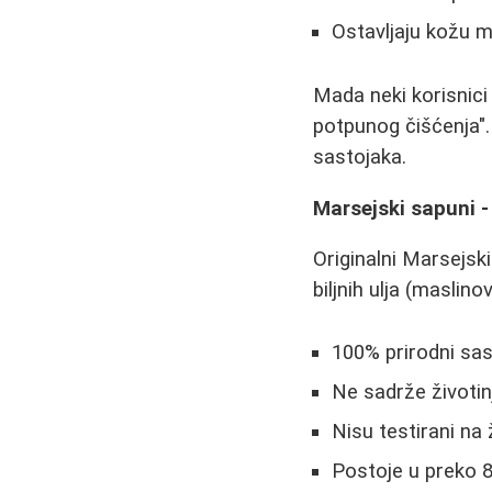
Ostavljaju kožu
Mada neki korisnici
potpunog čišćenja".
sastojaka.
Marsejski sapuni -
Originalni Marsejsk
biljnih ulja (maslin
100% prirodni sa
Ne sadrže životin
Nisu testirani na
Postoje u preko 80