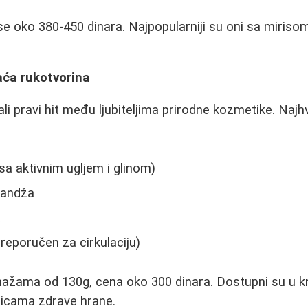
se oko 380-450 dinara. Najpopularniji su oni sa mirisom
aća rukotvorina
li pravi hit među ljubiteljima prirodne kozmetike. Najhv
sa aktivnim ugljem i glinom)
randža
a
eporučen za cirkulaciju)
mažama od 130g, cena oko 300 dinara. Dostupni su u k
nicama zdrave hrane.