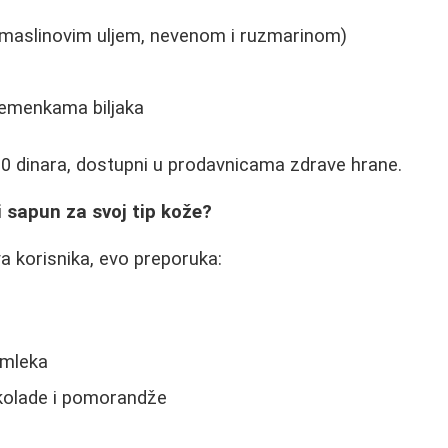
 maslinovim uljem, nevenom i ruzmarinom)
semenkama biljaka
0 dinara, dostupni u prodavnicama zdrave hrane.
i sapun za svoj tip kože?
 korisnika, evo preporuka:
 mleka
kolade i pomorandže