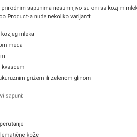
m prirodnim sapunima nesumnjivo su oni sa kozjim mle
co Product-a nude nekoliko varijanti:
d kozjeg mleka
kom meda
om
m kvascem
kukuruznim grižem ili zelenom glinom
vi sapuni:
perutanje
lematične kože