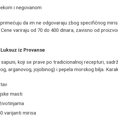
 mekom i negovanom
 primećuju da im ne odgovaraju zbog specifičnog mirisa
 Cene variraju od 70 do 400 dinara, zavisno od proizvo
 Luksuz iz Provanse
i sapuni, koji se prave po tradicionalnoj recepturi, s
ovog, arganovog, jojobinog) i pepela morskog bilja. Karak
stav
jske masti
 životinjama
 varijanti mirisa