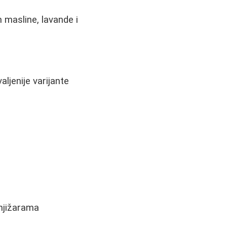
 masline, lavande i
aljenije varijante
njižarama