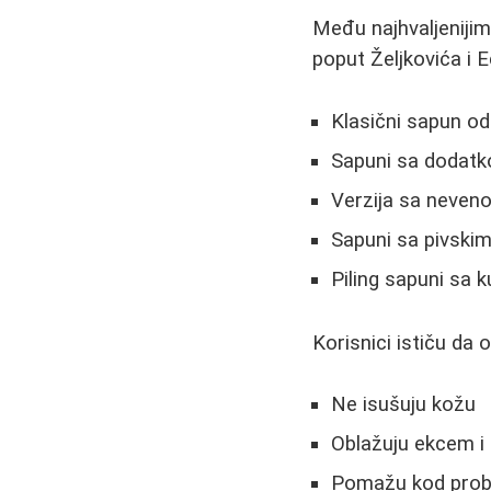
Među najhvaljeniji
poput Željkovića i E
Klasični sapun o
Sapuni sa dodat
Verzija sa neven
Sapuni sa pivski
Piling sapuni sa 
Korisnici ističu da o
Ne isušuju kožu
Oblažuju ekcem i 
Pomažu kod prob