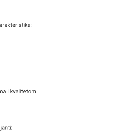
arakteristike:
ima i kvalitetom
anti: