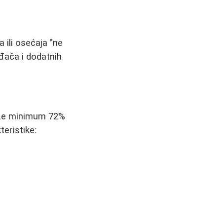
 ili osećaja "ne
đača i dodatnih
adrže minimum 72%
teristike: