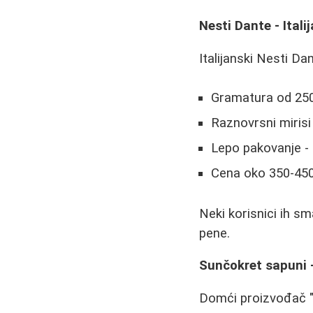
Nesti Dante - Itali
Italijanski Nesti Da
Gramatura od 25
Raznovrsni mirisi
Lepo pakovanje - 
Cena oko 350-450
Neki korisnici ih sm
pene.
Sunčokret sapuni -
Domći proizvođač "S