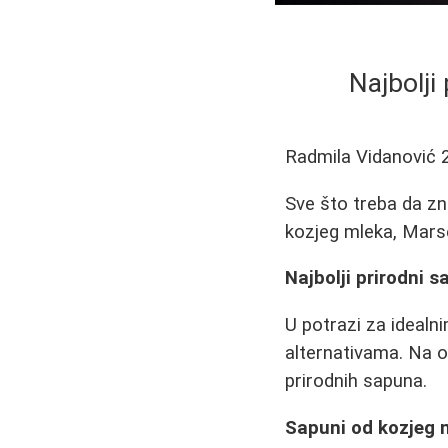
Najbolji
Radmila Vidanović
Sve što treba da zn
kozjeg mleka, Marsej
Najbolji prirodni 
U potrazi za idealn
alternativama. Na o
prirodnih sapuna.
Sapuni od kozjeg 