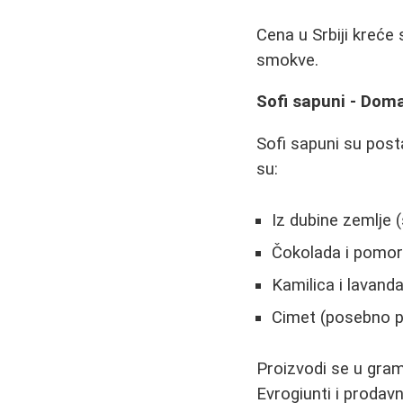
Cena u Srbiji kreće 
smokve.
Sofi sapuni - Dom
Sofi sapuni su posta
su:
Iz dubine zemlje (
Čokolada i pomo
Kamilica i lavand
Cimet (posebno pr
Proizvodi se u gra
Evrogiunti i prodav