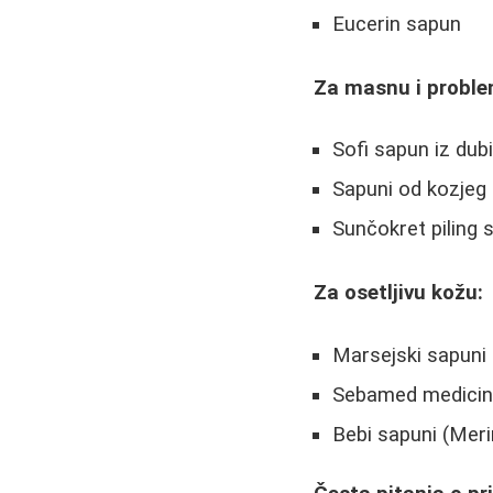
Eucerin sapun
Za masnu i proble
Sofi sapun iz dub
Sapuni od kozjeg
Sunčokret piling 
Za osetljivu kožu:
Marsejski sapuni
Sebamed medicin
Bebi sapuni (Mer