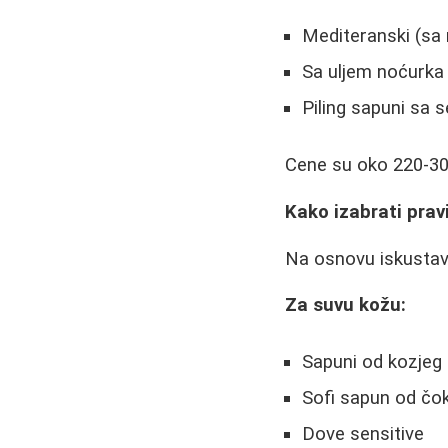
Mediteranski (sa
Sa uljem noćurka
Piling sapuni sa 
Cene su oko 220-30
Kako izabrati prav
Na osnovu iskustava
Za suvu kožu:
Sapuni od kozjeg
Sofi sapun od čo
Dove sensitive