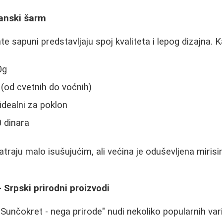
janski šarm
nte sapuni predstavljaju spoj kvaliteta i lepog dizajna. K
0g
 (od cvetnih do voćnih)
idealni za poklon
 dinara
atraju malo isušujućim, ali većina je oduševljena miris
 Srpski prirodni proizvodi
unčokret - nega prirode" nudi nekoliko popularnih varij