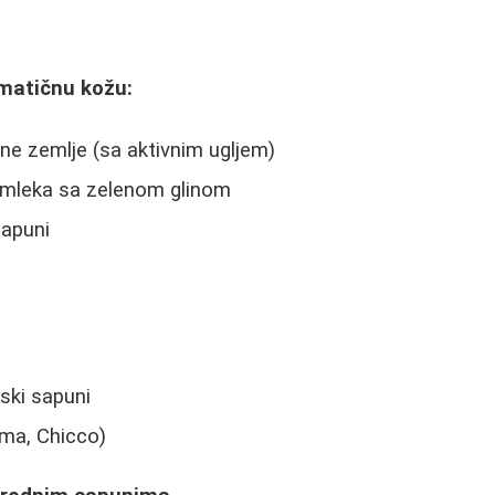
matičnu kožu:
ine zemlje (sa aktivnim ugljem)
 mleka sa zelenom glinom
sapuni
ski sapuni
ima, Chicco)