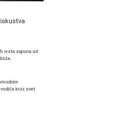
 iskustva
jih vrsta sapuna od
 kože.
prirodnim
 vodiča kroz svet