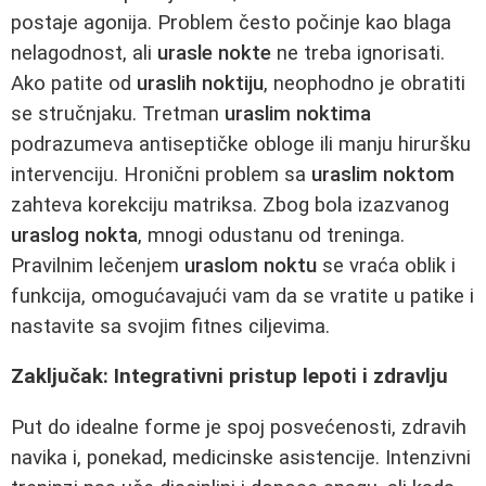
postaje agonija. Problem često počinje kao blaga
nelagodnost, ali
urasle nokte
ne treba ignorisati.
Ako patite od
uraslih noktiju
, neophodno je obratiti
se stručnjaku. Tretman
uraslim noktima
podrazumeva antiseptičke obloge ili manju hiruršku
intervenciju. Hronični problem sa
uraslim noktom
zahteva korekciju matriksa. Zbog bola izazvanog
uraslog nokta
, mnogi odustanu od treninga.
Pravilnim lečenjem
uraslom noktu
se vraća oblik i
funkcija, omogućavajući vam da se vratite u patike i
nastavite sa svojim fitnes ciljevima.
Zaključak: Integrativni pristup lepoti i zdravlju
Put do idealne forme je spoj posvećenosti, zdravih
navika i, ponekad, medicinske asistencije. Intenzivni