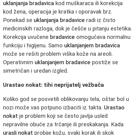
uklanjanja bradavica
kod muškaraca ili korekcija
kod žena, operacija je kratka i oporavak brz.
Ponekad se
uklanjanja bradavice
radi iz čisto
medicinskih razloga, dok je češće u pitanju estetika.
Korekcija uvučene
bradavice
omogućava normalnu
funkciju i higijenu. Samo
uklanjanjem bradavica
može se rešiti problem viška kože na areoli.
Operativnim
uklanjanjem bradavice
postiže se
simetričan i uredan izgled.
Urastao nokat: tihi neprijatelj vežbača
Koliko god se posvetili oblikovanju tela, oštar bol u
nozi može vas potpuno izbaciti iz takta.
Urastao
nokat
je problem koji se često javlja usled
nepravilne obuće za trčanje ili preskakanja. Kada
urasli nokat
probije kožu, svaki korak ili skok