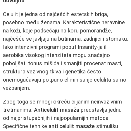
dovoljno
Celulit je jedna od najčešćih estetskih briga,
posebno među ženama. Karakteristične neravnine
na koži, koje podsećaju na koru pomorandže,
najčešće se javljaju na butinama, zadnjici i stomaku.
Iako intenzivni programi poput Insanity-ja ili
aerobika visokog intenziteta mogu značajno
poboljšati tonus mišića i smanjiti procenat masti,
struktura vezivnog tkiva i genetika često
onemogućavaju potpuno eliminisanje celulita samo
vežbanjem.
Zbog toga se mnogi okreću ciljanim neinvazivnim
tretmanima.
Anticelulit masaža
predstavlja jednu
od najpristupačnijih i najpopularnijih metoda.
Specifične tehnike
anti celulit masaže
stimulišu