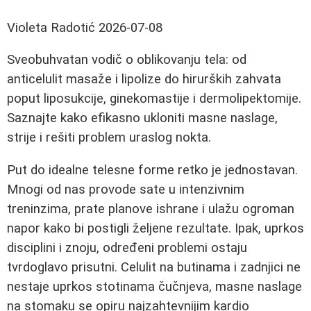
Violeta Radotić
2026-07-08
Sveobuhvatan vodič o oblikovanju tela: od
anticelulit masaže i lipolize do hirurških zahvata
poput liposukcije, ginekomastije i dermolipektomije.
Saznajte kako efikasno ukloniti masne naslage,
strije i rešiti problem uraslog nokta.
Put do idealne telesne forme retko je jednostavan.
Mnogi od nas provode sate u intenzivnim
treninzima, prate planove ishrane i ulažu ogroman
napor kako bi postigli željene rezultate. Ipak, uprkos
disciplini i znoju, određeni problemi ostaju
tvrdoglavo prisutni. Celulit na butinama i zadnjici ne
nestaje uprkos stotinama čučnjeva, masne naslage
na stomaku se opiru najzahtevnijim kardio