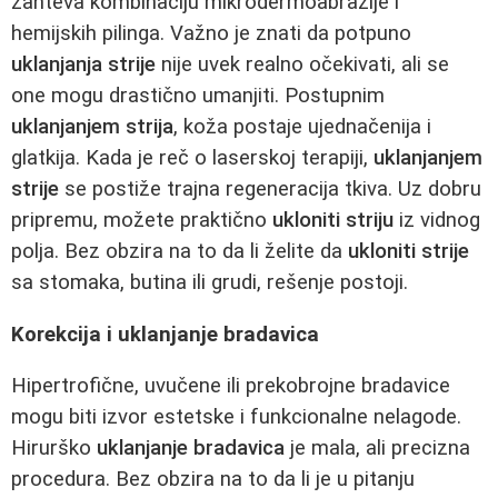
zahteva kombinaciju mikrodermoabrazije i
hemijskih pilinga. Važno je znati da potpuno
uklanjanja strije
nije uvek realno očekivati, ali se
one mogu drastično umanjiti. Postupnim
uklanjanjem strija
, koža postaje ujednačenija i
glatkija. Kada je reč o laserskoj terapiji,
uklanjanjem
strije
se postiže trajna regeneracija tkiva. Uz dobru
pripremu, možete praktično
ukloniti striju
iz vidnog
polja. Bez obzira na to da li želite da
ukloniti strije
sa stomaka, butina ili grudi, rešenje postoji.
Korekcija i uklanjanje bradavica
Hipertrofične, uvučene ili prekobrojne bradavice
mogu biti izvor estetske i funkcionalne nelagode.
Hirurško
uklanjanje bradavica
je mala, ali precizna
procedura. Bez obzira na to da li je u pitanju