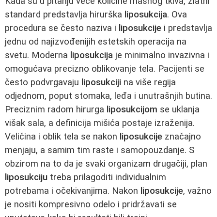
Kada su u pitanju veće količine masnog tkiva, zlatni
standard predstavlja hirurška
liposukcija
. Ova
procedura se često naziva i
liposukcije
i predstavlja
jednu od najizvođenijih estetskih operacija na
svetu. Moderna
liposukcija
je minimalno invazivna i
omogućava precizno oblikovanje tela. Pacijenti se
često podvrgavaju
liposukciji
na više regija
odjednom, poput stomaka, leđa i unutrašnjih butina.
Preciznim radom hirurga
liposukcijom
se uklanja
višak sala, a definicija mišića postaje izraženija.
Veličina i oblik tela se nakon
liposukcije
značajno
menjaju, a samim tim raste i samopouzdanje. S
obzirom na to da je svaki organizam drugačiji, plan
liposukciju
treba prilagoditi individualnim
potrebama i očekivanjima. Nakon
liposukcije
, važno
je nositi kompresivno odelo i pridržavati se