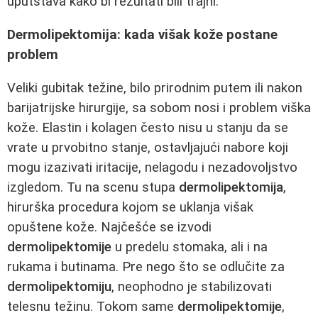
uputstava kako bi rezultati bili trajni.
Dermolipektomija: kada višak kože postane
problem
Veliki gubitak težine, bilo prirodnim putem ili nakon
barijatrijske hirurgije, sa sobom nosi i problem viška
kože. Elastin i kolagen često nisu u stanju da se
vrate u prvobitno stanje, ostavljajući nabore koji
mogu izazivati iritacije, nelagodu i nezadovoljstvo
izgledom. Tu na scenu stupa
dermolipektomija
,
hirurška procedura kojom se uklanja višak
opuštene kože. Najčešće se izvodi
dermolipektomije
u predelu stomaka, ali i na
rukama i butinama. Pre nego što se odlučite za
dermolipektomiju
, neophodno je stabilizovati
telesnu težinu. Tokom same
dermolipektomije
,