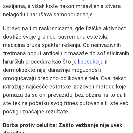
sesijama, a višak kože nakon mršavljenja stvara
nelagodu i narušava samopouzdanje.
Upravo na tim raskrsnicama, gde fizička aktivnost
dostiže svoje granice, savremena estetska
medicina pruža spektar rešenja. Od neinvazivnih
tretmana poput anticelulit masaže do sofisticiranih
hirurških procedura kao što je
liposukcija
ili
dermolipektomija, današnje mogućnosti
omogućavaju precizno oblikovanje tela. Ovaj tekst
istražuje najčešće estetske izazove i metode koje
pomažu da se oni prevaziđu, bez obzira na to da li
ste tek na početku svog fitnes putovanja ili ste već
postigli značajne rezultate.
Borba protiv celulita: Zašto vežbanje nije uvek