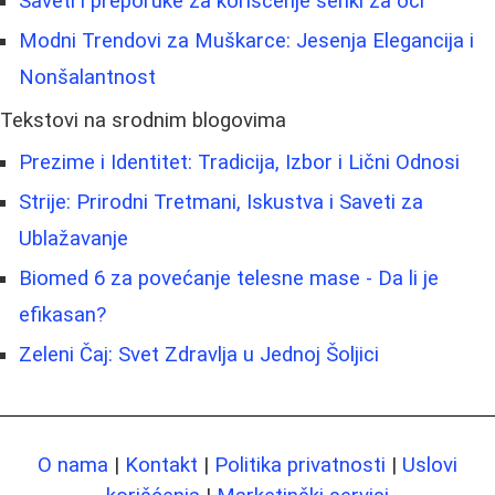
Saveti i preporuke za korišćenje senki za oči
Modni Trendovi za Muškarce: Jesenja Elegancija i
Nonšalantnost
Tekstovi na srodnim blogovima
Prezime i Identitet: Tradicija, Izbor i Lični Odnosi
Strije: Prirodni Tretmani, Iskustva i Saveti za
Ublažavanje
Biomed 6 za povećanje telesne mase - Da li je
efikasan?
Zeleni Čaj: Svet Zdravlja u Jednoj Šoljici
O nama
|
Kontakt
|
Politika privatnosti
|
Uslovi