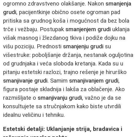
ogromno zdravstveno olakšanje. Nakon
smanjenja
grudi
, pacijentkinje obično osete ogroman pad
pritiska sa grudnog koša i mogućnost da bez bola
trče i vežbaju. Postupak
smanjenjem grudi
uklanja
višak masnog i žlezdanog tkiva i podiže dojku na
višu poziciju. Prednosti
smanjenju grudi
su
višestruke: poboljšanje držanja, nestanak oguljotina
od grudnjaka i veća sloboda kretanja. Kada su u
pitanju estetski razlozi, trajno rešenje je hirurško
smanjivanje grudi
. Samim
smanjivanjem grudi
,
figura postaje skladnija i lakša za oblačenje. Ako
razmišljate o
smanjivanju grudi
, važno je da se
konsultujete sa stručnjakom kako biste utvrdili
idealnu veličinu i tehniku.
Estetski detalji: Uklanjanje strija, bradavica i