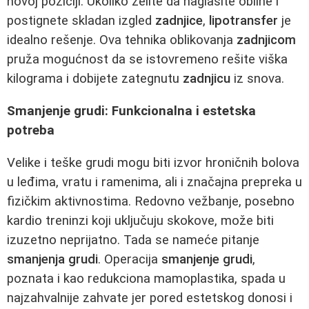
novoj poziciji. Ukoliko želite da naglasite obline i
postignete skladan izgled
zadnjice
,
lipotransfer
je
idealno rešenje. Ova tehnika oblikovanja
zadnjicom
pruža mogućnost da se istovremeno rešite viška
kilograma i dobijete zategnutu
zadnjicu
iz snova.
Smanjenje grudi: Funkcionalna i estetska
potreba
Velike i teške grudi mogu biti izvor hroničnih bolova
u leđima, vratu i ramenima, ali i značajna prepreka u
fizičkim aktivnostima. Redovno vežbanje, posebno
kardio treninzi koji uključuju skokove, može biti
izuzetno neprijatno. Tada se nameće pitanje
smanjenja grudi
. Operacija
smanjenje grudi
,
poznata i kao redukciona mamoplastika, spada u
najzahvalnije zahvate jer pored estetskog donosi i