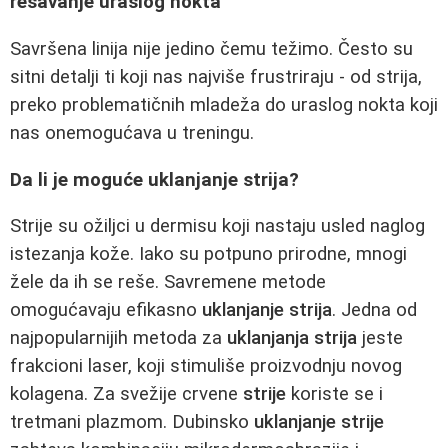
rešavanje uraslog nokta
Savršena linija nije jedino čemu težimo. Često su
sitni detalji ti koji nas najviše frustriraju - od strija,
preko problematičnih mladeža do uraslog nokta koji
nas onemogućava u treningu.
Da li je moguće uklanjanje strija?
Strije su ožiljci u dermisu koji nastaju usled naglog
istezanja kože. Iako su potpuno prirodne, mnogi
žele da ih se reše. Savremene metode
omogućavaju efikasno
uklanjanje strija
. Jedna od
najpopularnijih metoda za
uklanjanja strija
jeste
frakcioni laser, koji stimuliše proizvodnju novog
kolagena. Za svežije crvene
strije
koriste se i
tretmani plazmom. Dubinsko
uklanjanje strije