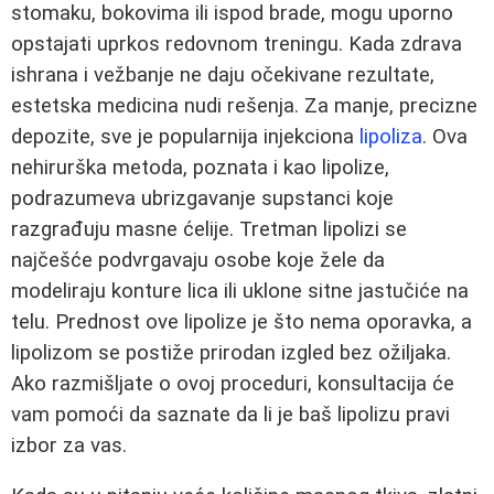
stomaku, bokovima ili ispod brade, mogu uporno
opstajati uprkos redovnom treningu. Kada zdrava
ishrana i vežbanje ne daju očekivane rezultate,
estetska medicina nudi rešenja. Za manje, precizne
depozite, sve je popularnija injekciona
lipoliza
. Ova
nehirurška metoda, poznata i kao lipolize,
podrazumeva ubrizgavanje supstanci koje
razgrađuju masne ćelije. Tretman lipolizi se
najčešće podvrgavaju osobe koje žele da
modeliraju konture lica ili uklone sitne jastučiće na
telu. Prednost ove lipolize je što nema oporavka, a
lipolizom se postiže prirodan izgled bez ožiljaka.
Ako razmišljate o ovoj proceduri, konsultacija će
vam pomoći da saznate da li je baš lipolizu pravi
izbor za vas.