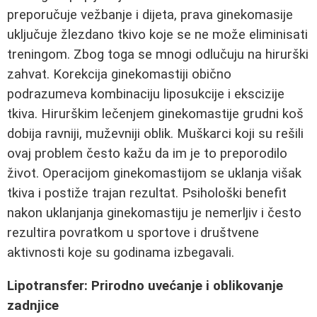
preporučuje vežbanje i dijeta, prava ginekomasije
uključuje žlezdano tkivo koje se ne može eliminisati
treningom. Zbog toga se mnogi odlučuju na hirurški
zahvat. Korekcija ginekomastiji obično
podrazumeva kombinaciju liposukcije i ekscizije
tkiva. Hirurškim lečenjem ginekomastije grudni koš
dobija ravniji, muževniji oblik. Muškarci koji su rešili
ovaj problem često kažu da im je to preporodilo
život. Operacijom ginekomastijom se uklanja višak
tkiva i postiže trajan rezultat. Psihološki benefit
nakon uklanjanja ginekomastiju je nemerljiv i često
rezultira povratkom u sportove i društvene
aktivnosti koje su godinama izbegavali.
Lipotransfer: Prirodno uvećanje i oblikovanje
zadnjice