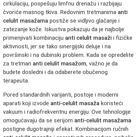
cirkulaciju, pospešuju limfnu drenažu i razbijaju
čvoriće masnog tkiva. Redovnim tretmanima
anti
celulit masažama
postiže se vidljivo glačanje i
zatezanje kože. Iskustva pokazuju da je najbolje
primenjivati kombinaciju
anti celulit masaži
i fizičke
aktivnosti, jer se tako sinergijski deluje i na
površinski i na dubinski problem. Kada se opredelite
za tretman
anti celulit masažom
, važno je da
budete dosledni i da odaberete obučenog
terapeuta.
Pored standardnih varijanti, postoje i moderni
aparati koji izvode
anti-celulit masaža
koristeći
vakuum i radiofrekventnu energiju. Ove tehnologije
omogućavaju da se serijom
anti-celulit masažama
postigne dugotrajniji efekat. Kombinacijom ručnih