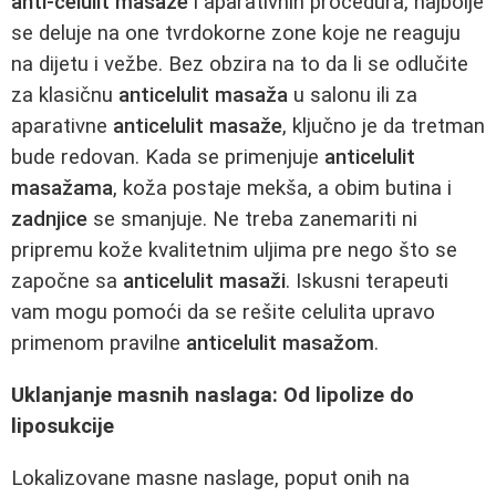
anti-celulit masaže
i aparativnih procedura, najbolje
se deluje na one tvrdokorne zone koje ne reaguju
na dijetu i vežbe. Bez obzira na to da li se odlučite
za klasičnu
anticelulit masaža
u salonu ili za
aparativne
anticelulit masaže
, ključno je da tretman
bude redovan. Kada se primenjuje
anticelulit
masažama
, koža postaje mekša, a obim butina i
zadnjice
se smanjuje. Ne treba zanemariti ni
pripremu kože kvalitetnim uljima pre nego što se
započne sa
anticelulit masaži
. Iskusni terapeuti
vam mogu pomoći da se rešite celulita upravo
primenom pravilne
anticelulit masažom
.
Uklanjanje masnih naslaga: Od lipolize do
liposukcije
Lokalizovane masne naslage, poput onih na