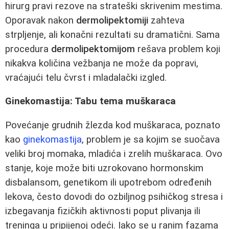
hirurg pravi rezove na strateški skrivenim mestima.
Oporavak nakon
dermolipektomiji
zahteva
strpljenje, ali konačni rezultati su dramatični. Sama
procedura
dermolipektomijom
rešava problem koji
nikakva količina vežbanja ne može da popravi,
vraćajući telu čvrst i mladalački izgled.
Ginekomastija: Tabu tema muškaraca
Povećanje grudnih žlezda kod muškaraca, poznato
kao
ginekomastija
, problem je sa kojim se suočava
veliki broj momaka, mladića i zrelih muškaraca. Ovo
stanje, koje može biti uzrokovano hormonskim
disbalansom, genetikom ili upotrebom određenih
lekova, često dovodi do ozbiljnog psihičkog stresa i
izbegavanja fizičkih aktivnosti poput plivanja ili
treninga u pripijenoj odeći. Iako se u ranim fazama