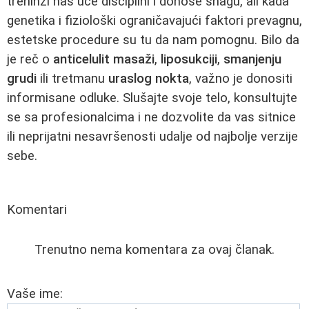
treninzi nas uče disciplini i donose snagu, ali kada
genetika i fiziološki ograničavajući faktori prevagnu,
estetske procedure su tu da nam pomognu. Bilo da
je reč o
anticelulit masaži
,
liposukciji
,
smanjenju
grudi
ili tretmanu
uraslog nokta
, važno je donositi
informisane odluke. Slušajte svoje telo, konsultujte
se sa profesionalcima i ne dozvolite da vas sitnice
ili neprijatni nesavršenosti udalje od najbolje verzije
sebe.
Komentari
Trenutno nema komentara za ovaj članak.
Vaše ime: