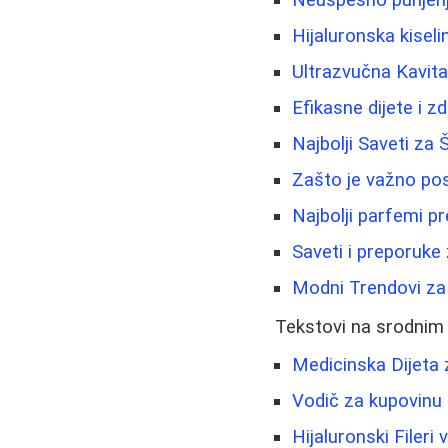
Hijaluronska kisel
Ultrazvučna Kavita
Efikasne dijete i z
Najbolji Saveti za
Zašto je važno pose
Najbolji parfemi 
Saveti i preporuke 
Modni Trendovi za
Tekstovi na srodnim
Medicinska Dijeta 
Vodič za kupovinu l
Hijaluronski Filer