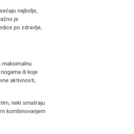
ećaju najbolje,
važno je
dice po zdravlje,
ža maksimalnu
nogama ili koje
ne aktivnosti,
tim, neki smatraju
ilnim kombinovanjem