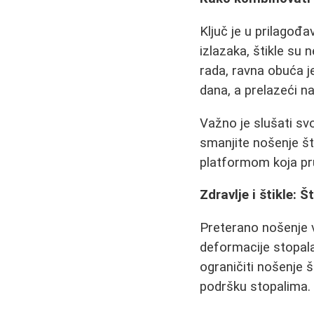
Ključ je u prilagođa
izlazaka, štikle su 
rada, ravna obuća j
dana, a prelazeći na
Važno je slušati sv
smanjite nošenje št
platformom koja pru
Zdravlje i štikle: 
Preterano nošenje v
deformacije stopala
ograničiti nošenje š
podršku stopalima.