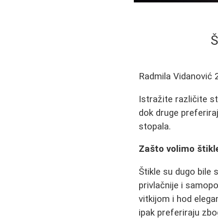
Š
Radmila Vidanović
Istražite različite 
dok druge preferira
stopala.
Zašto volimo štikl
Štikle su dugo bile
privlačnije i samop
vitkijom i hod eleg
ipak preferiraju zbo