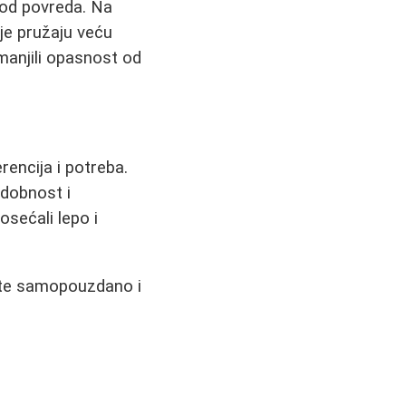
k od povreda. Na
oje pružaju veću
manjili opasnost od
rencija i potreba.
udobnost i
osećali lepo i
ećate samopouzdano i