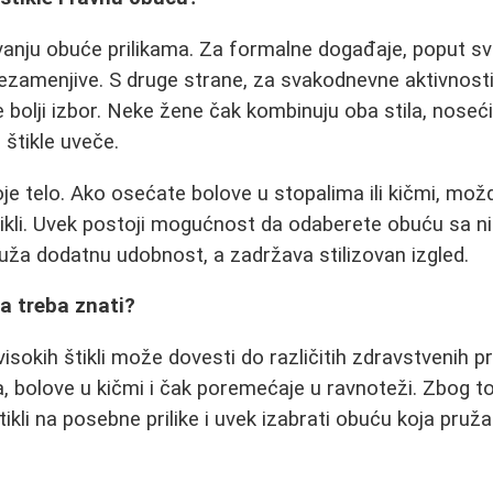
vanju obuće prilikama. Za formalne događaje, poput svad
nezamenjive. S druge strane, za svakodnevne aktivnosti, 
e bolji izbor. Neke žene čak kombinuju oba stila, noseć
 štikle uveče.
oje telo. Ako osećate bolove u stopalima ili kičmi, mož
ikli. Uvek postoji mogućnost da odaberete obuću sa n
ža dodatnu udobnost, a zadržava stilizovan izgled.
Šta treba znati?
isokih štikli može dovesti do različitih zdravstvenih p
, bolove u kičmi i čak poremećaje u ravnoteži. Zbog t
tikli na posebne prilike i uvek izabrati obuću koja pru