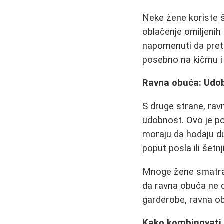
Neke žene koriste š
oblačenje omiljenih
napomenuti da prete
posebno na kičmu i 
Ravna obuća: Udo
S druge strane, rav
udobnost. Ovo je p
moraju da hodaju d
poput posla ili šetnji
Mnoge žene smatraju
da ravna obuća ne d
garderobe, ravna ob
Kako kombinovati 