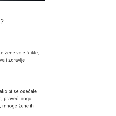
s?
ke žene vole štikle,
a i zdravlje
kako bi se osećale
d, praveći nogu
u, mnoge žene ih