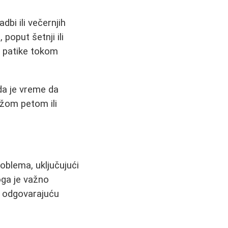
bi ili večernjih
poput šetnji ili
i patike tokom
da je vreme da
ižom petom ili
roblema, uključujući
oga je važno
ža odgovarajuću