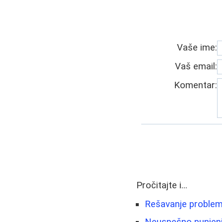
Vaše ime:
Vaš email:
Komentar:
Pročitajte i...
Rešavanje problema
Neuspešno punjenje