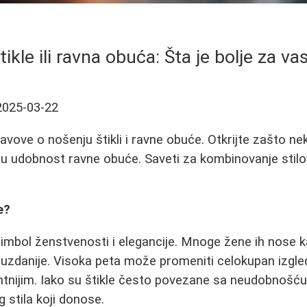
tikle ili ravna obuća: Šta je bolje za va
2025-03-22
stavove o nošenju štikli i ravne obuće. Otkrijte zašto ne
ju udobnost ravne obuće. Saveti za kombinovanje stilov
e?
 simbol ženstvenosti i elegancije. Mnoge žene ih nose 
ouzdanije. Visoka peta može promeniti celokupan izgle
antnijim. Iako su štikle često povezane sa neudobnošć
g stila koji donose.