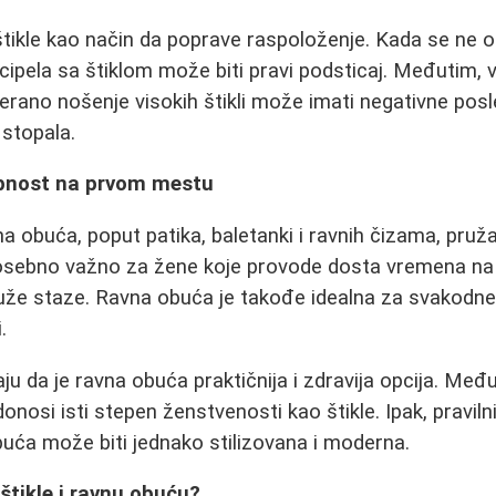
tikle kao način da poprave raspoloženje. Kada se ne os
 cipela sa štiklom može biti pravi podsticaj. Međutim, 
rano nošenje visokih štikli može imati negativne posle
stopala.
bnost na prvom mestu
na obuća, poput patika, baletanki i ravnih čizama, pru
osebno važno za žene koje provode dosta vremena na 
uže staze. Ravna obuća je takođe idealna za svakodnev
.
 da je ravna obuća praktičnija i zdravija opcija. Među
onosi isti stepen ženstvenosti kao štikle. Ipak, prav
uća može biti jednako stilizovana i moderna.
štikle i ravnu obuću?