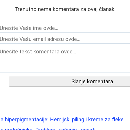
Trenutno nema komentara za ovaj članak.
Slanje komentara
 hiperpigmentacije: Hemijski piling i kreme za fleke
 podočnjaka: Problemi, rešenja i saveti