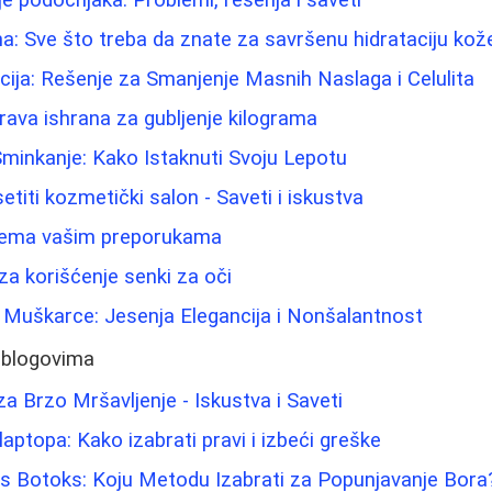
ina: Sve što treba da znate za savršenu hidrataciju kož
cija: Rešenje za Smanjenje Masnih Naslaga i Celulita
drava ishrana za gubljenje kilograma
 Šminkanje: Kako Istaknuti Svoju Lepotu
titi kozmetički salon - Saveti i iskustva
prema vašim preporukama
za korišćenje senki za oči
 Muškarce: Jesenja Elegancija i Nonšalantnost
 blogovima
za Brzo Mršavljenje - Iskustva i Saveti
aptopa: Kako izabrati pravi i izbeći greške
i vs Botoks: Koju Metodu Izabrati za Popunjavanje Bora