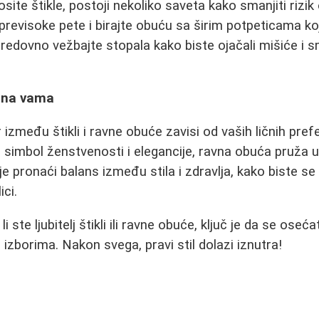
osite štikle, postoji nekoliko saveta kako smanjiti rizi
 previsoke pete i birajte obuću sa širim potpeticama k
 redovno vežbajte stopala kako biste ojačali mišiće i s
e na vama
 između štikli i ravne obuće zavisi od vaših ličnih prefe
i simbol ženstvenosti i elegancije, ravna obuća pruža 
e pronaći balans između stila i zdravlja, kako biste se 
ici.
li ste ljubitelj štikli ili ravne obuće, ključ je da se os
izborima. Nakon svega, pravi stil dolazi iznutra!