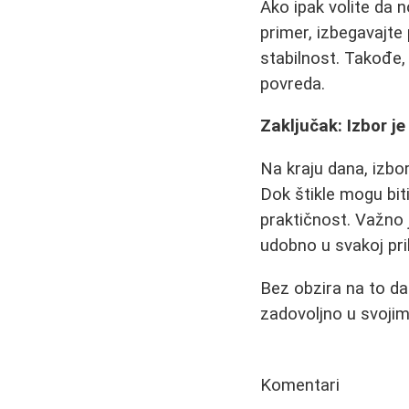
Ako ipak volite da n
primer, izbegavajte
stabilnost. Takođe,
povreda.
Zaključak: Izbor j
Na kraju dana, izbor
Dok štikle mogu bit
praktičnost. Važno j
udobno u svakoj pril
Bez obzira na to da 
zadovoljno u svojim 
Komentari