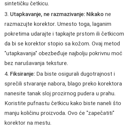
sintetičku četkicu.
Utapkavanje, ne razmazivanje:
Nikako
ne
razmazujte korektor. Umesto toga, laganim
pokretima udarajte i tapkajte prstom ili četkicom
da bi se korektor stopio sa kožom. Ovaj metod
"utapkavanja" obezbeđuje najbolju pokrivnu moć
bez narušavanja teksture.
Fiksiranje:
Da biste osigurali dugotrajnost i
sprečili stvaranje nabora, blago preko korektora
nanesite tanak sloj prozirnog pudera u prahu.
Koristite pufnastu četkicu kako biste naneli što
manju količinu proizvoda. Ovo će "zapečatiti"
korektor na mestu.