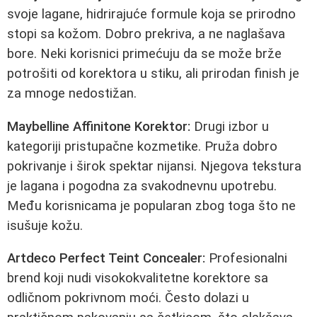
svoje lagane, hidrirajuće formule koja se prirodno
stopi sa kožom. Dobro prekriva, a ne naglašava
bore. Neki korisnici primećuju da se može brže
potrošiti od korektora u stiku, ali prirodan finish je
za mnoge nedostižan.
Maybelline Affinitone Korektor:
Drugi izbor u
kategoriji pristupačne kozmetike. Pruža dobro
pokrivanje i širok spektar nijansi. Njegova tekstura
je lagana i pogodna za svakodnevnu upotrebu.
Među korisnicama je popularan zbog toga što ne
isušuje kožu.
Artdeco Perfect Teint Concealer:
Profesionalni
brend koji nudi visokokvalitetne korektore sa
odličnom pokrivnom moći. Često dolazi u