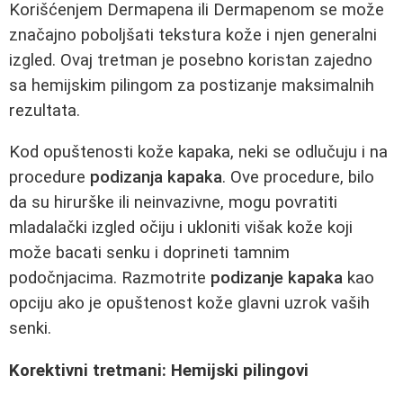
Korišćenjem Dermapena ili Dermapenom se može
značajno poboljšati tekstura kože i njen generalni
izgled. Ovaj tretman je posebno koristan zajedno
sa hemijskim pilingom za postizanje maksimalnih
rezultata.
Kod opuštenosti kože kapaka, neki se odlučuju i na
procedure
podizanja kapaka
. Ove procedure, bilo
da su hirurške ili neinvazivne, mogu povratiti
mladalački izgled očiju i ukloniti višak kože koji
može bacati senku i doprineti tamnim
podočnjacima. Razmotrite
podizanje kapaka
kao
opciju ako je opuštenost kože glavni uzrok vaših
senki.
Korektivni tretmani: Hemijski pilingovi