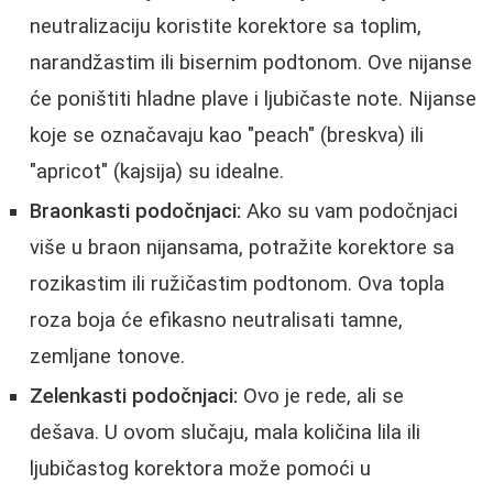
neutralizaciju koristite korektore sa toplim,
narandžastim ili bisernim podtonom. Ove nijanse
će poništiti hladne plave i ljubičaste note. Nijanse
koje se označavaju kao "peach" (breskva) ili
"apricot" (kajsija) su idealne.
Braonkasti podočnjaci:
Ako su vam podočnjaci
više u braon nijansama, potražite korektore sa
rozikastim ili ružičastim podtonom. Ova topla
roza boja će efikasno neutralisati tamne,
zemljane tonove.
Zelenkasti podočnjaci:
Ovo je rede, ali se
dešava. U ovom slučaju, mala količina lila ili
ljubičastog korektora može pomoći u