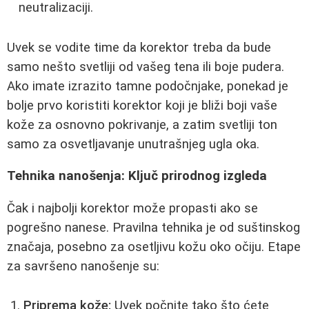
neutralizaciji.
Uvek se vodite time da korektor treba da bude
samo nešto svetliji od vašeg tena ili boje pudera.
Ako imate izrazito tamne podočnjake, ponekad je
bolje prvo koristiti korektor koji je bliži boji vaše
kože za osnovno pokrivanje, a zatim svetliji ton
samo za osvetljavanje unutrašnjeg ugla oka.
Tehnika nanošenja: Ključ prirodnog izgleda
Čak i najbolji korektor može propasti ako se
pogrešno nanese. Pravilna tehnika je od suštinskog
značaja, posebno za osetljivu kožu oko očiju. Etape
za savršeno nanošenje su:
Priprema kože:
Uvek počnite tako što ćete