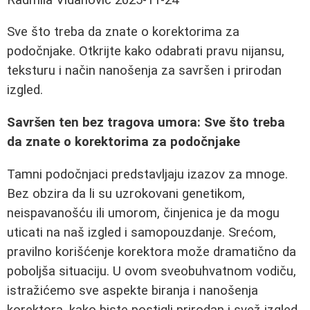
Sve što treba da znate o korektorima za
podočnjake. Otkrijte kako odabrati pravu nijansu,
teksturu i način nanošenja za savršen i prirodan
izgled.
Savršen ten bez tragova umora: Sve što treba
da znate o korektorima za podočnjake
Tamni podočnjaci predstavljaju izazov za mnoge.
Bez obzira da li su uzrokovani genetikom,
neispavanošću ili umorom, činjenica je da mogu
uticati na naš izgled i samopouzdanje. Srećom,
pravilno korišćenje korektora može dramatično da
poboljša situaciju. U ovom sveobuhvatnom vodiču,
istražićemo sve aspekte biranja i nanošenja
korektora, kako biste postigli prirodan i svež izgled