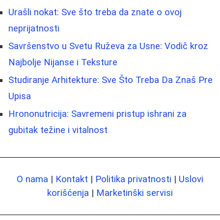
Urašli nokat: Sve što treba da znate o ovoj
neprijatnosti
Savršenstvo u Svetu Ruževa za Usne: Vodič kroz
Najbolje Nijanse i Teksture
Studiranje Arhitekture: Sve Što Treba Da Znaš Pre
Upisa
Hrononutricija: Savremeni pristup ishrani za
gubitak težine i vitalnost
O nama
|
Kontakt
|
Politika privatnosti
|
Uslovi
korišćenja
|
Marketinški servisi