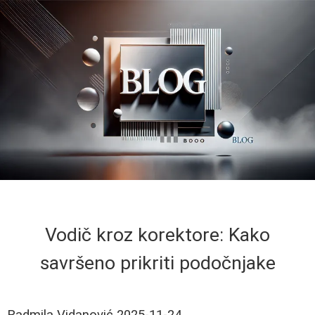
Vodič kroz korektore: Kako
savršeno prikriti podočnjake
Radmila Vidanović
2025-11-24