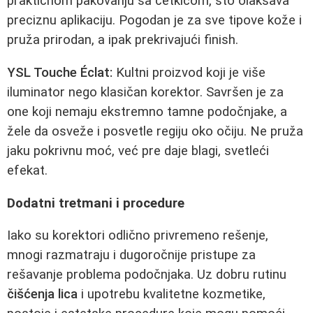
praktičnom pakovanju sa četkicom, što olakšava
preciznu aplikaciju. Pogodan je za sve tipove kože i
pruža prirodan, a ipak prekrivajući finish.
YSL Touche Éclat:
Kultni proizvod koji je više
iluminator nego klasičan korektor. Savršen je za
one koji nemaju ekstremno tamne podočnjake, a
žele da osveže i posvetle regiju oko očiju. Ne pruža
jaku pokrivnu moć, već pre daje blagi, svetleći
efekat.
Dodatni tretmani i procedure
Iako su korektori odlično privremeno rešenje,
mnogi razmatraju i dugoročnije pristupe za
rešavanje problema podočnjaka. Uz dobru rutinu
čišćenja lica
i upotrebu kvalitetne kozmetike,