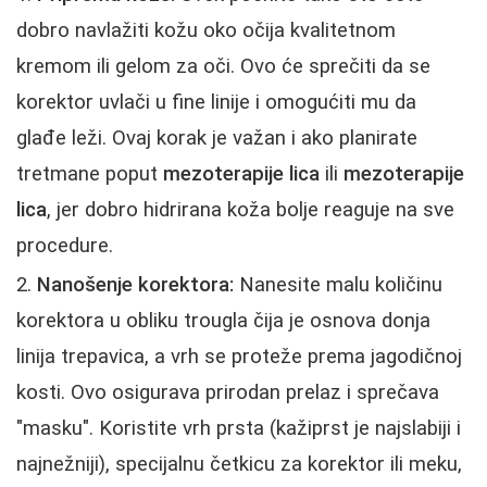
dobro navlažiti kožu oko očija kvalitetnom
kremom ili gelom za oči. Ovo će sprečiti da se
korektor uvlači u fine linije i omogućiti mu da
glađe leži. Ovaj korak je važan i ako planirate
tretmane poput
mezoterapije lica
ili
mezoterapije
lica
, jer dobro hidrirana koža bolje reaguje na sve
procedure.
Nanošenje korektora:
Nanesite malu količinu
korektora u obliku trougla čija je osnova donja
linija trepavica, a vrh se proteže prema jagodičnoj
kosti. Ovo osigurava prirodan prelaz i sprečava
"masku". Koristite vrh prsta (kažiprst je najslabiji i
najnežniji), specijalnu četkicu za korektor ili meku,