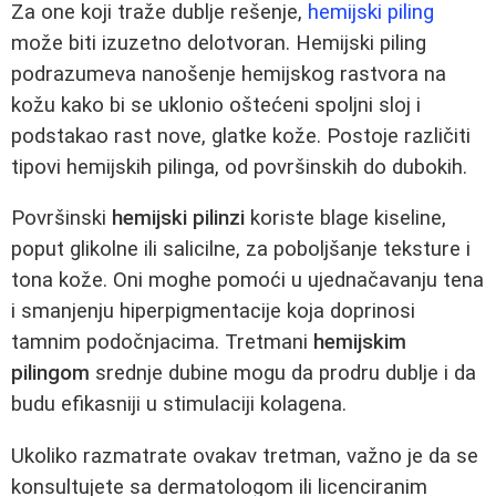
Za one koji traže dublje rešenje,
hemijski piling
može biti izuzetno delotvoran. Hemijski piling
podrazumeva nanošenje hemijskog rastvora na
kožu kako bi se uklonio oštećeni spoljni sloj i
podstakao rast nove, glatke kože. Postoje različiti
tipovi hemijskih pilinga, od površinskih do dubokih.
Površinski
hemijski pilinzi
koriste blage kiseline,
poput glikolne ili salicilne, za poboljšanje teksture i
tona kože. Oni moghe pomoći u ujednačavanju tena
i smanjenju hiperpigmentacije koja doprinosi
tamnim podočnjacima. Tretmani
hemijskim
pilingom
srednje dubine mogu da prodru dublje i da
budu efikasniji u stimulaciji kolagena.
Ukoliko razmatrate ovakav tretman, važno je da se
konsultujete sa dermatologom ili licenciranim