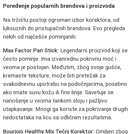
Poređenje popularnih brendova i proizvoda
Na tržištu postoji ogroman izbor korektora, od
luksuznih do pristupačnih brendova. Evo pregleda
nekih od najčešće pominjanih:
Max Factor Pan Stick:
Legendarni proizvod koji se
često pominje. Ima izvanrednu pokrivnu moć i
veoma je postojan. Međutim, zbog svoje gušće,
kremaste teksture, može biti pretežak za
svakodnevnu upotrebu na podočnjacima, posebno
ako imate suvu kožu ili fine linije. Savetuje se
nanošenje u veoma tankom sloju i pažljivo
utapkavanje. Mnogi ga koriste za pokrivanje drugih
nedostataka na licu sa odličnim rezultatima.
Bourjois Healthy Mix Tečni Korektor:
Omiljen zbog