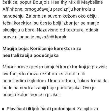
četkice, poput Bourjois Healthy Mix ili Maybelline
Affinitone, omogućavaju precizniju kontrolu u
nanošenju. Za one sa suvom kožom oko očiju,
tečni korektori su često bolji izbor jer se manje
skupljaju u bore. Nezavisno od teksture, odabir
prave nijanse je
najvažniji
korak.
Magija boja: Korišćenje korektora za
neutralizaciju podočnjaka
Mnogi prave grešku birajući korektor koji je previše
svetao, što može rezultirati sivkastim ili
pepeljastim izgledom. Umesto toga, fokus treba da
bude na
neutralizaciji
boje podočnjaka. Ovo je
princip kolor teorije u praksi:
Plavičasti ili ljubičasti podočnjaci:
Za njihovu