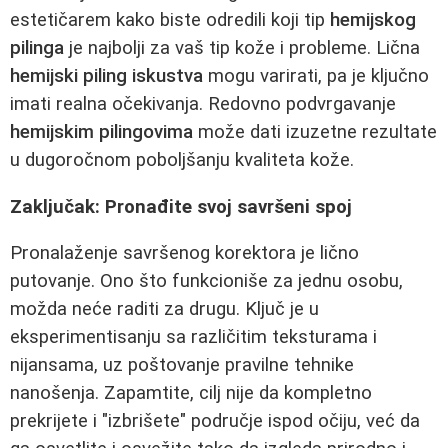
estetičarem kako biste odredili koji tip
hemijskog
pilinga
je najbolji za vaš tip kože i probleme. Lična
hemijski piling iskustva
mogu varirati, pa je ključno
imati realna očekivanja. Redovno podvrgavanje
hemijskim pilingovima
može dati izuzetne rezultate
u dugoročnom poboljšanju kvaliteta kože.
Zaključak: Pronađite svoj savršeni spoj
Pronalaženje savršenog korektora je lično
putovanje. Ono što funkcioniše za jednu osobu,
možda neće raditi za drugu. Ključ je u
eksperimentisanju sa različitim teksturama i
nijansama, uz poštovanje pravilne tehnike
nanošenja. Zapamtite, cilj nije da kompletno
prekrijete i "izbrišete" područje ispod očiju, već da