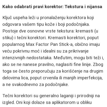
Kako odabrati pravi korektor: Tekstura i nijansa
Ključ uspeha leži u pronalaženju korektora koji
odgovara vašem tipu kože i boji podočnjaka.
Postoje dve osnovne vrste tekstura: kremasti (u
stiku) i tečni korektori. Kremasti korektori, poput
popularnog Max Factor Pan Stick-a, obično imaju
veću pokrivnu moć i idealni su za prikrivanje
intenzivnijih nedostataka. Međutim, mogu biti teži i,
ako se ne nanese pravilno, naglasiti fine linije. Zbog
toga se često preporučuju za korišćenje na drugim
delovima lica, poput crvenila ili manjih imperfekcija,
a ne svakodnevno za podočnjake.
Tečni korektori su generalno laganiji i prirodniji na
izgled. Oni koji dolaze sa aplikatorom u obliku