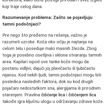
koji traje celog dana.
Razumevanje problema: Zašto se pojavljuju
tamni podočnjaci?
Pre nego što pređemo na rešenja, važno je
razumeti uzroke. Koža oko očiju je najtanja na
celom telu i poseduje malo masnih žlezda. Zbog
toga je posebno osetljiva i sklona stvaranju tamnih
area. Kapilari ispod ove tanke kože mogu da
postanu vidljivi, dajući joj plavičastu ili ljubičastu
nijansu. Kod nekih ljudi, tamni podočnjaci mogu biti
posledica naslednih faktora, dok su kod drugih
pojačani nedostatkom sna, alergijama ili prirodnim
starenjem. Pravilna
čišćenje lica
i
čišćenjem lica
takođe igra ključnu ulogu u održavanju zdrave kože.