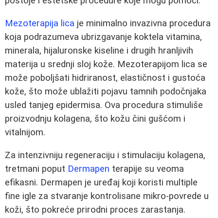
postoje i estetske procedure koje mogu pomoći.
Mezoterapija lica
je minimalno invazivna procedura
koja podrazumeva ubrizgavanje koktela vitamina,
minerala, hijaluronske kiseline i drugih hranljivih
materija u srednji sloj kože. Mezoterapijom lica se
može poboljšati hidriranost, elastičnost i gustoća
kože, što može ublažiti pojavu tamnih podočnjaka
usled tanjeg epidermisa. Ova procedura stimuliše
proizvodnju kolagena, što kožu čini gušćom i
vitalnijom.
Za intenzivniju regeneraciju i stimulaciju kolagena,
tretmani poput
Dermapen
terapije su veoma
efikasni. Dermapen je uređaj koji koristi multiple
fine igle za stvaranje kontrolisane mikro-povrede u
koži, što pokreće prirodni proces zarastanja.