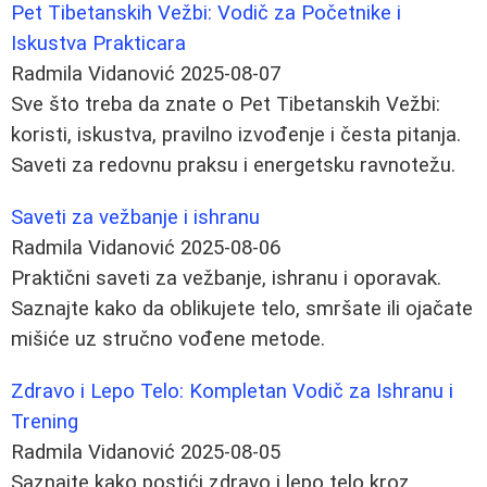
Pet Tibetanskih Vežbi: Vodič za Početnike i
Iskustva Prakticara
Radmila Vidanović
2025-08-07
Sve što treba da znate o Pet Tibetanskih Vežbi:
koristi, iskustva, pravilno izvođenje i česta pitanja.
Saveti za redovnu praksu i energetsku ravnotežu.
Saveti za vežbanje i ishranu
Radmila Vidanović
2025-08-06
Praktični saveti za vežbanje, ishranu i oporavak.
Saznajte kako da oblikujete telo, smršate ili ojačate
mišiće uz stručno vođene metode.
Zdravo i Lepo Telo: Kompletan Vodič za Ishranu i
Trening
Radmila Vidanović
2025-08-05
Saznajte kako postići zdravo i lepo telo kroz