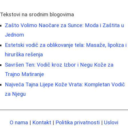
Tekstovi na srodnim blogovima
Zašto Volimo Naočare za Sunce: Moda i Zaštita u
Jednom
Estetski vodič za oblikovanje tela: Masaže, lipoliza i
hirurška rešenja
Savršen Ten: Vodič kroz Izbor i Negu Kože za
Trajno Matiranje
Najveća Tajna Lijepe Kože Vrata: Kompletan Vodič
za Njegu
O nama
|
Kontakt
|
Politika privatnosti
|
Uslovi