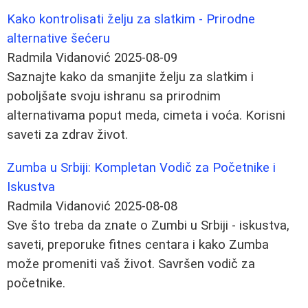
Kako kontrolisati želju za slatkim - Prirodne
alternative šećeru
Radmila Vidanović
2025-08-09
Saznajte kako da smanjite želju za slatkim i
poboljšate svoju ishranu sa prirodnim
alternativama poput meda, cimeta i voća. Korisni
saveti za zdrav život.
Zumba u Srbiji: Kompletan Vodič za Početnike i
Iskustva
Radmila Vidanović
2025-08-08
Sve što treba da znate o Zumbi u Srbiji - iskustva,
saveti, preporuke fitnes centara i kako Zumba
može promeniti vaš život. Savršen vodič za
početnike.