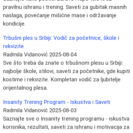
pravilnu ishranu i trening. Saveti za gubitak masnih
naslaga, povećanje mišićne mase i održavanje
kondicije.
Trbušni ples u Srbiji: Vodič za početnice, škole i
rekvizite
Radmila Vidanović
2025-08-04
Sve što treba da znate o trbušnom plesu u Srbiji:
najbolje škole, stilovi, saveti za početnike, gde kupiti
kostime i rekvizite. Kompletan vodič za ljubitelje
orijentalnog plesa.
Insanity Trening Program - Iskustva i Saveti
Radmila Vidanović
2025-08-03
Saznajte sve o Insanity trening programu - iskustva
korisnika, rezultati, saveti za ishranu i motivacija za