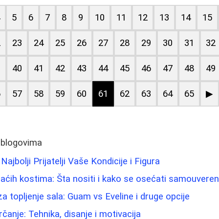
4
5
6
7
8
9
10
11
12
13
14
15
2
23
24
25
26
27
28
29
30
31
32
9
40
41
42
43
44
45
46
47
48
49
6
57
58
59
60
61
62
63
64
65
▶
 blogovima
Najbolji Prijatelji Vaše Kondicije i Figura
paćih kostima: Šta nositi i kako se osećati samouvere
a topljenje sala: Guam vs Eveline i druge opcije
rčanje: Tehnika, disanje i motivacija