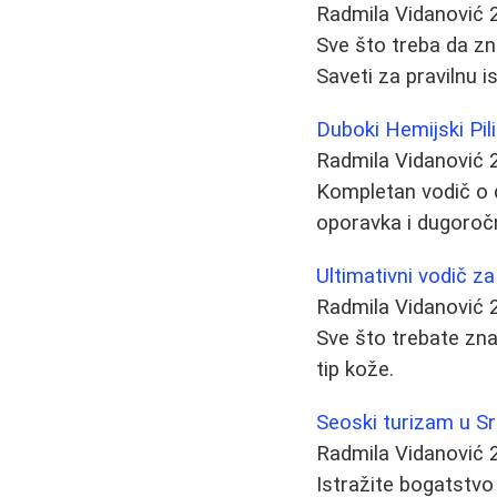
Radmila Vidanović
Sve što treba da zna
Saveti za pravilnu i
Duboki Hemijski Pil
Radmila Vidanović
Kompletan vodič o d
oporavka i dugoročn
Ultimativni vodič za 
Radmila Vidanović
Sve što trebate znati
tip kože.
Seoski turizam u Sr
Radmila Vidanović
Istražite bogatstvo 