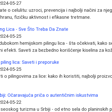
2024-05-27
te o celulitu: uzroci, prevencija i najbolji načini za nje
shranu, fizičku aktivnost i efikasne tretmane.
ing Lica - Sve Što Treba Da Znate
2024-05-25
ubokom hemijskom pilingu lica - šta očekivati, kako se
i efekti. Saveti za bezbedno korišćenje kiselina za ko
piling lica: Saveti i preporuke
2024-05-25
 o pilingovima za lice: kako ih koristiti, najbolji proizv
biji: Očaravajuća priča o autentičnim iskustvima
2024-05-22
seoskog turizma u Srbiji - od etno sela do planinskih p