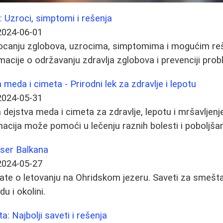
: Uzroci, simptomi i rešenja
2024-06-01
ljocanju zglobova, uzrocima, simptomima i mogućim reš
macije o održavanju zdravlja zglobova i prevenciji prob
meda i cimeta - Prirodni lek za zdravlje i lepotu
2024-05-31
 dejstva meda i cimeta za zdravlje, lepotu i mršavljenj
acija može pomoći u lečenju raznih bolesti i poboljšanj
iser Balkana
2024-05-27
ate o letovanju na Ohridskom jezeru. Saveti za smeštaj
u i okolini.
ta: Najbolji saveti i rešenja