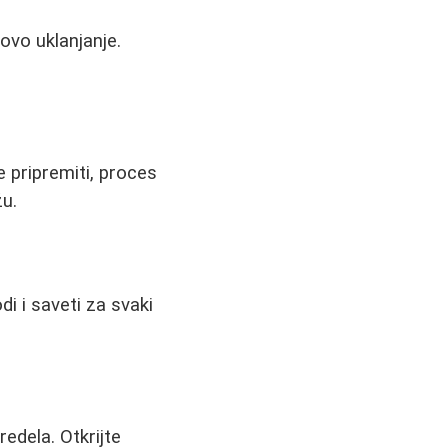
govo uklanjanje.
 pripremiti, proces
žu.
odi i saveti za svaki
redela. Otkrijte