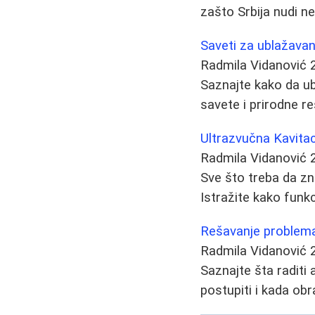
zašto Srbija nudi n
Saveti za ublažava
Radmila Vidanović
Saznajte kako da ub
savete i prirodne re
Ultrazvučna Kavitac
Radmila Vidanović
Sve što treba da zna
Istražite kako funkc
Rešavanje problema 
Radmila Vidanović
Saznajte šta raditi 
postupiti i kada obra