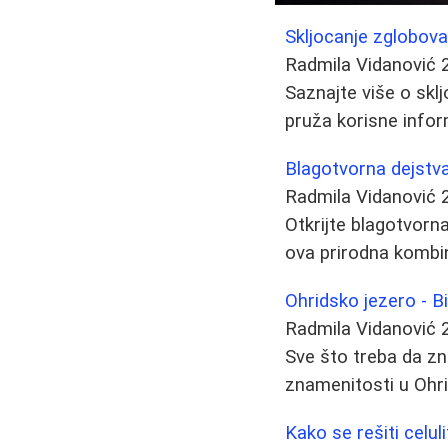
Skljocanje zglobova
Radmila Vidanović
Saznajte više o sk
pruža korisne infor
Blagotvorna dejstva 
Radmila Vidanović
Otkrijte blagotvorna
ova prirodna kombin
Ohridsko jezero - B
Radmila Vidanović
Sve što treba da zn
znamenitosti u Ohrid
Kako se rešiti celuli