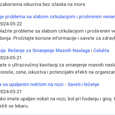
ezaboravna iskustva bez izlaska na more.
nje problema sa slabom cirkulacijom i proširenim ven
2024-05-22
lažite probleme sa slabom cirkulacijom i proširenim 
šenja. Pročitajte korisne informacije i savete za zdravl
ija: Rešenje za Smanjenje Masnih Naslaga i Celulita
2024-05-21
te o ultrazvučnoj kavitaciji za smanjenje masnih naslag
ioniše, cene, iskustva i potencijalni efekti na organiza
sa upaljenim noktom na nozi - Saveti i lečenje
2024-05-21
ako imate upaljen nokat na nozi, bol pri hodanju i gnoj.
titi se lekaru.