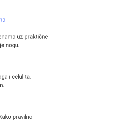
ama
venama uz praktične
je nogu.
a i celulita.
m.
 Kako pravilno