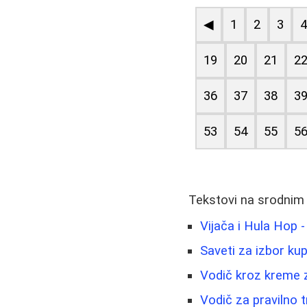
◀
1
2
3
19
20
21
2
36
37
38
3
53
54
55
5
Tekstovi na srodnim
Vijača i Hula Hop - 
Saveti za izbor ku
Vodič kroz kreme z
Vodič za pravilno t