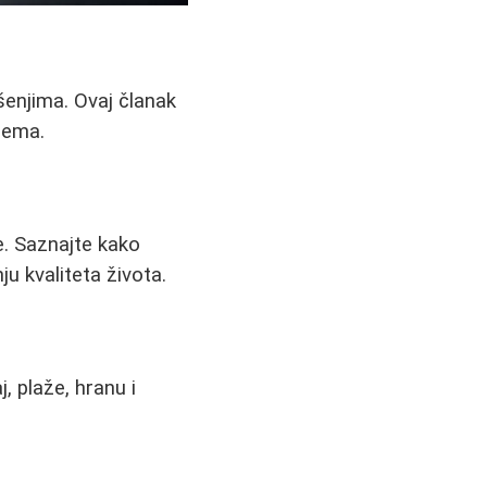
enjima. Ovaj članak
lema.
e. Saznajte kako
u kvaliteta života.
, plaže, hranu i