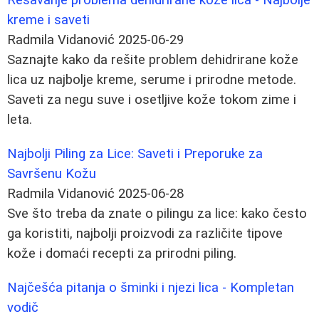
kreme i saveti
Radmila Vidanović
2025-06-29
Saznajte kako da rešite problem dehidrirane kože
lica uz najbolje kreme, serume i prirodne metode.
Saveti za negu suve i osetljive kože tokom zime i
leta.
Najbolji Piling za Lice: Saveti i Preporuke za
Savršenu Kožu
Radmila Vidanović
2025-06-28
Sve što treba da znate o pilingu za lice: kako često
ga koristiti, najbolji proizvodi za različite tipove
kože i domaći recepti za prirodni piling.
Najčešća pitanja o šminki i njezi lica - Kompletan
vodič