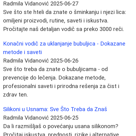
Radmila Vidanović
2025-06-27
Sve što ste hteli da znate o šminkanju i njezi lica:
omiljeni proizvodi, rutine, saveti i iskustva.
Pročitajte naš detaljan vodič sa preko 3000 reči.
Konačni vodič za uklanjanje bubuljica - Dokazane
metode i saveti
Radmila Vidanović
2025-06-26
Sve što treba da znate o bubuljicama - od
prevencije do lečenja. Dokazane metode,
profesionalni saveti i prirodna rešenja za čist i
zdrav ten.
Silikoni u Usnama: Sve Što Treba da Znaš
Radmila Vidanović
2025-06-25
Da li razmišljaš o povećanju usana silikonom?
Pročitaj iskustva, prednosti, rizike i alternative