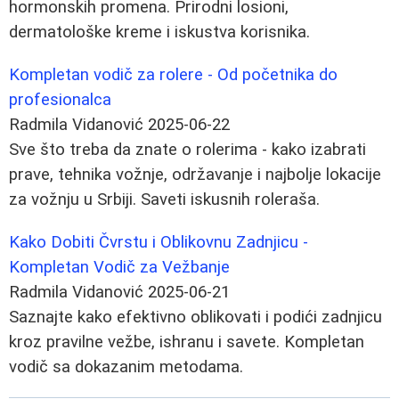
hormonskih promena. Prirodni losioni,
dermatološke kreme i iskustva korisnika.
Kompletan vodič za rolere - Od početnika do
profesionalca
Radmila Vidanović
2025-06-22
Sve što treba da znate o rolerima - kako izabrati
prave, tehnika vožnje, održavanje i najbolje lokacije
za vožnju u Srbiji. Saveti iskusnih roleraša.
Kako Dobiti Čvrstu i Oblikovnu Zadnjicu -
Kompletan Vodič za Vežbanje
Radmila Vidanović
2025-06-21
Saznajte kako efektivno oblikovati i podići zadnjicu
kroz pravilne vežbe, ishranu i savete. Kompletan
vodič sa dokazanim metodama.