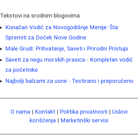
Tekstovi na srodnim blogovima
Konačan Vodič za Novogodišnje Menije: Šta
Spremiti za Doček Nove Godine
Male Grudi: Prihvatanje, Saveti i Prirodni Pristupi
Saveti za negu morskih prasica - Kompletan vodič
za početnike
Najbolji balzami za usne - Testirano i preporučeno
O nama
|
Kontakt
|
Politika privatnosti
|
Uslovi
korišćenja
|
Marketinški servisi