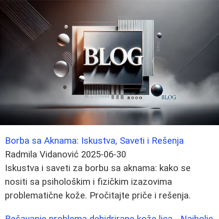
Borba sa Aknama: Iskustva, Saveti i Rešenja
Radmila Vidanović
2025-06-30
Iskustva i saveti za borbu sa aknama: kako se
nositi sa psihološkim i fizičkim izazovima
problematične kože. Pročitajte priče i rešenja.
Rešavanje problema dehidrirane kože lica - Najbolje