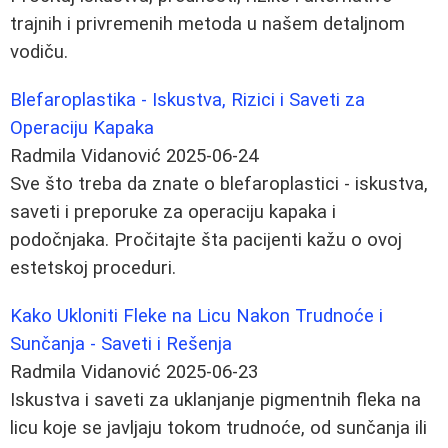
trajnih i privremenih metoda u našem detaljnom
vodiču.
Blefaroplastika - Iskustva, Rizici i Saveti za
Operaciju Kapaka
Radmila Vidanović
2025-06-24
Sve što treba da znate o blefaroplastici - iskustva,
saveti i preporuke za operaciju kapaka i
podočnjaka. Pročitajte šta pacijenti kažu o ovoj
estetskoj proceduri.
Kako Ukloniti Fleke na Licu Nakon Trudnoće i
Sunčanja - Saveti i Rešenja
Radmila Vidanović
2025-06-23
Iskustva i saveti za uklanjanje pigmentnih fleka na
licu koje se javljaju tokom trudnoće, od sunčanja ili